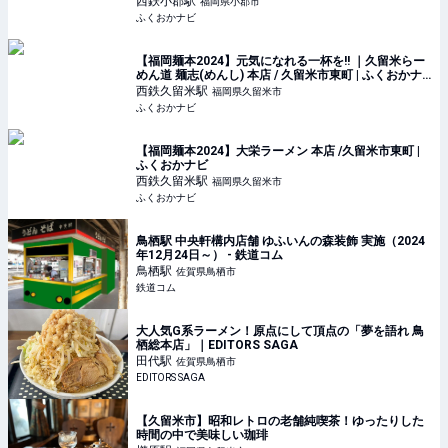
西鉄小郡
駅
福岡県小郡市
ふくおかナビ
【福岡麺本2024】元気になれる一杯を!! ｜久留米らー
めん道 麺志(めんし) 本店 / 久留米市東町 | ふくおかナ
ビ
西鉄久留米
駅
福岡県久留米市
ふくおかナビ
【福岡麺本2024】大栄ラーメン 本店 /久留米市東町 |
ふくおかナビ
西鉄久留米
駅
福岡県久留米市
ふくおかナビ
鳥栖駅 中央軒構内店舗 ゆふいんの森装飾 実施（2024
年12月24日～） - 鉄道コム
鳥栖
駅
佐賀県鳥栖市
鉄道コム
大人気G系ラーメン！原点にして頂点の「夢を語れ 鳥
栖総本店」｜EDITORS SAGA
田代
駅
佐賀県鳥栖市
EDITORS SAGA
【久留米市】昭和レトロの老舗純喫茶！ゆったりした
時間の中で美味しい珈琲