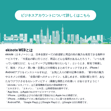
ビジネスアカウントについて詳しくはこちら
ekinote WEBとは
ekinote（エキノート）は、日本全国すべての鉄道駅と周辺の街の魅力を発見できる無料サ
ービスです。「今度あの駅に行くけど、周辺にどんな場所があるんだろう？」「いつも使
っている駅だけど、もっとディープな情報が知りたいな！」というとき、駅名で検索し
て、観光・グルメ・買い物・交通などの情報をまとめてチェックできます。iPhone /
Androidアプリをインストールすれば、「お気に入りの駅や記事の保存」「駅や街の魅力
やエキメシの投稿」「全国の駅へのチェックイン」も楽しめます。全国の駅と街で、あな
たをワクワクさせるセレンディピティ（素敵な偶然との出逢い）がありますように！
「ekinote／エキノート」は三菱電機株式会社の登録商標です。
「エキガタリ」「エキメシ」「エキ活」は商標登録出願中です。
「App Store」はApple Inc.のサービスマークです。
「iPhone」は米国およびその他の国で登録されたApple Inc.の商標です。
「iPhone」の商標はアイホン株式会社のライセンスに基づき使用されています。
「Android
TM
」「Google PlayおよびGoogle Playロゴ」はGoogle LLCの商標です。