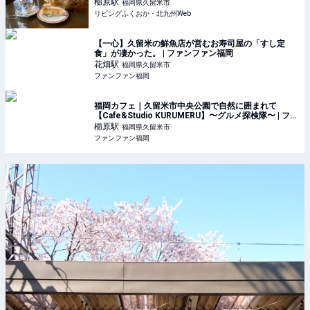
櫛原
駅
福岡県久留米市
リビングふくおか・北九州Web
【一心】久留米の鮮魚店が営むお寿司屋の「すし定
食」が凄かった。 | ファンファン福岡
花畑
駅
福岡県久留米市
ファンファン福岡
福岡カフェ｜久留米市中央公園で自然に囲まれて
【Cafe&Studio KURUMERU】〜グルメ探検隊〜 | ファ
ンファン福岡
櫛原
駅
福岡県久留米市
ファンファン福岡