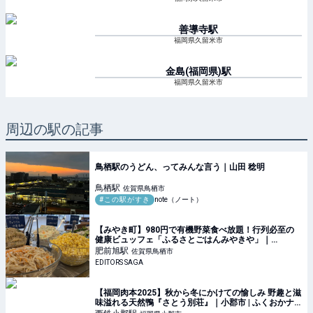
善導寺
駅
福岡県久留米市
金島(福岡県)
駅
福岡県久留米市
周辺の駅の記事
鳥栖駅のうどん、ってみんな言う｜山田 稔明
鳥栖
駅
佐賀県鳥栖市
#この駅がすき
note（ノート）
【みやき町】980円で有機野菜食べ放題！行列必至の
健康ビュッフェ「ふるさとごはんみやきや」｜
EDITORS SAGA
肥前旭
駅
佐賀県鳥栖市
EDITORS SAGA
【福岡肉本2025】秋から冬にかけての愉しみ 野趣と滋
味溢れる天然鴨『さとう別荘』｜小郡市 | ふくおかナ
ビ