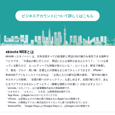
ビジネスアカウントについて詳しくはこちら
ekinote WEBとは
ekinote（エキノート）は、日本全国すべての鉄道駅と周辺の街の魅力を発見できる無料サ
ービスです。「今度あの駅に行くけど、周辺にどんな場所があるんだろう？」「いつも使
っている駅だけど、もっとディープな情報が知りたいな！」というとき、駅名で検索し
て、観光・グルメ・買い物・交通などの情報をまとめてチェックできます。iPhone /
Androidアプリをインストールすれば、「お気に入りの駅や記事の保存」「駅や街の魅力
やエキメシの投稿」「全国の駅へのチェックイン」も楽しめます。全国の駅と街で、あな
たをワクワクさせるセレンディピティ（素敵な偶然との出逢い）がありますように！
「ekinote／エキノート」は三菱電機株式会社の登録商標です。
「エキガタリ」「エキメシ」「エキ活」は商標登録出願中です。
「App Store」はApple Inc.のサービスマークです。
「iPhone」は米国およびその他の国で登録されたApple Inc.の商標です。
「iPhone」の商標はアイホン株式会社のライセンスに基づき使用されています。
「Android
TM
」「Google PlayおよびGoogle Playロゴ」はGoogle LLCの商標です。