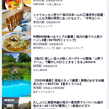
富良野
駅
北海道富良野市
TABIZINE～人生に旅心を～
シャウエッセン狩り!? 旭川日本ハムの工場見学が話題 -
「こんな天国が現世にあったなんて」「今年はシャウ
狩りにするかー!!!」と1.9万いいね集まる
東旭川
駅
北海道旭川市
マイナビニュース
年間800杯食べるマニアが厳選！旭川の激ウマ人気ラ
ーメン8選 | RETRIP[リトリップ]
旭川四条
駅
北海道旭川市
RETRIP[リトリップ] - 旅行・おでかけメディア
【旭川】美しい花々が咲くガーデナーの聖地「上野フ
ァーム」で癒やしのひとときを｜るるぶ&more.
桜岡
駅
北海道旭川市
るるぶ&more.
【2025年最新】現地スタッフ厳選！美瑛のおすすめ観
光スポットBEST20 【楽天トラベル】
美瑛
駅
北海道上川郡美瑛町
楽天トラベルガイド
久しぶりに根室本線の滝川〜富良野でリバイバル急行
色のキハ40 1747が運用に！ | 鉄道ホビダス