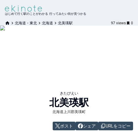
はじめて行く駅のことがわかる 行ってみたい街が見つかる
北海道・東北
北海道
北美瑛駅
97
views
0
きたびえい
北美瑛
駅
北海道上川郡美瑛町
ポスト
シェア
URLをコピー