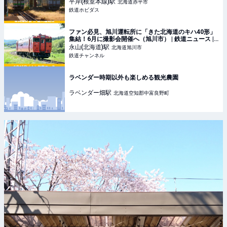
平岸(根室本線)
駅
北海道赤平市
鉄道ホビダス
ファン必見、旭川運転所に「きた北海道のキハ40形」
集結！6月に撮影会開催へ（旭川市） | 鉄道ニュース |
鉄道チャンネル
永山(北海道)
駅
北海道旭川市
鉄道チャンネル
ラベンダー時期以外も楽しめる観光農園
ラベンダー畑
駅
北海道空知郡中富良野町