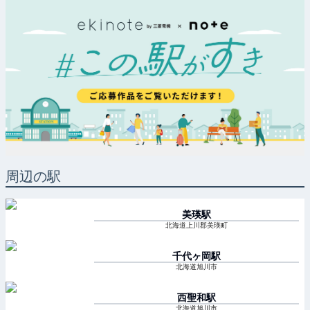
周辺の駅
美瑛
駅
北海道上川郡美瑛町
千代ヶ岡
駅
北海道旭川市
西聖和
駅
北海道旭川市