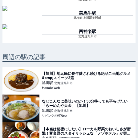
美馬牛
駅
北海道上川郡美瑛町
西神楽
駅
北海道旭川市
周辺の駅の記事
【旭川】地元民に長年愛され続ける絶品ご当地グルメ
&amp;スイーツ3選
旭川
駅
北海道旭川市
Hanako Web
なぜこんなに美味いのか！50分待っても平らげたい
「らーめんや天金」【旭川】
旭川
駅
北海道旭川市
リビング札幌Web
【本当は秘密にしたい】ローカル野菜のおいしさが衝
撃！富良野のスタイリッシュな「ノゾホテル」が実は
コスパ抜群 | TABIZINE～人生に旅心を～