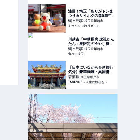
注目！埼玉「ありがトンま
つり＆サイボクの森5周年
イベント」 | 埼玉県 | トラベ
鶴ヶ島
駅
埼玉県川越市
ルjp 旅行ガイド
トラベルjp 旅行ガイド
川越市「中華厨房 虎視たん
たん」夏限定の冷やし棒々
鶏冷麺は暑い日のランチに
鶴ヶ島
駅
埼玉県川越市
おすすめ
食べて埼玉
【日本にいながら台湾旅行
気分】豪華絢爛・異国情緒
満載！日本最大の道教のお
若葉
駅
埼玉県坂戸市
TABIZINE～人生に旅心を～