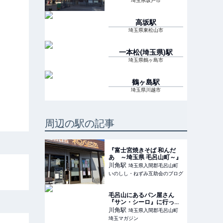
埼玉県坂戸市
高坂
駅
埼玉県東松山市
一本松(埼玉県)
駅
埼玉県鶴ヶ島市
鶴ヶ島
駅
埼玉県川越市
周辺の駅の記事
『富士宮焼きそば 和んだ
あ ～埼玉県 毛呂山町～』
川角
駅
埼玉県入間郡毛呂山町
いのしし・ねずみ互助会のブログ
毛呂山にあるパン屋さん
『サン・シーロ』に行って
きた！！
川角
駅
埼玉県入間郡毛呂山町
埼玉マガジン