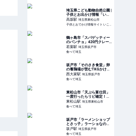
埼玉県こども動物自然公園 |
子供とお出かけ情報「いこ
ーよ」
高坂
駅
埼玉県東松山市
子供とおでかけ情報サイト いこーよ
鶴ヶ島市「スパゲッティー
のパンチョ」420円クレー
プ＆スープパスタがある全
若葉
駅
埼玉県坂戸市
国唯一の新店
食べて埼玉
坂戸市「そのさき食堂」卵
の養鶏場が営むTKGかけ放
題がある卵食堂ランチが最
西大家
駅
埼玉県坂戸市
高です
食べて埼玉
東松山市「天ぷら富仕田」
一度行ったらリピ確定！
1700円でどんどん出てくる
東松山
駅
埼玉県東松山市
天ぷらランチ
食べて埼玉
坂戸市「ラーメンショップ
とさっ子」ラーショなのに
定食が大人気なお店のから
坂戸
駅
埼玉県坂戸市
あげラーメン
食べて埼玉