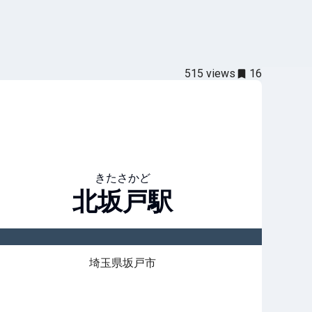
515
views
16
きたさかど
北坂戸
駅
埼玉県坂戸市