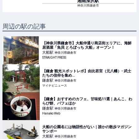
湘南深沢
駅
神奈川県鎌倉市
周辺の駅の記事
【神奈川県鎌倉市】大船仲通り商店街エリアに、海鮮
居酒屋「魚貝 とろぼっち 大船」オープン！
大船
駅
神奈川県鎌倉市
STRAIGHT PRESS
【鎌倉 観光スポットレポ】由比若宮（元八幡）- 武士
たちの信仰を集め…
鎌倉
駅
神奈川県鎌倉市
マイナビニュース
【鎌倉】おすすめのカフェ、甘味処11選｜あんこ、わ
らび餅、パフェほか
鎌倉
駅
神奈川県鎌倉市
Hanako Web
大船の公園名には物語性がない｜誰かの散歩マガジン
サンポー
大船
駅
神奈川県鎌倉市