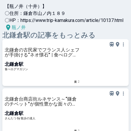
【瓶ノ井（十井）】

〇住所：鎌倉市山ノ内１８９

〇HP：https://www.trip-kamakura.com/article/10137.html
瓶ノ井
北鎌倉
駅の記事をもっとみる
北鎌倉の古民家でフランス人シェフ
が手掛ける“ネオ懐石” | 食べログマ
ガジン
北鎌倉駅
食べログマガジン
2
北鎌倉台商店街ルネサンス～“鎌倉
のチベット”が個性豊かな面々の力
で新たなステージへ～｜さんたつ
北鎌倉駅
by 散歩の達人
さんたつ by 散歩の達人
2