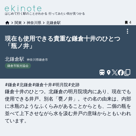
はじめて行く駅のことがわかる 行ってみたい街が見つかる
4
関東
神奈川県
北鎌倉駅
現在も使用できる貴重な鎌倉十井のひとつ
「瓶ノ井」
北鎌倉
駅
神奈川県鎌倉市
鎌倉市観光協会
#鎌倉
#北鎌倉
#鎌倉十井
#明月院
#史跡
鎌倉十井のひとつ。北鎌倉の明月院境内にあり、現在でも
使用できる井戸。別名「甕ノ井」。その名の由来は、内部
に水瓶のようなふくらみがあることからとも、二個の瓶を
並べて上下させながら水を汲む井戸の意味からともいわれ
ています。
