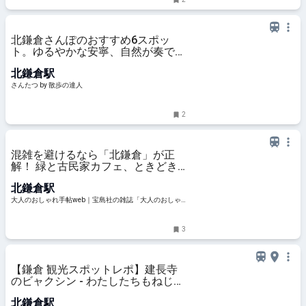
北鎌倉さんぽのおすすめ6スポッ
ト。ゆるやかな安寧、自然が奏でる
音に心が洗われる｜さんたつ by 散
北鎌倉駅
歩の達人
さんたつ by 散歩の達人
2
混雑を避けるなら「北鎌倉」が正
解！ 緑と古民家カフェ、ときどき
猫に癒やされる大人の休日さんぽ |
北鎌倉駅
【公式】大人のおしゃれ手帖web
大人のおしゃれ手帖web｜宝島社の雑誌「大人のおしゃ
れ手帖」公式WEBサイト
3
【鎌倉 観光スポットレポ】建長寺
のビャクシン - わたしたちもねじ
れ…
北鎌倉駅