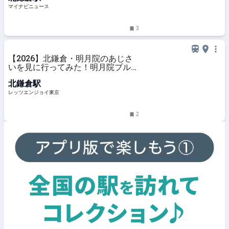
マイナビニュース
3
【2026】北鎌倉・明月院のあじさ
いを見に行ってみた！明月院ブルー
に包まれる癒やし体験レポ｜レッツ
北鎌倉駅
エンジョイ東京
レッツエンジョイ東京
2