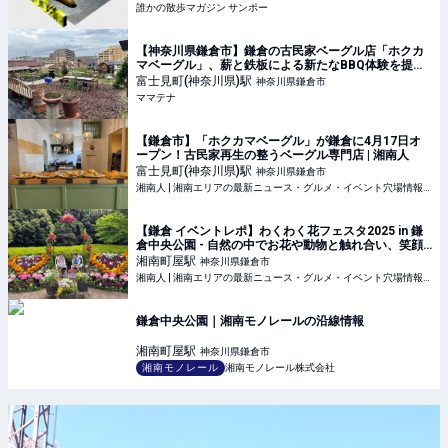
誰かの散歩マガジン サンポー
【神奈川県鎌倉市】鎌倉の古民家ベーグル店「ホクカ
マベーグル」、薪と鉄板による新たなBBQ体験を提供 |
ママテナ
富士見町(神奈川県)
駅
神奈川県鎌倉市
ママテナ
【鎌倉市】「ホクカマベーグル」が鎌倉に4月17日オ
ープン！古民家再生の整うベーグル専門店 | 湘南人
富士見町(神奈川県)
駅
神奈川県鎌倉市
湘南人 | 湘南エリアの最新ニュース・グルメ・イベント穴場情報満載！
【鎌倉 イベントレポ】わくわく花フェスタ2025 in 鎌
倉中央公園 - 自然の中でお花や動物と触れ合い、笑顔
溢れるイベント！ | 湘南人
湘南町屋
駅
神奈川県鎌倉市
湘南人 | 湘南エリアの最新ニュース・グルメ・イベント穴場情報満載！
鎌倉中央公園｜湘南モノレールの沿線情報
湘南町屋
駅
神奈川県鎌倉市
湘南モノレール
湘南モノレール株式会社