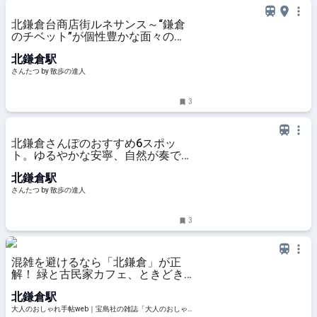
北鎌倉台商店街ルネサンス～“鎌倉
のチベット”が個性豊かな面々の力
で新たなステージへ～｜さんたつ
北鎌倉駅
by 散歩の達人
さんたつ by 散歩の達人
3
北鎌倉さんぽのおすすめ6スポッ
ト。ゆるやかな安寧、自然が奏でる
音に心が洗われる｜さんたつ by 散
北鎌倉駅
歩の達人
さんたつ by 散歩の達人
3
混雑を避けるなら「北鎌倉」が正
解！ 緑と古民家カフェ、ときどき
猫に癒やされる大人の休日さんぽ |
北鎌倉駅
【公式】大人のおしゃれ手帖web
大人のおしゃれ手帖web｜宝島社の雑誌「大人のおしゃ