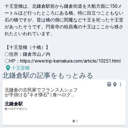
十王堂橋は、北鎌倉駅前から鎌倉街道を大船方面に150メ
ートルほど行ったところにある橋。特に目立つこともない
石の橋ですが、昔は橋の側に閻魔など十王を祀った十王堂
があったそうです。円覚寺の桂昌庵の十王はここから移さ
れたといわれています。

【十王堂橋（十橋）】

〇住所：鎌倉市山ノ内

〇HP：https://www.trip-kamakura.com/article/10251.html
十王堂橋
北鎌倉
駅の記事をもっとみる
北鎌倉の古民家でフランス人シェフ
が手掛ける“ネオ懐石” | 食べログマ
ガジン
北鎌倉駅
食べログマガジン
3