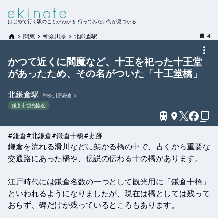
はじめて行く駅のことがわかる 行ってみたい街が見つかる
4
関東
神奈川県
北鎌倉駅
かつて近くに閻魔など、十王を祀った十王堂
があったため、その名がついた「十王堂橋」
北鎌倉
駅
神奈川県鎌倉市
鎌倉市観光協会
#鎌倉
#北鎌倉
#鎌倉十橋
#史跡
鎌倉を流れる滑川などに架かる橋の中で、古くから重要な
交通路にあった橋や、伝説の伝わる十の橋があります。

江戸時代には鎌倉名数の一つとして観光用に「鎌倉十橋」
といわれるようになりましたが、現在は橋としては残って
おらず、碑だけが残っているところもあります。
