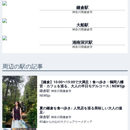
鎌倉
駅
神奈川県鎌倉市
大船
駅
神奈川県鎌倉市
湘南深沢
駅
神奈川県鎌倉市
周辺の駅の記事
【鎌倉】10:00〜15:00で大満足！食べ歩き・鶴岡八幡
宮・カフェを巡る、大人の半日モデルコース | NEWSjp
鎌倉
駅
神奈川県鎌倉市
NEWSjp
夏の鎌倉を食べ歩き♪ 人気店を巡る美味しい大人の遠
足♪
鎌倉
駅
神奈川県鎌倉市
45歳からの心のラグジュアリーメディア