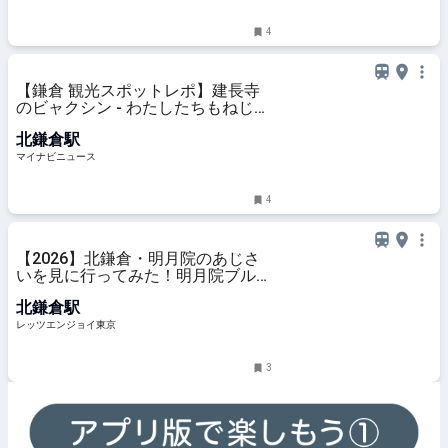
れ手帖」公式WEBサイト
4
【鎌倉 観光スポットレポ】建長寺
のビャクシン - わたしたちもねじ
れ…
北鎌倉駅
マイナビニュース
4
【2026】北鎌倉・明月院のあじさ
いを見に行ってみた！明月院ブルー
に包まれる癒やし体験レポ｜レッツ
北鎌倉駅
エンジョイ東京
レッツエンジョイ東京
3