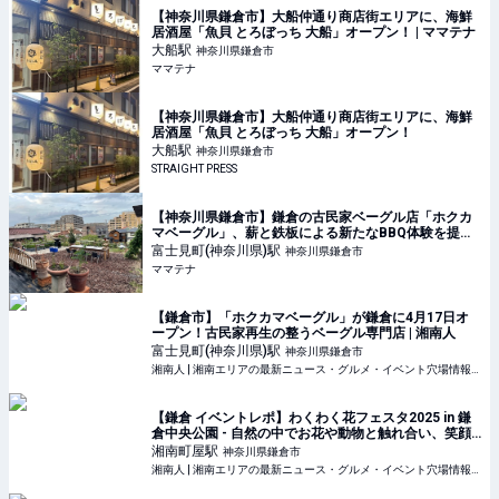
【神奈川県鎌倉市】大船仲通り商店街エリアに、海鮮
居酒屋「魚貝 とろぼっち 大船」オープン！ | ママテナ
大船
駅
神奈川県鎌倉市
ママテナ
【神奈川県鎌倉市】大船仲通り商店街エリアに、海鮮
居酒屋「魚貝 とろぼっち 大船」オープン！
大船
駅
神奈川県鎌倉市
STRAIGHT PRESS
【神奈川県鎌倉市】鎌倉の古民家ベーグル店「ホクカ
マベーグル」、薪と鉄板による新たなBBQ体験を提供 |
ママテナ
富士見町(神奈川県)
駅
神奈川県鎌倉市
ママテナ
【鎌倉市】「ホクカマベーグル」が鎌倉に4月17日オ
ープン！古民家再生の整うベーグル専門店 | 湘南人
富士見町(神奈川県)
駅
神奈川県鎌倉市
湘南人 | 湘南エリアの最新ニュース・グルメ・イベント穴場情報満載！
【鎌倉 イベントレポ】わくわく花フェスタ2025 in 鎌
倉中央公園 - 自然の中でお花や動物と触れ合い、笑顔
溢れるイベント！ | 湘南人
湘南町屋
駅
神奈川県鎌倉市
湘南人 | 湘南エリアの最新ニュース・グルメ・イベント穴場情報満載！