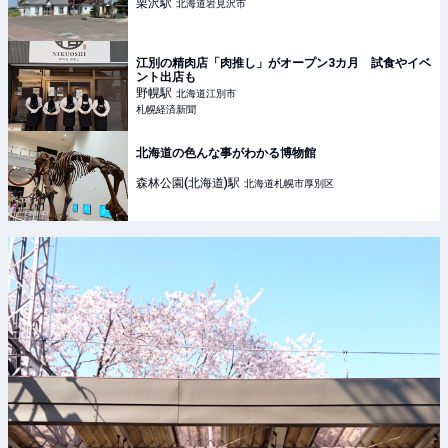
栗沢
駅
北海道岩見沢市
江別の精肉店「肉推し」がオープン3カ月 試食やイベ
ント出店も
野幌
駅
北海道江別市
札幌経済新聞
北海道の色んな事がわかる博物館
森林公園(北海道)
駅
北海道札幌市厚別区