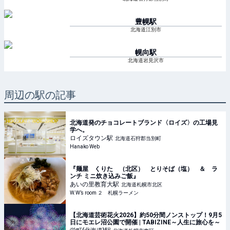
豊幌
駅
北海道江別市
幌向
駅
北海道岩見沢市
周辺の駅の記事
北海道発のチョコレートブランド〈ロイズ〉の工場見
学へ。
ロイズタウン
駅
北海道石狩郡当別町
Hanako Web
『麺屋 くりた （北区） とりそば（塩） ＆ ラ
ンチ ミニ炊き込みご飯』
あいの里教育大
駅
北海道札幌市北区
W.W’s room ２ 札幌ラーメン
【北海道芸術花火2026】約50分間ノンストップ！9月5
日にモエレ沼公園で開催 | TABIZINE～人生に旅心を～