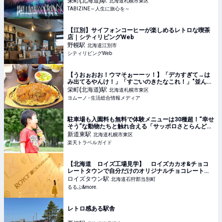
栄町(北海道)
駅
北海道札幌市東区
TABIZINE～人生に旅心を～
【江別】サイフォンコーヒーが楽しめるレトロな喫茶
店｜シティリビングWeb
野幌
駅
北海道江別市
シティリビングWeb
【うおぉおお！ウマそぉーーッ！】「デカすぎて→は
み出てるやんけ！」「すごいのきたなこれ！」"並んで
も食べたい"釧路市のソウルフード！ | ヨムーノ
栄町(北海道)
駅
北海道札幌市東区
ヨムーノ - 生活総合情報メディア
駐車場も入園料も無料で体験メニューは30種超！“幸せ
そう”な動物たちと触れ合える「サッポロさとらんど」
【楽天トラベル】
新道東
駅
北海道札幌市東区
楽天トラベルガイド
【北海道 ロイズ工場見学】 ロイズカカオ&チョコ
レートタウンで自分だけのオリジナルチョコレートを
作ろう！｜るるぶ&more.
ロイズタウン
駅
北海道石狩郡当別町
るるぶ&more.
レトロ感ある駅舎