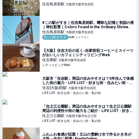
住吉鳥居前
駅
大阪府大阪市住吉区
#この駅がすき｜住吉鳥居前駅。曖昧な記憶と初詣の夜
｜神社彩景｜Colors Found in the Ordinary Shrine.
住吉鳥居前
駅
大阪府大阪市住吉区
#この駅がすき
note（ノート）
【大阪】住吉大社の近く♪自家焙煎コーヒーとスイーツ
がおいしいカフェ｜シティリビングWeb
住吉東
駅
大阪府大阪市住吉区
シティリビングWeb
大阪市「住吉駅」周辺の住みやすさは？5年住んで体感
した街の魅力 - LIFE LIST - 好きな街・住みたい街・私
の街
住吉(大阪府)
駅
大阪府大阪市住吉区
LIFE LIST - 好きな街・住みたい街・私の街
「住之江公園駅」周辺の住みやすさは？住之江公園駅
周辺の利便性や街の魅力をご紹介 - LIFE LIST - 好きな
街・住みたい街・私の街
住之江公園
駅
大阪府大阪市住之江区
LIFE LIST - 好きな街・住みたい街・私の街
ふわふわ食感が話題！立山の雪解け水で作るかき氷が
大阪・住吉に登場 | PrettyOnline