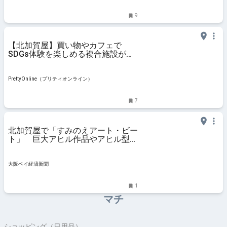
9
【北加賀屋】買い物やカフェで
SDGs体験を楽しめる複合施設がオ
ープン | PrettyOnline
PrettyOnline（プリティオンライン）
7
北加賀屋で「すみのえアート・ビー
ト」 巨大アヒル作品やアヒル型ド
ローンも
大阪ベイ経済新聞
1
マチ
ショッピング（日用品）