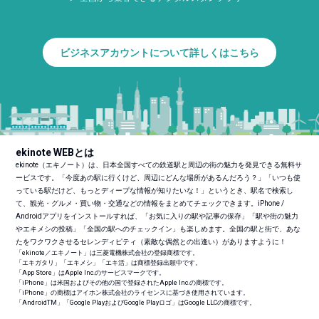
ビジネスアカウントについて詳しくはこちら
ekinote WEBとは
ekinote（エキノート）は、日本全国すべての鉄道駅と周辺の街の魅力を発見できる無料サ
ービスです。「今度あの駅に行くけど、周辺にどんな場所があるんだろう？」「いつも使
っている駅だけど、もっとディープな情報が知りたいな！」というとき、駅名で検索し
て、観光・グルメ・買い物・交通などの情報をまとめてチェックできます。iPhone /
Androidアプリをインストールすれば、「お気に入りの駅や記事の保存」「駅や街の魅力
やエキメシの投稿」「全国の駅へのチェックイン」も楽しめます。全国の駅と街で、あな
たをワクワクさせるセレンディピティ（素敵な偶然との出逢い）がありますように！
「ekinote／エキノート」は三菱電機株式会社の登録商標です。
「エキガタリ」「エキメシ」「エキ活」は商標登録出願中です。
「App Store」はApple Inc.のサービスマークです。
「iPhone」は米国およびその他の国で登録されたApple Inc.の商標です。
「iPhone」の商標はアイホン株式会社のライセンスに基づき使用されています。
「Android
TM
」「Google PlayおよびGoogle Playロゴ」はGoogle LLCの商標です。