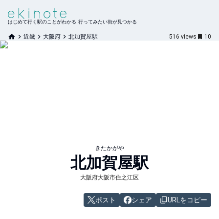
はじめて行く駅のことがわかる 行ってみたい街が見つかる
近畿
大阪府
北加賀屋駅
516
views
10
きたかがや
北加賀屋
駅
大阪府大阪市住之江区
ポスト
シェア
URLをコピー