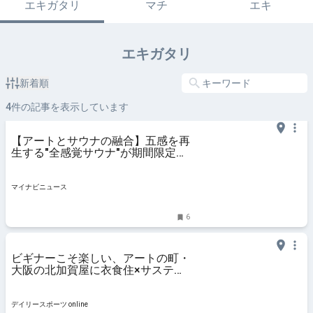
エキガタリ
マチ
エキ
エキガタリ
新着順
4
件の記事を表示しています
【アートとサウナの融合】五感を再
生する"全感覚サウナ"が期間限定オ
ープン
マイナビニュース
6
ビギナーこそ楽しい、アートの町・
大阪の北加賀屋に衣食住×サステナ
ブルの新施設/デイリースポーツ
online
デイリースポーツ online