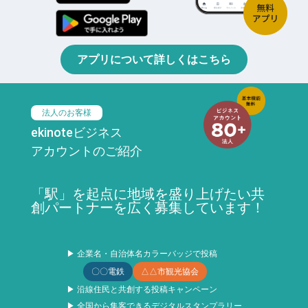
アプリについて詳しくはこちら
法人のお客様
ekinoteビジネス
アカウントのご紹介
「駅」を起点に地域を盛り上げたい共
創パートナーを広く募集しています！
▶ 企業名・自治体名カラーバッジで投稿
〇〇電鉄
△△市観光協会
▶ 沿線住民と共創する投稿キャンペーン
▶ 全国から集客できるデジタルスタンプラリー