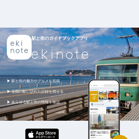
駅と街のガイドブックアプリ
▶ 駅と街の魅力やグルメを投稿
▶ 全国の駅に訪れた記録を残せる
▶ あらゆる駅と街の情報を確認