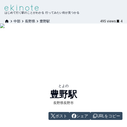
はじめて行く駅のことがわかる 行ってみたい街が見つかる
中部
長野県
豊野駅
495
views
4
とよの
豊野
駅
長野県長野市
ポスト
シェア
URLをコピー