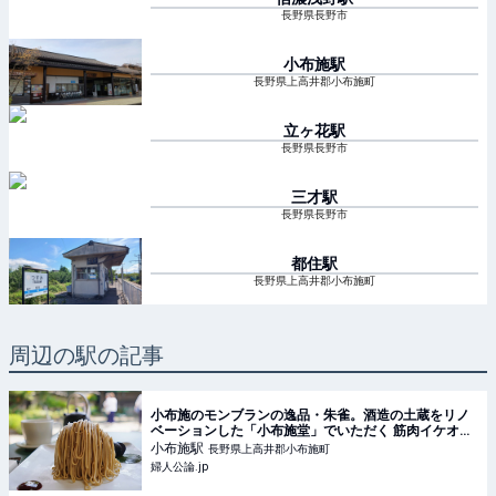
長野県長野市
小布施
駅
長野県上高井郡小布施町
立ヶ花
駅
長野県長野市
三才
駅
長野県長野市
都住
駅
長野県上高井郡小布施町
周辺の駅の記事
小布施のモンブランの逸品・朱雀。酒造の土蔵をリノ
ベーションした「小布施堂」でいただく 筋肉イケオジ
のモンブラン日記 （６）小布施堂｜連載｜婦人公
小布施
駅
長野県上高井郡小布施町
論.jp
婦人公論.jp