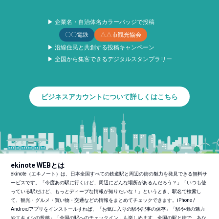
▶ 企業名・自治体名カラーバッジで投稿
〇〇電鉄
△△市観光協会
▶ 沿線住民と共創する投稿キャンペーン
▶ 全国から集客できるデジタルスタンプラリー
ビジネスアカウントについて詳しくはこちら
ekinote WEBとは
ekinote（エキノート）は、日本全国すべての鉄道駅と周辺の街の魅力を発見できる無料サ
ービスです。「今度あの駅に行くけど、周辺にどんな場所があるんだろう？」「いつも使
っている駅だけど、もっとディープな情報が知りたいな！」というとき、駅名で検索し
て、観光・グルメ・買い物・交通などの情報をまとめてチェックできます。iPhone /
Androidアプリをインストールすれば、「お気に入りの駅や記事の保存」「駅や街の魅力
やエキメシの投稿」「全国の駅へのチェックイン」も楽しめます。全国の駅と街で、あな