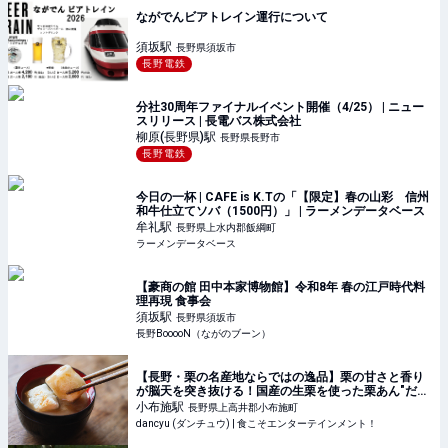
ながでんビアトレイン運行について
須坂
駅
長野県須坂市
長野電鉄
分社30周年ファイナルイベント開催（4/25） | ニュー
スリリース | 長電バス株式会社
柳原(長野県)
駅
長野県長野市
長野電鉄
今日の一杯 | CAFE is K.Tの「【限定】春の山彩 信州
和牛仕立てソバ（1500円）」 | ラーメンデータベース
牟礼
駅
長野県上水内郡飯綱町
ラーメンデータベース
【豪商の館 田中本家博物館】令和8年 春の江戸時代料
理再現 食事会
須坂
駅
長野県須坂市
長野BooooN（ながのブーン）
【長野・栗の名産地ならではの逸品】栗の甘さと香り
が脳天を突き抜ける！国産の生栗を使った栗あん"だ
け"でつくる『竹風堂』の「栗あんしるこ」 | dancyu
小布施
駅
長野県上高井郡小布施町
(ダンチュウ) | 食こそエンターテインメン
dancyu (ダンチュウ) | 食こそエンターテインメント！