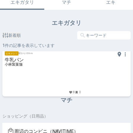
エキガタリ
マチ
エキ
エキガタリ
新着順
1
件の記事を表示しています
駅から159 m
エキメシ！
牛乳パン
小林製菓舗
8
0
マチ
ショッピング（日用品）
周辺のコンビニ（NAVITIME）