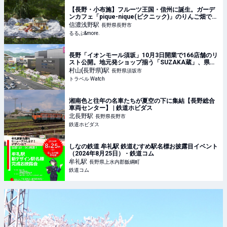
【長野・小布施】フルーツ王国・信州に誕生。ガーデ
ンカフェ「pique-nique(ピクニック)」のりんご畑で、
さわやかなピクニックを！｜るるぶ&more.
信濃浅野
駅
長野県長野市
るるぶ&more.
長野「イオンモール須坂」10月3日開業で166店舗のリ
スト公開。地元発ショップ揃う「SUZAKA蔵」、県下
初のIMAXシアターも
村山(長野県)
駅
長野県須坂市
トラベル Watch
湘南色と往年の名車たちが夏空の下に集結【長野総合
車両センター】 | 鉄道ホビダス
北長野
駅
長野県長野市
鉄道ホビダス
しなの鉄道 牟礼駅 鉄道むすめ駅名標お披露目イベント
（2024年8月25日） - 鉄道コム
牟礼
駅
長野県上水内郡飯綱町
鉄道コム