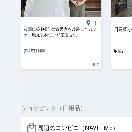
旧豊郷
豊郷に築140年の古民家を改装したカフ
ェ 地元食材使い和定食提供
彦根経済新聞
旅行
8
ショッピング（日用品）
周辺のコンビニ（NAVITIME）