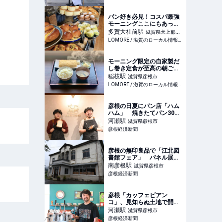
パン好き必見！コスパ最強
モーニングここにもあった
♡多賀町の注目ベーカリー
多賀大社前
駅
滋賀県犬上郡多
カフェ！
LOMORE / 滋賀のローカル情報を発信するWEBメディア
賀町
モーニング限定の自家製だ
し巻き定食が至高の朝ごは
んすぎる！
稲枝
駅
滋賀県彦根市
LOMORE / 滋賀のローカル情報を発信するWEBメディア
彦根の日夏にパン店「ハム
ハム」 焼きたてパン30種
超販売
河瀬
駅
滋賀県彦根市
彦根経済新聞
彦根の無印良品で「江北図
書館フェア」 パネル展示
も
南彦根
駅
滋賀県彦根市
彦根経済新聞
彦根「カッフェビアン
コ」、見知らぬ土地で開業
3周年 地域のバル目指す
河瀬
駅
滋賀県彦根市
彦根経済新聞