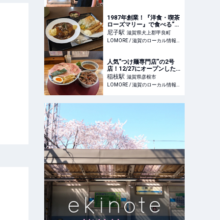
1987年創業！『洋食・喫茶
ローズマリー』で食べる”昔
ながらの洋食ランチ” / 犬上
尼子
駅
滋賀県犬上郡甲良町
郡甲良町
LOMORE / 滋賀のローカル情報を発信するWEBメディア
人気”つけ麺専門店”の2号
店！12/27にオープンした
『近江つけ麺きなり はな
稲枝
駅
滋賀県彦根市
れ』 / 彦根市彦富町
LOMORE / 滋賀のローカル情報を発信するWEBメディア