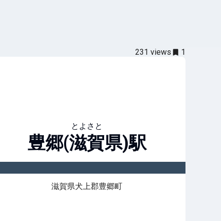
231
views
1
とよさと
豊郷(滋賀県)
駅
滋賀県犬上郡豊郷町