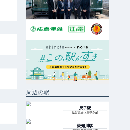
周辺の駅
尼子
駅
滋賀県犬上郡甲良町
愛知川
駅