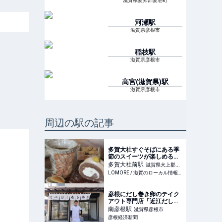
滋賀県愛知郡愛荘町
河瀬
駅
滋賀県彦根市
稲枝
駅
滋賀県彦根市
高宮(滋賀県)
駅
滋賀県彦根市
周辺の駅の記事
多賀大社すぐそばにある季
節のスイーツが楽しめる穴
場カフェ♪
多賀大社前
駅
滋賀県犬上郡多
LOMORE / 滋賀のローカル情報を発信するWEBメディア
賀町
彦根にだし巻き卵のテイク
アウト専門店「近江だし巻
き奉行」
南彦根
駅
滋賀県彦根市
彦根経済新聞