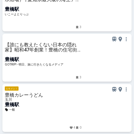
レチックが伊良湖に登場！ 透明度
豊橋駅
抜群の海で思いっきり遊ぼう！ | 愛
知県田原市 | いこーよとりっぷ
いこーよとりっぷ
3
【誰にも教えたくない日本の隠れ
家】昭和47年創業！豊橋の住宅街
に佇む隠れ家ビアホールで味わう絶
豊橋駅
品ビールとは？ / 愛知県豊橋市の
「ビアホール 独逸（どいつ）」 -
GOTRIP! - 明日、旅に行きたくなるメディア
GOTRIP!
3
エキメシ！
豊橋カレーうどん
玉川
豊橋駅
一般
4
0