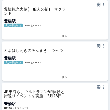
豊橋観光大使(一般人の部)｜サクラ
ンド
豊橋駅
#この駅がすき
note（ノート）
5
とよはしえきのあんまき｜つっつ
豊橋駅
#この駅がすき
note（ノート）
5
JR東海ら、ウルトラマンVR体験と
街巡りイベントを実施 2月28日か
ら4月26日まで - TRAICY（トライシ
豊橋駅
ー）
TRAICY（トライシー）