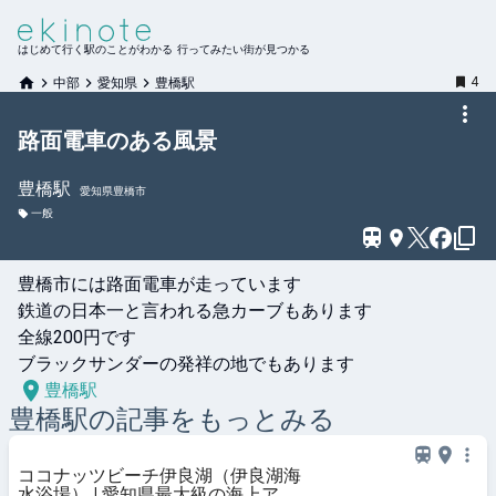
はじめて行く駅のことがわかる 行ってみたい街が見つかる
4
中部
愛知県
豊橋駅
路面電車のある風景
豊橋
駅
愛知県豊橋市
一般
豊橋市には路面電車が走っています

鉄道の日本一と言われる急カーブもあります

全線200円です

ブラックサンダーの発祥の地でもあります
豊橋駅
豊橋
駅の記事をもっとみる
ココナッツビーチ伊良湖（伊良湖海
水浴場） | 愛知県最大級の海上アス