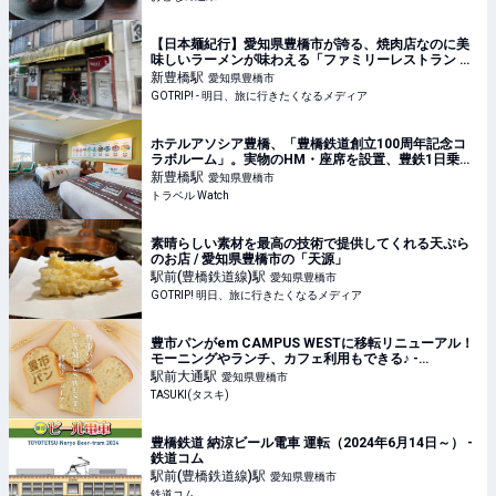
【日本麺紀行】愛知県豊橋市が誇る、焼肉店なのに美
味しいラーメンが味わえる「ファミリーレストラン 平
和園」とは？ - GOTRIP!
新豊橋
駅
愛知県豊橋市
GOTRIP! - 明日、旅に行きたくなるメディア
ホテルアソシア豊橋、「豊橋鉄道創立100周年記念コ
ラボルーム」。実物のHM・座席を設置、豊鉄1日乗車
券つき
新豊橋
駅
愛知県豊橋市
トラベル Watch
素晴らしい素材を最高の技術で提供してくれる天ぷら
のお店 / 愛知県豊橋市の「天源」
駅前(豊橋鉄道線)
駅
愛知県豊橋市
GOTRIP! 明日、旅に行きたくなるメディア
豊市パンがem CAMPUS WESTに移転リニューアル！
モーニングやランチ、カフェ利用もできる♪ -
TASUKI(タスキ)
駅前大通
駅
愛知県豊橋市
TASUKI(タスキ)
豊橋鉄道 納涼ビール電車 運転（2024年6月14日～） -
鉄道コム
駅前(豊橋鉄道線)
駅
愛知県豊橋市
鉄道コム