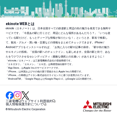
ekinote WEBとは
ekinote（エキノート）は、日本全国すべての鉄道駅と周辺の街の魅力を発見できる無料サ
ービスです。「今度あの駅に行くけど、周辺にどんな場所があるんだろう？」「いつも使
っている駅だけど、もっとディープな情報が知りたいな！」というとき、駅名で検索し
て、観光・グルメ・買い物・交通などの情報をまとめてチェックできます。iPhone /
Androidアプリをインストールすれば、「お気に入りの駅や記事の保存」「駅や街の魅力
やエキメシの投稿」「全国の駅へのチェックイン」も楽しめます。全国の駅と街で、あな
たをワクワクさせるセレンディピティ（素敵な偶然との出逢い）がありますように！
「ekinote／エキノート」は三菱電機株式会社の登録商標です。
「エキガタリ」「エキメシ」「エキ活」は商標登録出願中です。
「App Store」はApple Inc.のサービスマークです。
「iPhone」は米国およびその他の国で登録されたApple Inc.の商標です。
「iPhone」の商標はアイホン株式会社のライセンスに基づき使用されています。
「Android
TM
」「Google PlayおよびGoogle Playロゴ」はGoogle LLCの商標です。
三菱電機
ウェブサイト利用規約
個人情報保護方針について
© Mitsubishi Electric Corporation