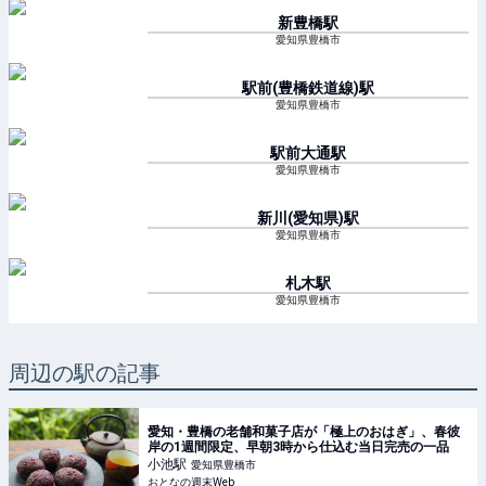
新豊橋
駅
愛知県豊橋市
駅前(豊橋鉄道線)
駅
愛知県豊橋市
駅前大通
駅
愛知県豊橋市
新川(愛知県)
駅
愛知県豊橋市
札木
駅
愛知県豊橋市
周辺の駅の記事
愛知・豊橋の老舗和菓子店が「極上のおはぎ」、春彼
岸の1週間限定、早朝3時から仕込む当日完売の一品
小池
駅
愛知県豊橋市
おとなの週末Web