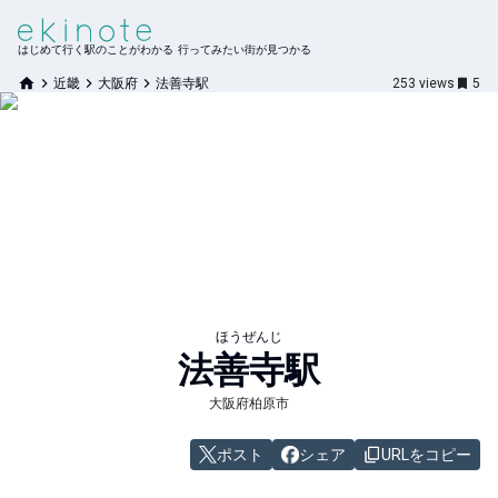
はじめて行く駅のことがわかる 行ってみたい街が見つかる
近畿
大阪府
法善寺駅
253
views
5
ほうぜんじ
法善寺
駅
大阪府柏原市
ポスト
シェア
URLをコピー