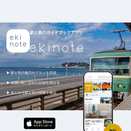
駅と街のガイドブックアプリ
▶ 駅と街の魅力やグルメを投稿
▶ 全国の駅に訪れた記録を残せる
▶ あらゆる駅と街の情報を確認