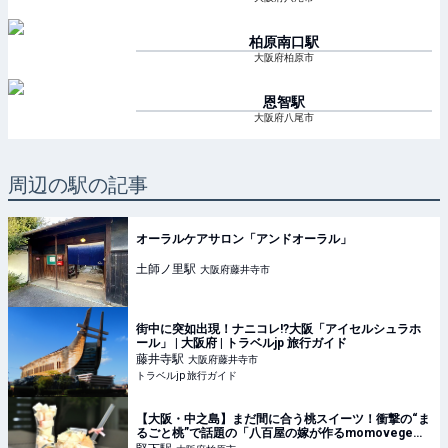
柏原南口
駅
大阪府柏原市
恩智
駅
大阪府八尾市
周辺の駅の記事
オーラルケアサロン「アンドオーラル」
土師ノ里
駅
大阪府藤井寺市
街中に突如出現！ナニコレ!?大阪「アイセルシュラホ
ール」 | 大阪府 | トラベルjp 旅行ガイド
藤井寺
駅
大阪府藤井寺市
トラベルjp 旅行ガイド
【大阪・中之島】まだ間に合う桃スイーツ！衝撃の“ま
るごと桃”で話題の「八百屋の嫁が作るmomovege」
へ♡ - ufu. [ウフ。]