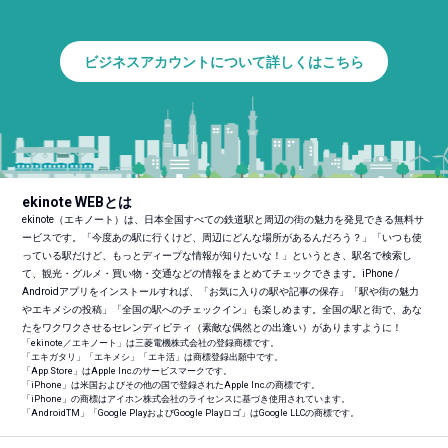
ビジネスアカウントについて詳しくはこちら
ekinote WEBとは
ekinote（エキノート）は、日本全国すべての鉄道駅と周辺の街の魅力を発見できる無料サ
ービスです。「今度あの駅に行くけど、周辺にどんな場所があるんだろう？」「いつも使
っている駅だけど、もっとディープな情報が知りたいな！」というとき、駅名で検索し
て、観光・グルメ・買い物・交通などの情報をまとめてチェックできます。iPhone /
Androidアプリをインストールすれば、「お気に入りの駅や記事の保存」「駅や街の魅力
やエキメシの投稿」「全国の駅へのチェックイン」も楽しめます。全国の駅と街で、あな
たをワクワクさせるセレンディピティ（素敵な偶然との出逢い）がありますように！
「ekinote／エキノート」は三菱電機株式会社の登録商標です。
「エキガタリ」「エキメシ」「エキ活」は商標登録出願中です。
「App Store」はApple Inc.のサービスマークです。
「iPhone」は米国およびその他の国で登録されたApple Inc.の商標です。
「iPhone」の商標はアイホン株式会社のライセンスに基づき使用されています。
「Android
TM
」「Google PlayおよびGoogle Playロゴ」はGoogle LLCの商標です。