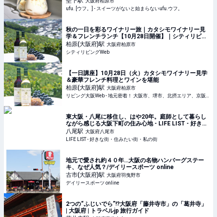
堅下
駅
大阪府柏原市
ufu. [ウフ。] - スイーツがないと始まらないufu.ウフ。
秋の一日を彩るワイナリー旅｜カタシモワイナリー見
学＆フレンチランチ【10月28日開催】｜シティリビン
グWeb
柏原(大阪府)
駅
大阪府柏原市
シティリビングWeb
【一日講座】10月28日（火）カタシモワイナリー見学
＆豪華フレンチ料理とワインを堪能
柏原(大阪府)
駅
大阪府柏原市
リビング大阪Web - 地元密着！ 大阪市、堺市、北摂エリア、京阪沿線ほかのグルメ、イベント、お出かけ、習い事情報
東大阪・八尾に移住し、はや20年。庭師として暮らし
ながら感じる大阪下町の住み心地 - LIFE LIST - 好きな
街・住みたい街・私の街
八尾
駅
大阪府八尾市
LIFE LIST - 好きな街・住みたい街・私の街
地元で愛され約４０年…大阪の名物ハンバーグステー
キ、なぜ人気？/デイリースポーツ online
古市(大阪府)
駅
大阪府羽曳野市
デイリースポーツ online
2つの“ふじいでら”!?大阪府「藤井寺市」の「葛井寺」
| 大阪府 | トラベルjp 旅行ガイド