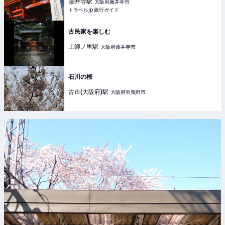
藤井寺
駅
大阪府藤井寺市
トラベルjp 旅行ガイド
古民家を楽しむ
土師ノ里
駅
大阪府藤井寺市
石川の桜
古市(大阪府)
駅
大阪府羽曳野市