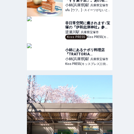
「すず菓子店」。あの名店
出身パティシエが手がけ
小林(兵庫県)
駅
兵庫県宝塚市
る“やさしすぎるお菓子”と
ufu. [ウフ。] - スイーツがないと始まらないufu.ウフ。
は？ - ufu. [ウフ。]
非日常空間に癒されます♪宝
塚の『伊和志津神社』参詣
で生活に“ハレとケ”を取り
逆瀬川
駅
兵庫県宝塚市
入れてみました
Kiss PRESS
Kiss PRESS(キッスプレス) | 街を、もっと楽しもう
小林にあるナポリ料理店
『TRATTORIA
SCAMMARO（トラットリ
小林(兵庫県)
駅
兵庫県宝塚市
アスカンマロ）』でランチ
Kiss PRESS(キッスプレス) | 街を、もっと楽しもう
してきました 宝塚市