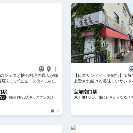
のシェフと懐石料理の職人が織
【日本サンドイッチ紀行】宝塚
宝塚らしい”ニュースタイルの鮨
上愛され続ける美味しいサンド
は？ / 兵庫県宝塚市の「ルマン
口駅
宝塚南口駅
ESS
Kiss PRESS(キッスプレス) | 街
GOTRIP! 明日、旅に行きたくなるメ
と楽しもう
11