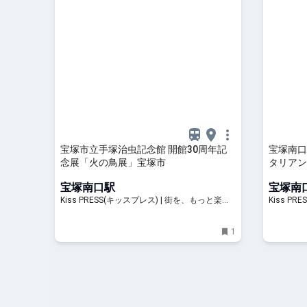
宝塚市立手塚治虫記念館 開館30周年記
宝塚南口
念展「火の鳥展」宝塚市
タリアン『
エルベッ
宝塚南口駅
宝塚南
市
Kiss PRESS(キッスプレス) | 街を、もっと楽し
Kiss P
もう
もう
1