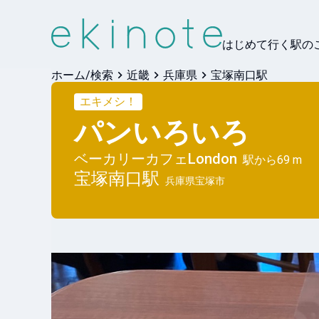
はじめて行く駅の
ホーム/検索
近畿
兵庫県
宝塚南口駅
エキメシ！
パンいろいろ
ベーカリーカフェLondon
駅から
69 m
宝塚南口
駅
兵庫県宝塚市