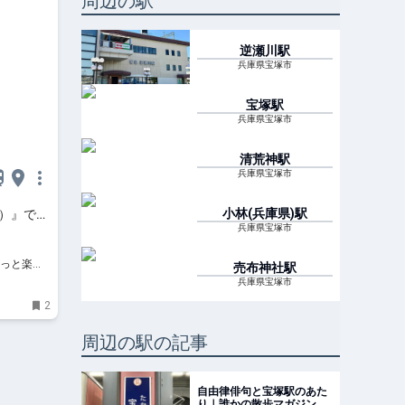
周辺の駅
逆瀬川
駅
兵庫県宝塚市
宝塚
駅
兵庫県宝塚市
清荒神
駅
兵庫県宝塚市
小林(兵庫県)
駅
カ）』でゆ
兵庫県宝塚市
 宝塚市
、もっと楽し
売布神社
駅
兵庫県宝塚市
2
周辺の駅の記事
自由律俳句と宝塚駅のあた
り｜誰かの散歩マガジン サ