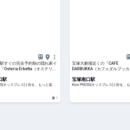
駅すぐの完全予約制の隠れ家イ
宝塚大劇場近くの『CAFE
Osteria Erbetta（オステリア
DARBUKKA（カフェダルブッ
タ）』に行ってきました 宝塚
ったりとランチをしてきました
口駅
宝塚南口駅
RESS(キッスプレス) | 街を、もっと楽し
Kiss PRESS(キッスプレス) | 街を
もう
1