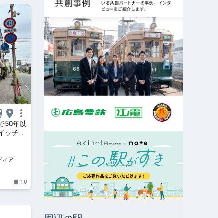
で50年以
イッチと
」
ディア
10