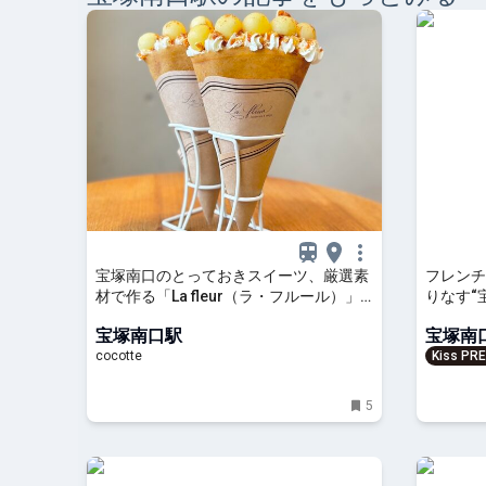
宝塚南口のとっておきスイーツ、厳選素
フレンチ
材で作る「La fleur（ラ・フルール）」
りなす“
のご褒美クレープ：cocotte
コース
宝塚南口駅
宝塚南
cocotte
Kiss PR
を、もっ
5