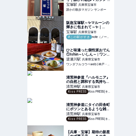
ンポー
宝塚
駅
兵庫県宝塚市
誰かの散歩マガジン サンポー
阪急宝塚駅～✨️マルーンの
輝きに包まれて～✨️｜
Happy♡Honey
宝塚
駅
兵庫県宝塚市
#この駅がすき
note（ノート）
ひと味違った個性派おでん
①Ishin～いしん～ | ワンダ
フルコウベweb
逆瀬川
駅
兵庫県宝塚市
ワンダフルコウベweb | 神戸・阪神間のとっておきの情報をお届けします。
清荒神参道『ハルモニア』
の自然と調和する気持ちい
い空間で食べるグルテンフ
清荒神
駅
兵庫県宝塚市
リーのインド家庭料理
Kiss PRESS
Kiss PRESS(キッスプレス) | 街を、もっと楽しもう
清荒神参道にタイの田舎町
にポツンとあるような雑貨
屋カフェバー『Doipui ドイ
清荒神
駅
兵庫県宝塚市
プイ』誕生
Kiss PRESS
Kiss PRESS(キッスプレス) | 街を、もっと楽しもう
【兵庫・宝塚】期待の新星