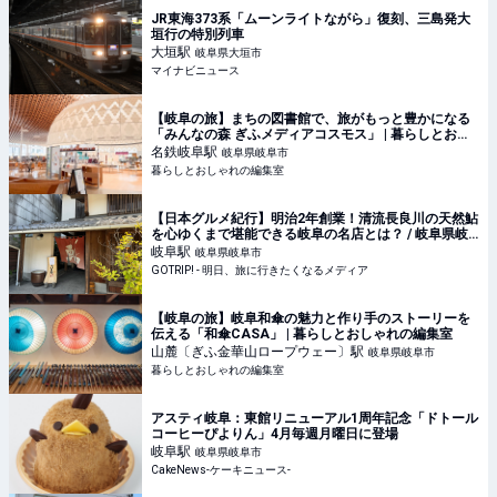
JR東海373系「ムーンライトながら」復刻、三島発大
垣行の特別列車
大垣
駅
岐阜県大垣市
マイナビニュース
【岐阜の旅】まちの図書館で、旅がもっと豊かになる
「みんなの森 ぎふメディアコスモス」 | 暮らしとおし
ゃれの編集室
名鉄岐阜
駅
岐阜県岐阜市
暮らしとおしゃれの編集室
【日本グルメ紀行】明治2年創業！清流長良川の天然鮎
を心ゆくまで堪能できる岐阜の名店とは？ / 岐阜県岐
阜市・川原町の「川原町 泉屋」 - GOTRIP!
岐阜
駅
岐阜県岐阜市
GOTRIP! - 明日、旅に行きたくなるメディア
【岐阜の旅】岐阜和傘の魅力と作り手のストーリーを
伝える「和傘CASA」 | 暮らしとおしゃれの編集室
山麓〔ぎふ金華山ロープウェー〕
駅
岐阜県岐阜市
暮らしとおしゃれの編集室
アスティ岐阜：東館リニューアル1周年記念「ドトール
コーヒーぴよりん」4月毎週月曜日に登場
岐阜
駅
岐阜県岐阜市
CakeNews-ケーキニュース-