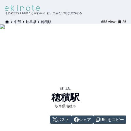
はじめて行く駅のことがわかる 行ってみたい街が見つかる
中部
岐阜県
穂積駅
658
views
26
ほづみ
穂積
駅
岐阜県瑞穂市
ポスト
シェア
URLをコピー