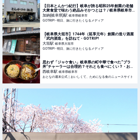
【日本とんかつ紀行】岐阜が誇る昭和25年創業の老舗
大衆食堂で味わう絶品みそかつとは？ / 岐阜県岐阜市
松鴻町の「とんかつの松屋」 - GOTRIP!
加納(岐阜県)
駅
岐阜県岐阜市
GOTRIP! - 明日、旅に行きたくなるメディア
【岐阜県大垣市】1744年（延享元年）創業の造り酒屋
「武内酒造」を訪ねて - GOTRIP!
大垣
駅
岐阜県大垣市
GOTRIP! - 明日、旅に行きたくなるメディア
思わず「ジャケ食い」岐阜県の町中華で食べた“ブラ
丼”チャーラーは合理的？それとも食べにくい？ - おと
なの週末公式｜おいしくて、ためになる食のニュース
西岐阜
駅
岐阜県岐阜市
サイト
おとなの週末公式｜おいしくて、ためになる食のニュースサイト