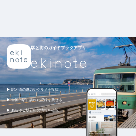
駅と街のガイドブックアプリ
▶ 駅と街の魅力やグルメを投稿
▶ 全国の駅に訪れた記録を残せる
▶ あらゆる駅と街の情報を確認