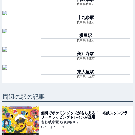
岐阜県岐阜市
十九条
駅
岐阜県瑞穂市
横屋
駅
岐阜県瑞穂市
美江寺
駅
岐阜県瑞穂市
東大垣
駅
岐阜県大垣市
周辺の駅の記事
無料でポケモングッズがもらえる！ 名鉄スタンプラ
リー＆ラッピングトレインが登場
名鉄岐阜
駅
岐阜県岐阜市
いこーよニュース