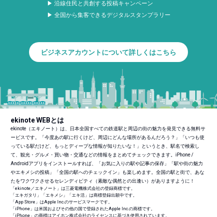
▶ 沿線住民と共創する投稿キャンペーン
▶ 全国から集客できるデジタルスタンプラリー
ビジネスアカウントについて詳しくはこちら
ekinote WEBとは
ekinote（エキノート）は、日本全国すべての鉄道駅と周辺の街の魅力を発見できる無料サ
ービスです。「今度あの駅に行くけど、周辺にどんな場所があるんだろう？」「いつも使
っている駅だけど、もっとディープな情報が知りたいな！」というとき、駅名で検索し
て、観光・グルメ・買い物・交通などの情報をまとめてチェックできます。iPhone /
Androidアプリをインストールすれば、「お気に入りの駅や記事の保存」「駅や街の魅力
やエキメシの投稿」「全国の駅へのチェックイン」も楽しめます。全国の駅と街で、あな
たをワクワクさせるセレンディピティ（素敵な偶然との出逢い）がありますように！
「ekinote／エキノート」は三菱電機株式会社の登録商標です。
「エキガタリ」「エキメシ」「エキ活」は商標登録出願中です。
「App Store」はApple Inc.のサービスマークです。
「iPhone」は米国およびその他の国で登録されたApple Inc.の商標です。
「iPhone」の商標はアイホン株式会社のライセンスに基づき使用されています。