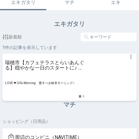
エキガタリ
マチ
エキ
エキガタリ
新着順
1
件の記事を表示しています
瑞穂市【カフェテラスとらいあんぐ
る】穏やかな一日のスタートに♪ 自
家製パンの日替わりモーニング ★
岐阜モーニング
LOVE ❤ Gifu Morning 愛すべき岐阜モーニング♪
4
マチ
ショッピング（日用品）
周辺のコンビニ（NAVITIME）