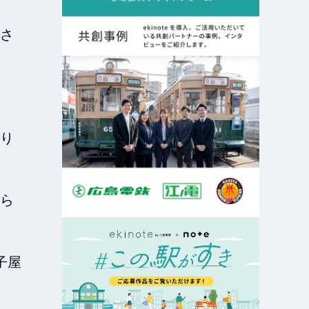
さ
り
ら
子屋