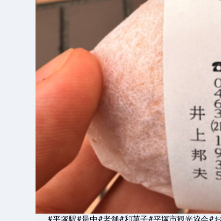
#平塚駅
#最中
#老舗
#和菓子
#平塚市観光協会
#