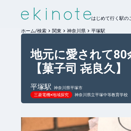
はじめて行く駅の
ホーム/検索
関東
神奈川県
平塚駅
地元に愛されて8
【菓子司 㐂良久】
平塚
駅
神奈川県平塚市
三菱電機×地域探究
神奈川県立平塚中等教育学校