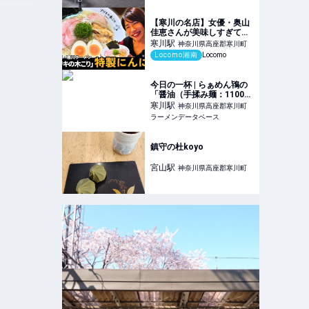
【寒川の名店】女優・奥山
佳恵さんが美味しすぎて叫
んだ...！計算し尽くされた
寒川
駅
神奈川県高座郡寒川町
至高の一杯 “特製にんにく
Locomo湘南
Locomo
塩ラーメン” の味とは？
【あなたのおすすめ、教え
てください #17】
今日の一杯 | らぁめん鴇の
「醤油（手揉み麺：1100
円）」 | ラーメンデータベ
寒川
駅
神奈川県高座郡寒川町
ース
ラーメンデータベース
鎮守の杜koyo
宮山
駅
神奈川県高座郡寒川町