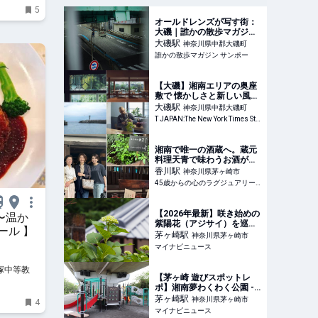
5
オールドレンズが写す街：
大磯｜誰かの散歩マガジン
サンポー
大磯
駅
神奈川県中郡大磯町
誰かの散歩マガジン サンポー
【大磯】湘南エリアの奥座
敷で 懐かしさと新しい風を
体感＜まとめ＞ 日本のロー
大磯
駅
神奈川県中郡大磯町
カルトレジャーを探す旅
T JAPAN:The New York Times Style Magazine 公式サイト
湘南で唯一の酒蔵へ。蔵元
料理天青で味わうお酒がす
すむ絶品料理
香川
駅
神奈川県茅ヶ崎市
45歳からの心のラグジュアリーメディア
【2026年最新】咲き始めの
〜温か
紫陽花（アジサイ）を巡
ール 】
る、初夏の静かな散…
茅ヶ崎
駅
神奈川県茅ヶ崎市
マイナビニュース
塚中等教育
【茅ヶ崎 遊びスポットレ
ポ】湘南夢わくわく公園 -
悪天候でも遊べる…
茅ヶ崎
駅
神奈川県茅ヶ崎市
4
マイナビニュース