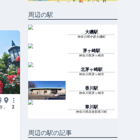
周辺の駅
大磯
駅
神奈川県中郡大磯町
茅ヶ崎
駅
神奈川県茅ヶ崎市
北茅ヶ崎
駅
神奈川県茅ヶ崎市
香川
駅
神奈川県茅ヶ崎市
タ」 2
寒川
駅
神奈川県高座郡寒川町
周辺の駅の記事