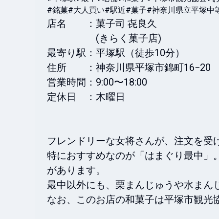
#銘菓
#大人買い
#駅近
#菓子
#神奈川県立平塚中等
店名　　：菓子司 㐂良久

　　　　　(きらく菓子店)　　

最寄り駅：平塚駅（徒歩10分）

住所　　：神奈川県平塚市錦町16−20 

営業時間：9:00〜18:00

定休日　：木曜日

フレンドリーな女将さんが、注文を受け
特におすすめなのが「はまぐり最中」
があります。

最中以外にも、栗まんじゅうや水まんじ
なお、このお店の和菓子は平塚市観光協