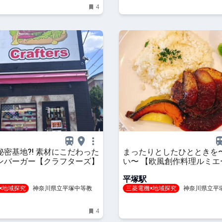
4
秘密基地?! 素材にこだわった
まったりとしたひとときを
ンバーガー【クラフターズ】
い〜 【欧風創作料理ルミエ
平塚駅
×地域探究
神奈川県立平塚中等教育
三菱電機×地域探究
神奈川県立平
学校
4