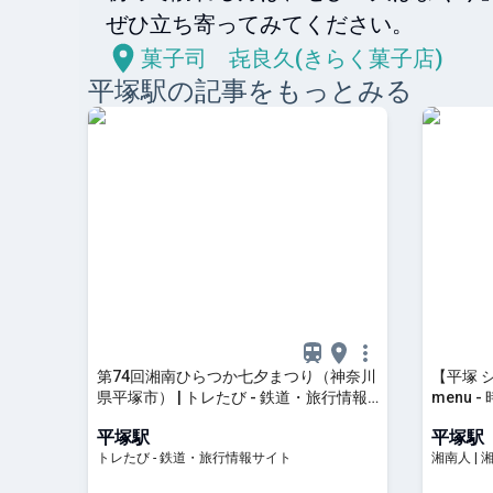
菓子司 㐂良久(きらく菓子店)
平塚
駅の記事をもっとみる
第74回湘南ひらつか七夕まつり（神奈川
【平塚 シ
県平塚市） | トレたび - 鉄道・旅行情報
menu
サイト
素敵な店 
平塚駅
平塚駅
トレたび - 鉄道・旅行情報サイト
湘南人 |
イベント