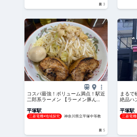
3
コスパ最強！ボリューム満点！駅近
まるで
二郎系ラーメン 【ラーメン豚ん
絶品ハ
ち】
平塚駅
平塚駅
三菱電機×地域探究
神奈川県立平塚中等教育
三菱電機
学校
学校
5