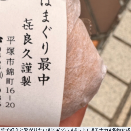
お菓子好きと繋がりたい
#平塚グルメ
#レトロ
#モナカ
#名物女将