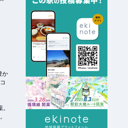
豊か
コ
。

。
