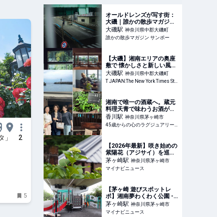
オールドレンズが写す街：
大磯｜誰かの散歩マガジン
サンポー
大磯
駅
神奈川県中郡大磯町
誰かの散歩マガジン サンポー
【大磯】湘南エリアの奥座
敷で 懐かしさと新しい風を
体感＜まとめ＞ 日本のロー
大磯
駅
神奈川県中郡大磯町
カルトレジャーを探す旅
T JAPAN:The New York Times Style Magazine 公式サイト
湘南で唯一の酒蔵へ。蔵元
料理天青で味わうお酒がす
すむ絶品料理
香川
駅
神奈川県茅ヶ崎市
45歳からの心のラグジュアリーメディア
タ」 2
【2026年最新】咲き始めの
紫陽花（アジサイ）を巡
る、初夏の静かな散…
茅ヶ崎
駅
神奈川県茅ヶ崎市
マイナビニュース
【茅ヶ崎 遊びスポットレ
5
ポ】湘南夢わくわく公園 -
悪天候でも遊べる…
茅ヶ崎
駅
神奈川県茅ヶ崎市
マイナビニュース