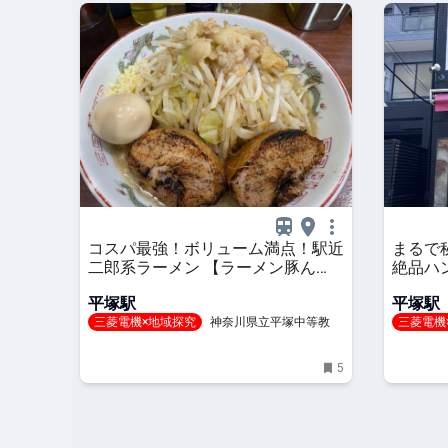
コスパ最強！ボリューム満点！駅近
まるで
二郎系ラーメン 【ラーメン豚ん
絶品ハ
ち】
平塚駅
平塚駅
三菱電機×地域探究
神奈川県立平塚中等教育
三菱電機
学校
学校
5