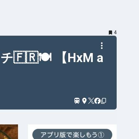
4
🍽️ 【HxM a