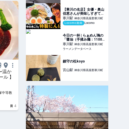
【寒川の名店】女優・奥山
佳恵さんが美味しすぎて叫
んだ...！計算し尽くされた
寒川
駅
神奈川県高座郡寒川町
至高の一杯 “特製にんにく
Locomo湘南
Locomo
塩ラーメン” の味とは？
【あなたのおすすめ、教え
てください #17】
今日の一杯 | らぁめん鴇の
「醤油（手揉み麺：1100
円）」 | ラーメンデータベ
寒川
駅
神奈川県高座郡寒川町
ース
ラーメンデータベース
鎮守の杜koyo
宮山
駅
神奈川県高座郡寒川町
〜温か
ール 】
塚中等教育
4