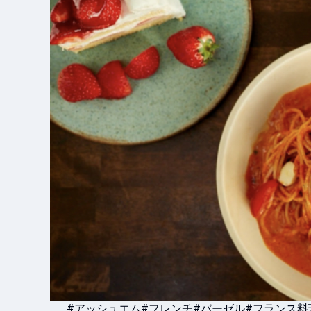
#アッシュエム
#フレンチ
#バーゼル
#フランス料