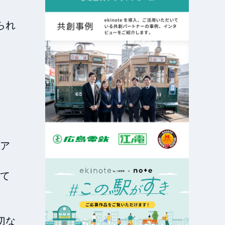
られ
ア
て
切な