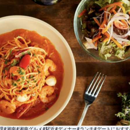
理
#湘南
#湘南グルメ
#駅近
#ディナー
#ランチ
#デートにおすす