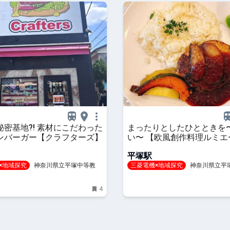
秘密基地?! 素材にこだわった
まったりとしたひとときを
ンバーガー【クラフターズ】
い〜 【欧風創作料理ルミエ
平塚駅
×地域探究
神奈川県立平塚中等教育
三菱電機×地域探究
神奈川県立平
学校
4