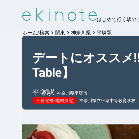
はじめて行く駅の
ホーム/検索
関東
神奈川県
平塚駅
デートにオススメ‼️平
Table】
平塚
駅
神奈川県平塚市
三菱電機×地域探究
神奈川県立平塚中等教育学校