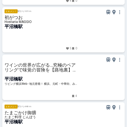
4
0
駅から169 m
エキメシ！
初がつお
Hostaria MAGGIO
平沼橋駅
5
0
ワインの世界が広がる…究極のペア
リングで味覚の冒険を【路地裏】横
浜駅
平沼橋駅
リビング横浜Web - 地元密着！ 横浜、元町・中華街、み
なとみらいほかのグルメ、イベント、お出かけ、習い事
情報
4
駅から448 m
エキメシ！
たまごかけ御膳
たまご料理 じんぽう
平沼橋駅