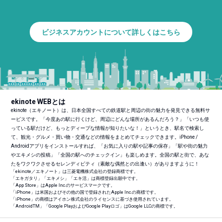
ビジネスアカウントについて詳しくはこちら
ekinote WEBとは
ekinote（エキノート）は、日本全国すべての鉄道駅と周辺の街の魅力を発見できる無料サ
ービスです。「今度あの駅に行くけど、周辺にどんな場所があるんだろう？」「いつも使
っている駅だけど、もっとディープな情報が知りたいな！」というとき、駅名で検索し
て、観光・グルメ・買い物・交通などの情報をまとめてチェックできます。iPhone /
Androidアプリをインストールすれば、「お気に入りの駅や記事の保存」「駅や街の魅力
やエキメシの投稿」「全国の駅へのチェックイン」も楽しめます。全国の駅と街で、あな
たをワクワクさせるセレンディピティ（素敵な偶然との出逢い）がありますように！
「ekinote／エキノート」は三菱電機株式会社の登録商標です。
「エキガタリ」「エキメシ」「エキ活」は商標登録出願中です。
「App Store」はApple Inc.のサービスマークです。
「iPhone」は米国およびその他の国で登録されたApple Inc.の商標です。
「iPhone」の商標はアイホン株式会社のライセンスに基づき使用されています。
「Android
TM
」「Google PlayおよびGoogle Playロゴ」はGoogle LLCの商標です。