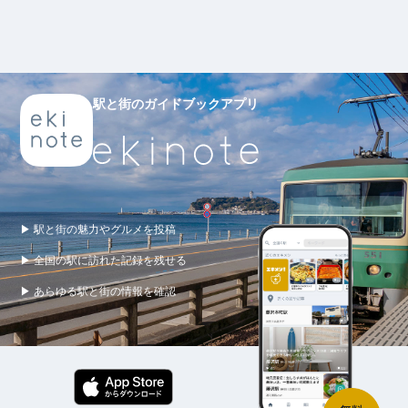
駅と街のガイドブックアプリ
▶ 駅と街の魅力やグルメを投稿
▶ 全国の駅に訪れた記録を残せる
▶ あらゆる駅と街の情報を確認