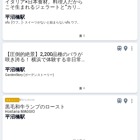
イタリア×日本食材。料理人だから
こそ生まれるジェラートと“カリじ
ゅわフレンチトースト”に恋して。
平沼橋駅
「è più（エピュウ）」（横浜） -
ufu. [ウフ。]
ufu. [ウフ。] - スイーツがないと始まらないufu.ウフ。
4
【圧倒的絶景】2,200品種のバラが
咲き誇る！ 横浜で体験する非日常
の癒やし空間
平沼橋駅
GardenStory (ガーデンストーリー)
4
駅から162 m
エキメシ！
黒毛和牛ランプのロースト
Hostaria MAGGIO
平沼橋駅