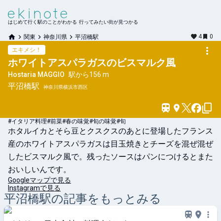
はじめて行く駅のことがわかる 行ってみたい街が見つかる
4
0
関東
神奈川県
平沼橋駅
エキメシ！
ホワイトアスパラガスのビスマルク風
Hostaria MAGGIO
駅から
156 m
平沼橋
駅
神奈川県横浜市西区
#イタリア料理
#前菜
#春の味覚
#旬の味覚
#旬
ホタルイカとそら豆とクスクスのあとに登場したフランス
産のホワイトアスパラガスは目玉焼きとチーズを混ぜ混ぜ
したビスマルク風で。残ったソースはパンにつけるとまた
おいしいんです。
Googleマップで見る
Instagramで見る
平沼橋
駅の記事をもっとみる