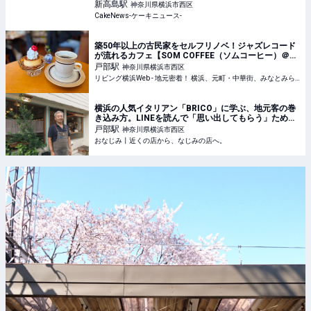
種、6月1日より4ヵ月展開
新高島
駅
神奈川県横浜市西区
CakeNews-ケーキニュース-
築50年以上の古民家をセルフリノベ！ジャズレコード
が流れるカフェ【SOM COFFEE（ソムコーヒー）＠戸
部】横浜古民家カフェ巡りvol.2
戸部
駅
神奈川県横浜市西区
リビング横浜Web - 地元密着！ 横浜、元町・中華街、みなとみらいほかのグルメ、イベント、お出かけ、習い事情報
横浜の人気イタリアン「BRICO」に学ぶ、地元客の巻
き込み方。LINEを読んで「思い出してもらう」ために
やったこと - おなじみ丨近くの店から、なじみの店
戸部
駅
神奈川県横浜市西区
へ。
おなじみ丨近くの店から、なじみの店へ。