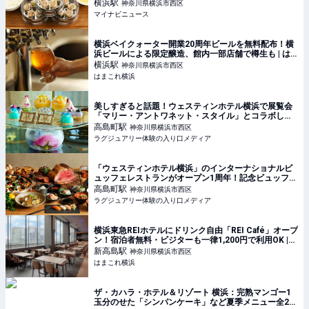
食」も
横浜
駅
神奈川県横浜市西区
マイナビニュース
横浜ベイクォーター開業20周年ビールを無料配布！横
浜ビールによる限定醸造、館内一部店舗で樽生も | は
まこれ横浜
横浜
駅
神奈川県横浜市西区
はまこれ横浜
美しすぎると話題！ウェスティンホテル横浜で展覧会
「マリー・アントワネット・スタイル」とコラボした
アフタヌーンティーが開催中【実食レポート】
高島町
駅
神奈川県横浜市西区
ラグジュアリー体験の入り口メディア
「ウェスティンホテル横浜」のインターナショナルビ
ュッフェレストランがオープン1周年！記念ビュッフェ
を堪能
高島町
駅
神奈川県横浜市西区
ラグジュアリー体験の入り口メディア
横浜東急REIホテルにドリンク自由「REI Café」オープ
ン！宿泊者無料・ビジターも一律1,200円で利用OK |
はまこれ横浜
新高島
駅
神奈川県横浜市西区
はまこれ横浜
ザ・カハラ・ホテル＆リゾート 横浜：完熟マンゴー1
玉分のせた「シンパンケーキ」など夏季メニュー全2