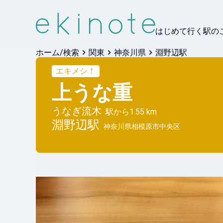
はじめて行く駅の
ホーム/検索
関東
神奈川県
淵野辺駅
エキメシ！
上うな重
うなぎ流木
駅から
1.55 km
淵野辺
駅
神奈川県相模原市中央区