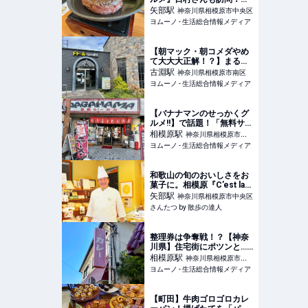
わず「え…？」無料でいい
矢部
駅
神奈川県相模原市中央区
の!?【神奈川・相模原の超
ヨムーノ - 生活総合情報メディア
人気店】「至福」「とろけ
る」名品実食！ | ヨムーノ
【朝マック・朝コメダやめ
て大大大正解！？】まるで
老舗ホテル→「モーニング
古淵
駅
神奈川県相模原市南区
550円〜!?」「ん？なんか違
ヨムーノ - 生活総合情報メディア
くね？」あのチェーン店“豪
華版”の全貌 | ヨムーノ
【バナナマンのせっかくグ
ルメ!!】で話題！「無料サー
ビスも充実」「箸が止まら
相模原
駅
神奈川県相模原市中
ん〜!!」期待を遥かに超えた
ヨムーノ - 生活総合情報メディア
央区
激ウマ店 | ヨムーノ
和歌山の旬のおいしさをお
菓子に。相模原『C’est la
Saison!』清水康生さん【上
矢部
駅
神奈川県相模原市中央区
京店主のふるさと噺】｜さ
さんたつ by 散歩の達人
んたつ by 散歩の達人
整理券は争奪戦！？【神奈
川県】住宅街にポツンと…
まさに"幻"「駅から20分で
相模原
駅
神奈川県相模原市中
も行列」の超人気店！公式
ヨムーノ - 生活総合情報メディア
央区
Xで“当日の情報収集”せよ |
ヨムーノ
【町田】牛肉ゴロゴロカレ