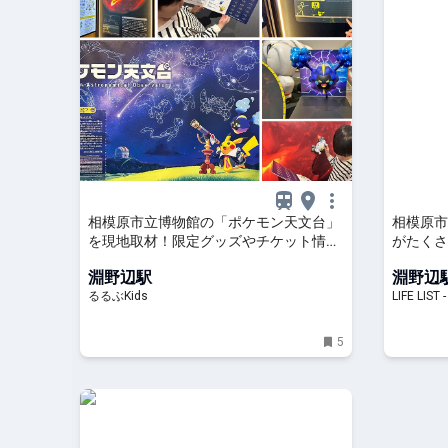
相模原市立博物館の「ポケモン天文台」
相模原市
を現地取材！限定グッズやチケット情報
がたくさ
も | るるぶKids
民が語ります
淵野辺駅
淵野辺
みたい街
るるぶKids
LIFE L
5