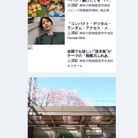
ーパン！揚げたてを「パン
パティ」のテラスで♪
古淵
駅
神奈川県相模原市南区
リビング田園都市Web - 地元密着！ たまプラーザ、あざみ野、青葉台、港北ニュータウンほかのグルメ、イベント、お出かけ、習い事情報
「コンパクト・デジタル・
ランダム・アクセス・メモ
リー」――中古GRⅢxを片
上溝
駅
神奈川県相模原市中央区
手に相模原・光と緑の美術
Hanako Web
館へ｜児玉雨子の
KANAGAWA探訪＃16
全国でも珍しい“淡水魚”が
テーマの「相模川ふれあい
科学館 アクアリウムさがみ
上溝
駅
神奈川県相模原市中央区
はら」。魚の餌付け体験も
オズモール
- OZmall