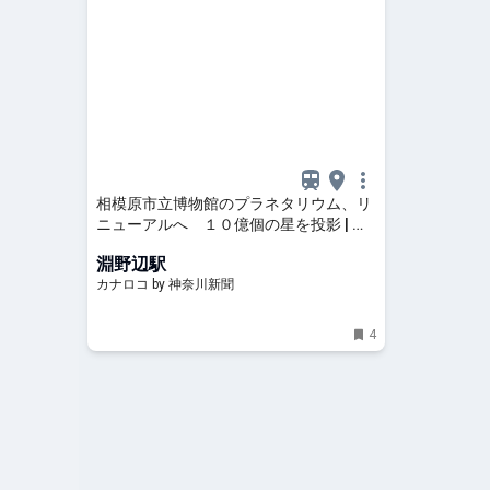
相模原市立博物館のプラネタリウム、リ
ニューアルへ １０億個の星を投影 | カ
ナロコ by 神奈川新聞
淵野辺駅
カナロコ by 神奈川新聞
4