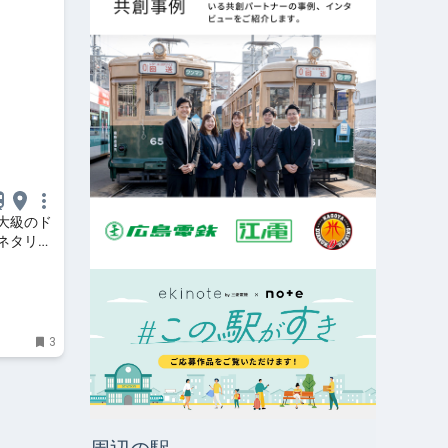
大級のド
ネタリウ
3