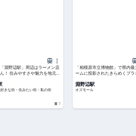
「淵野辺駅」周辺はラーメン店
「相模原市立博物館」で県内最
ん！ 住みやすさや魅力を地元住
ームに投影されたきらめくプラ
 - LIFE LIST - 好きな街・住
ムを満喫 - OZmall
駅
淵野辺駅
・私の街
IST - 好きな街・住みたい街・私の街
オズモール
7