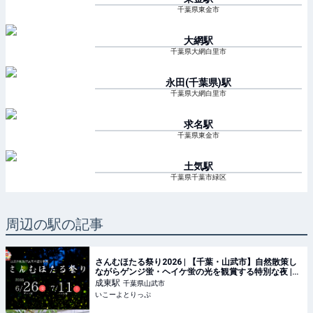
千葉県東金市
大網
駅
千葉県大網白里市
永田(千葉県)
駅
千葉県大網白里市
求名
駅
千葉県東金市
土気
駅
千葉県千葉市緑区
周辺の駅の記事
さんむほたる祭り2026 | 【千葉・山武市】自然散策し
ながらゲンジ蛍・ヘイケ蛍の光を観賞する特別な夜 |
千葉県山武市 | いこーよとりっぷ
成東
駅
千葉県山武市
いこーよとりっぷ