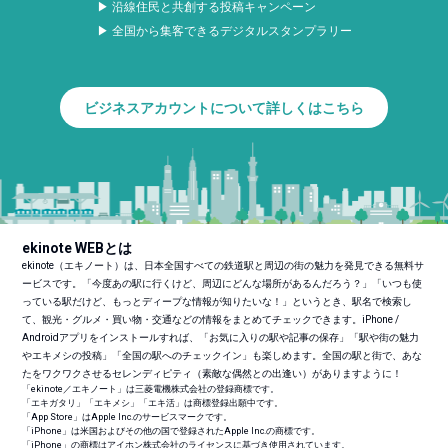
▶ 沿線住民と共創する投稿キャンペーン
▶ 全国から集客できるデジタルスタンプラリー
ビジネスアカウントについて詳しくはこちら
ekinote WEBとは
ekinote（エキノート）は、日本全国すべての鉄道駅と周辺の街の魅力を発見できる無料サ
ービスです。「今度あの駅に行くけど、周辺にどんな場所があるんだろう？」「いつも使
っている駅だけど、もっとディープな情報が知りたいな！」というとき、駅名で検索し
て、観光・グルメ・買い物・交通などの情報をまとめてチェックできます。iPhone /
Androidアプリをインストールすれば、「お気に入りの駅や記事の保存」「駅や街の魅力
やエキメシの投稿」「全国の駅へのチェックイン」も楽しめます。全国の駅と街で、あな
たをワクワクさせるセレンディピティ（素敵な偶然との出逢い）がありますように！
「ekinote／エキノート」は三菱電機株式会社の登録商標です。
「エキガタリ」「エキメシ」「エキ活」は商標登録出願中です。
「App Store」はApple Inc.のサービスマークです。
「iPhone」は米国およびその他の国で登録されたApple Inc.の商標です。
「iPhone」の商標はアイホン株式会社のライセンスに基づき使用されています。