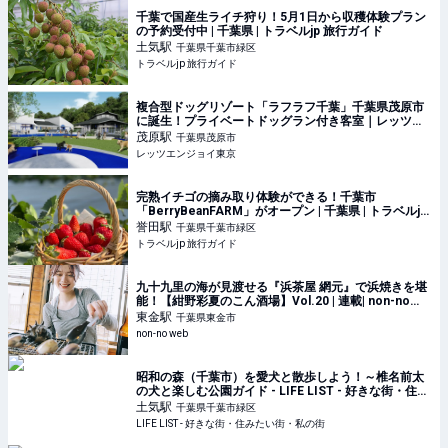
千葉で国産生ライチ狩り！5月1日から収穫体験プラン
の予約受付中 | 千葉県 | トラベルjp 旅行ガイド
土気
駅
千葉県千葉市緑区
トラベルjp 旅行ガイド
複合型ドッグリゾート「ラフラフ千葉」千葉県茂原市
に誕生！プライベートドッグラン付き客室｜レッツエ
ンジョイ東京
茂原
駅
千葉県茂原市
レッツエンジョイ東京
完熟イチゴの摘み取り体験ができる！千葉市
「BerryBeanFARM」がオープン | 千葉県 | トラベルjp
旅行ガイド
誉田
駅
千葉県千葉市緑区
トラベルjp 旅行ガイド
九十九里の海が見渡せる『浜茶屋 網元』で浜焼きを堪
能！【紺野彩夏のこん酒場】Vol.20 | 連載| non-no
web
東金
駅
千葉県東金市
non-no web
昭和の森（千葉市）を愛犬と散歩しよう！～椎名前太
の犬と楽しむ公園ガイド - LIFE LIST - 好きな街・住み
たい街・私の街
土気
駅
千葉県千葉市緑区
LIFE LIST - 好きな街・住みたい街・私の街