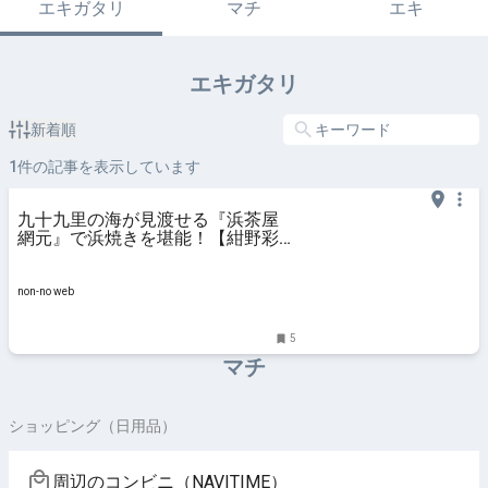
エキガタリ
マチ
エキ
エキガタリ
新着順
1
件の記事を表示しています
九十九里の海が見渡せる『浜茶屋
網元』で浜焼きを堪能！【紺野彩夏
のこん酒場】Vol.20 | 連載| non-no
web
non-no web
5
マチ
ショッピング（日用品）
周辺のコンビニ（NAVITIME）