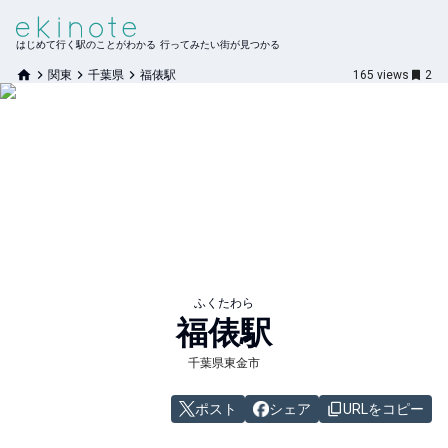
はじめて行く駅のことがわかる 行ってみたい街が見つかる
関東
千葉県
福俵駅
165
views
2
ふくたわら
福俵
駅
千葉県東金市
ポスト
シェア
URLをコピー