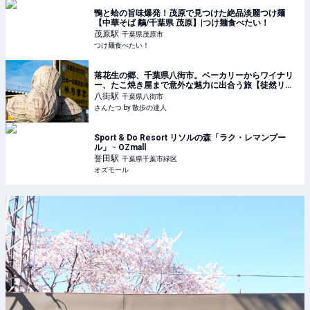
鴨と蛤の旨味爆発！茂原で見つけた絶品淡麗つけ麺
【中華そば 鷸/千葉県 茂原】|つけ麺食べたい！
茂原
駅
千葉県茂原市
つけ麺食べたい！
落花生の郷、千葉県八街市。ベーカリーからワイナリ
ー、たこ焼き屋まで意外な魅力に出合う旅【徒然リト
ルジャーニー】｜さんたつ by 散歩の達人
八街
駅
千葉県八街市
さんたつ by 散歩の達人
Sport & Do Resort リソルの森「ラク・レマンプー
ル」 - OZmall
誉田
駅
千葉県千葉市緑区
オズモール