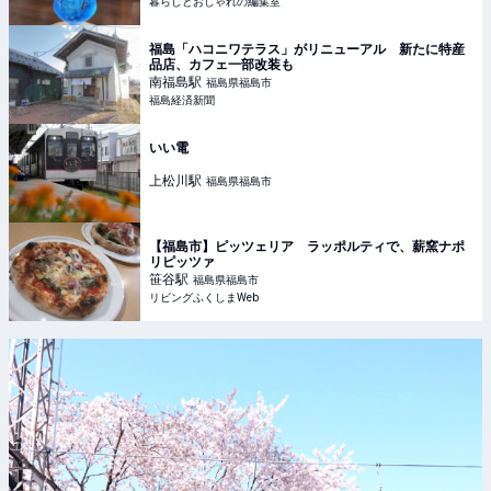
暮らしとおしゃれの編集室
福島「ハコニワテラス」がリニューアル 新たに特産
品店、カフェ一部改装も
南福島
駅
福島県福島市
福島経済新聞
いい電
上松川
駅
福島県福島市
【福島市】ピッツェリア ラッポルティで、薪窯ナポ
リピッツァ
笹谷
駅
福島県福島市
リビングふくしまWeb