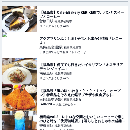
【福島市】Cafe＆Bakery KERIKERIで、パンとスイー
ツとコーヒー
曽根田
駅
福島県福島市
リビングふくしまWeb
アクアマリンふくしま | 子供とお出かけ情報「いこー
よ」
泉(福島交通)
駅
福島県福島市
子供とおでかけ情報サイト いこーよ
【福島市】何度でも行きたいイタリアン「オステリア
デッレ ジョイエ」
南福島
駅
福島県福島市
リビングふくしまWeb
【福島県「道の駅 いわき・ら・ら・ミュウ」オープ
ン】特産品をそろえた銘品プラザや飲食店も |
TABIZINE～人生に旅心を～
泉(福島交通)
駅
福島県福島市
TABIZINE～人生に旅心を～
福島編vol.3 レトロな空間とおいしいコーヒーで癒し
のひと時を「伏見珈琲店」 | 暮らしとおしゃれの編集
室
曽根田
駅
福島県福島市