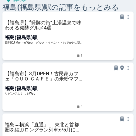
福島(福島県)
駅の記事をもっとみる
【福島県】“発酵の街”土湯温泉で味
わえる発酵グルメ4選
福島(福島県)駅
日刊CJ Monmo Web｜グルメ・イベント・おでかけ…福
島県の街ネタをご紹介｜
3
【福島市】3月OPEN！古民家カフ
ェ「ＱＵＯ ＣＡＦＥ」の米粉マフ
ィン
福島(福島県)駅
リビングふくしまWeb
4
福島→横浜「直通」！ 東北と首都
圏を結ぶロングラン列車が5月に運
行へ 豪華な「VIPシート」も | 乗り