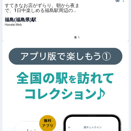
すてきなお店がずらり。朝から夜ま
で、1日中楽しめる福島駅周辺の散
策スポット9選
福島(福島県)駅
Hanako Web
6