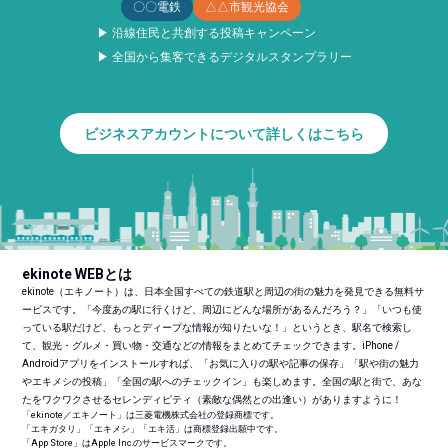
〇〇電鉄
△△市観光協会
▶ 沿線住民と共創する投稿キャンペーン
▶ 全国から集客できるデジタルスタンプラリー
ビジネスアカウントについて詳しくはこちら
ekinote WEBとは
ekinote（エキノート）は、日本全国すべての鉄道駅と周辺の街の魅力を発見できる無料サ
ービスです。「今度あの駅に行くけど、周辺にどんな場所があるんだろう？」「いつも使
っている駅だけど、もっとディープな情報が知りたいな！」というとき、駅名で検索し
て、観光・グルメ・買い物・交通などの情報をまとめてチェックできます。iPhone /
Androidアプリをインストールすれば、「お気に入りの駅や記事の保存」「駅や街の魅力
やエキメシの投稿」「全国の駅へのチェックイン」も楽しめます。全国の駅と街で、あな
たをワクワクさせるセレンディピティ（素敵な偶然との出逢い）がありますように！
「ekinote／エキノート」は三菱電機株式会社の登録商標です。
「エキガタリ」「エキメシ」「エキ活」は商標登録出願中です。
「App Store」はApple Inc.のサービスマークです。