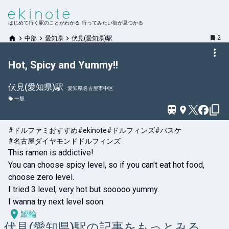
はじめて行く駅のことがわかる 行ってみたい街が見つかる
2
中部
愛知県
伏見(愛知県)駅
Hot, Spicy and Yummy!!
伏見(愛知県)
駅
愛知県名古屋市中区
一般
#ドルファミおすすめ
#ekinote
#ドルフィンズ
#バスケ
#名古屋ダイヤモンドドルフィンズ
This ramen is addictive!

You can choose spicy level, so if you can't eat hot food, 
choose zero level.

I tried 3 level, very hot but sooooo yummy.

I wanna try next level soon.
鯱輪
伏見(愛知県)
駅の記事をもっとみる