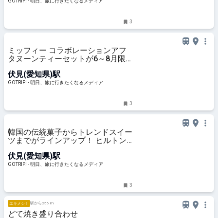
GOTRIP! - 明日、旅に行きたくなるメディア
3
ミッフィー コラボレーションアフ
タヌーンティーセットが6～8月限
定で登場｜コートヤード・バイ・マ
伏見(愛知県)駅
リオット名古屋 - GOTRIP!
GOTRIP! - 明日、旅に行きたくなるメディア
3
韓国の伝統菓子からトレンドスイー
ツまでがラインアップ！ ヒルトン
名古屋のサマースイーツビュッフェ
伏見(愛知県)駅
- GOTRIP!
GOTRIP! - 明日、旅に行きたくなるメディア
3
駅から256 m
エキメシ！
どて焼き盛り合わせ