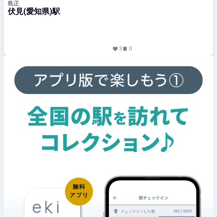
島正
伏見(愛知県)駅
3
0