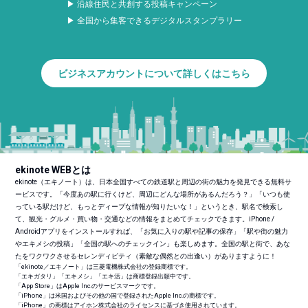
▶ 沿線住民と共創する投稿キャンペーン
▶ 全国から集客できるデジタルスタンプラリー
ビジネスアカウントについて詳しくはこちら
ekinote WEBとは
ekinote（エキノート）は、日本全国すべての鉄道駅と周辺の街の魅力を発見できる無料サ
ービスです。「今度あの駅に行くけど、周辺にどんな場所があるんだろう？」「いつも使
っている駅だけど、もっとディープな情報が知りたいな！」というとき、駅名で検索し
て、観光・グルメ・買い物・交通などの情報をまとめてチェックできます。iPhone /
Androidアプリをインストールすれば、「お気に入りの駅や記事の保存」「駅や街の魅力
やエキメシの投稿」「全国の駅へのチェックイン」も楽しめます。全国の駅と街で、あな
たをワクワクさせるセレンディピティ（素敵な偶然との出逢い）がありますように！
「ekinote／エキノート」は三菱電機株式会社の登録商標です。
「エキガタリ」「エキメシ」「エキ活」は商標登録出願中です。
「App Store」はApple Inc.のサービスマークです。
「iPhone」は米国およびその他の国で登録されたApple Inc.の商標です。
「iPhone」の商標はアイホン株式会社のライセンスに基づき使用されています。