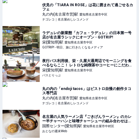
伏見の「TIARA IN ROSE」は花に囲まれて過ごせるカ
フェ
丸の内(名古屋市営)
駅
愛知県名古屋市中区
ナゴレコ｜名古屋めしレコメンド
ラデュレの新業態「カフェ・ラデュレ」の日本第一号
店が名古屋ラシックにオープン - GOTRIP!
栄(愛知県)
駅
愛知県名古屋市中区
GOTRIP! - 明日、旅に行きたくなるメディア
夜行バス利用後、栄・久屋大通周辺でモーニングを食
べるならここ！ レトロな純喫茶やコーヒーにこだわっ
たカフェを紹介
栄(愛知県)
駅
愛知県名古屋市中区
バスとりっぷ
丸の内の「endoji tacos」はビストロ自慢の創作タコ
ス専門店
丸の内(名古屋市営)
駅
愛知県名古屋市中区
ナゴレコ｜名古屋めしレコメンド
名古屋の人気ラーメン店『ごきげんラーメン』のカレ
ー半チャーハンと味噌チャーシューの組み合わせは大
正解！
国際センター(愛知県)
駅
愛知県名古屋市中村区
おとなの週末Web