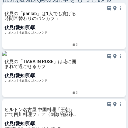
伏見の「panlab」は1人でも寛げる
時間帯替わりのパンカフェ
伏見(愛知県)駅
ナゴレコ｜名古屋めしレコメンド
3
伏見の「TIARA IN ROSE」は花に囲
まれて過ごせるカフェ
伏見(愛知県)駅
ナゴレコ｜名古屋めしレコメンド
3
ヒルトン名古屋 中国料理「王朝」
にて四川料理フェア〈刺激的麻辣
味〉サマーチャイニーズビュッフェ
伏見(愛知県)駅
開催中 - GOTRIP!