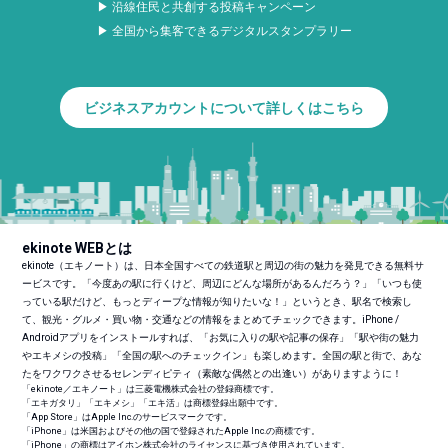
▶ 沿線住民と共創する投稿キャンペーン
▶ 全国から集客できるデジタルスタンプラリー
ビジネスアカウントについて詳しくはこちら
ekinote WEBとは
ekinote（エキノート）は、日本全国すべての鉄道駅と周辺の街の魅力を発見できる無料サ
ービスです。「今度あの駅に行くけど、周辺にどんな場所があるんだろう？」「いつも使
っている駅だけど、もっとディープな情報が知りたいな！」というとき、駅名で検索し
て、観光・グルメ・買い物・交通などの情報をまとめてチェックできます。iPhone /
Androidアプリをインストールすれば、「お気に入りの駅や記事の保存」「駅や街の魅力
やエキメシの投稿」「全国の駅へのチェックイン」も楽しめます。全国の駅と街で、あな
たをワクワクさせるセレンディピティ（素敵な偶然との出逢い）がありますように！
「ekinote／エキノート」は三菱電機株式会社の登録商標です。
「エキガタリ」「エキメシ」「エキ活」は商標登録出願中です。
「App Store」はApple Inc.のサービスマークです。
「iPhone」は米国およびその他の国で登録されたApple Inc.の商標です。
「iPhone」の商標はアイホン株式会社のライセンスに基づき使用されています。