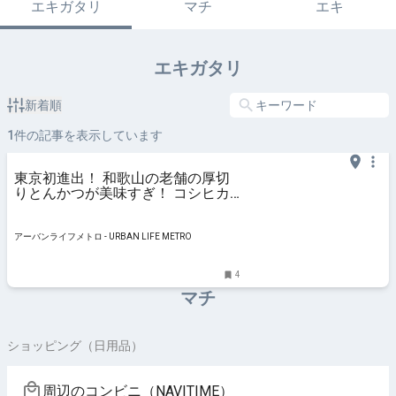
エキガタリ
マチ
エキ
エキガタリ
新着順
1
件の記事を表示しています
東京初進出！ 和歌山の老舗の厚切
りとんかつが美味すぎ！ コシヒカ
リ、炊き込みご飯、十穀米食べ放題
（from東大和） | アーバンライフ
メトロ - URBAN LIFE METRO
アーバンライフメトロ - URBAN LIFE METRO
4
マチ
ショッピング（日用品）
周辺のコンビニ（NAVITIME）