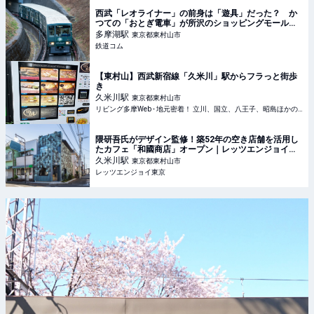
西武「レオライナー」の前身は「遊具」だった？ か
つての「おとぎ電車」が所沢のショッピングモールへ -
鉄道コム
多摩湖
駅
東京都東村山市
鉄道コム
【東村山】西武新宿線「久米川」駅からフラっと街歩
き
久米川
駅
東京都東村山市
リビング多摩Web - 地元密着！ 立川、国立、八王子、昭島ほかのグルメ、イベント、お出かけ、習い事情報
隈研吾氏がデザイン監修！築52年の空き店舗を活用し
たカフェ「和國商店」オープン｜レッツエンジョイ東
京
久米川
駅
東京都東村山市
レッツエンジョイ東京