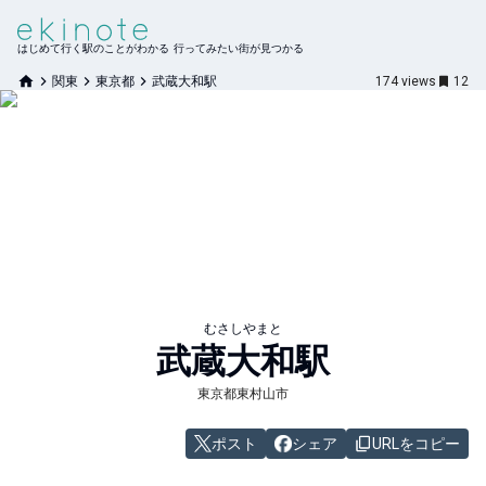
はじめて行く駅のことがわかる 行ってみたい街が見つかる
関東
東京都
武蔵大和駅
174
views
12
むさしやまと
武蔵大和
駅
東京都東村山市
ポスト
シェア
URLをコピー