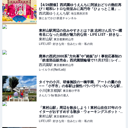
【4/26開催】西武園ゆうえんちに阿波おどりの熱狂再
び！昭和レトロな街並みに高円寺「ひょっとこ連」ら
集結、家族で楽しめる春イベントを紹介 | 旅とおでか
西武園ゆうえんち
駅
埼玉県所沢市
け 鉄道チャンネル
旅とおでかけ 鉄道チャンネル
東村山駅周辺の住みやすさとは？故 志村けん氏で一躍
有名になった自然が魅力的な街 - LIFE LIST - 好きな
街・住みたい街・私の街
東村山
駅
東京都東村山市
LIFE LIST - 好きな街・住みたい街・私の街
廃車の西武2000系“方向幕”や“銘板”が！事前応募制の
「鉄道部品販売会」西武園競輪場で11月27日 | レイル
ラボ ニュース
西武園
駅
東京都東村山市
レイルラボ(RailLab)
タイヤの小川、研修施設の一橋学園、アートの鷹の台
——「小平市」の各駅は個性バラバラ!? いろいろな駅前
編【多摩のA面】｜さんたつ by 散歩の達人
小川(東京都)
駅
東京都小平市
さんたつ by 散歩の達人
「東村山駅」周辺を散歩しよう！東村山在住37年のラ
イターがおすすめする散歩・ウォーキングスポット -
LIFE LIST - 好きな街・住みたい街・私の街
東村山
駅
東京都東村山市
LIFE LIST - 好きな街・住みたい街・私の街