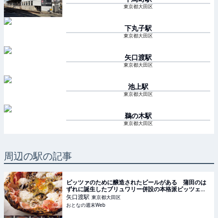
東京都大田区
下丸子
駅
東京都大田区
矢口渡
駅
東京都大田区
池上
駅
東京都大田区
鵜の木
駅
東京都大田区
周辺の駅の記事
ピッツァのために醸造されたビールがある 蒲田のは
ずれに誕生したブリュワリー併設の本格派ピッツェリ
ア
矢口渡
駅
東京都大田区
おとなの週末Web