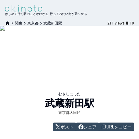
はじめて行く駅のことがわかる 行ってみたい街が見つかる
関東
東京都
武蔵新田駅
211
views
19
むさしにった
武蔵新田
駅
東京都大田区
ポスト
シェア
URLをコピー