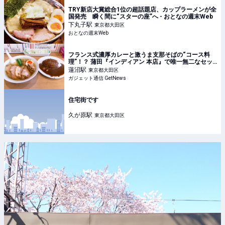
TRY新店大賞総合1位の超話題店、カップラーメンが全
国発売 瞬く間に“スターの座”へ - おとなの週末Web
下丸子
駅
東京都大田区
おとなの週末Web
フランス式濃厚カレーと激うま支那そばの“コース料
理”！？ 蒲田『インディアン 本店』で唯一無二なセッ
トメニューを堪能する|ガジェット通信 GetNews
蓮沼
駅
東京都大田区
ガジェット通信 GetNews
住宅街です
久が原
駅
東京都大田区