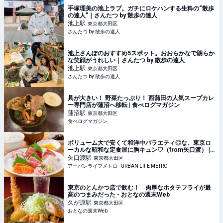
手塚理美の池上ラブ。ガチにロケハンする生粋の“散歩
の達人”｜さんたつ by 散歩の達人
池上
駅
東京都大田区
さんたつ by 散歩の達人
池上さんぽのおすすめ5スポット。おおらかなで朗らか
な笑顔がうれしい｜さんたつ by 散歩の達人
池上
駅
東京都大田区
さんたつ by 散歩の達人
具が大きい！ 野菜たっぷり！ 西蒲田の人気スープカレ
ー専門店が蓮沼へ移転 | 食べログマガジン
蓮沼
駅
東京都大田区
食べログマガジン
ボリューム大で安くて和洋中バラエティ◎な、東京ロ
ーカルな昭和な定食屋に胸キュン♡（from矢口渡） |
アーバンライフメトロ - URBAN LIFE METRO
矢口渡
駅
東京都大田区
アーバンライフメトロ - URBAN LIFE METRO
東京のとんかつ店で飲む！ 肉厚なホタテフライが最
高のつまみだった - おとなの週末Web
久が原
駅
東京都大田区
おとなの週末Web