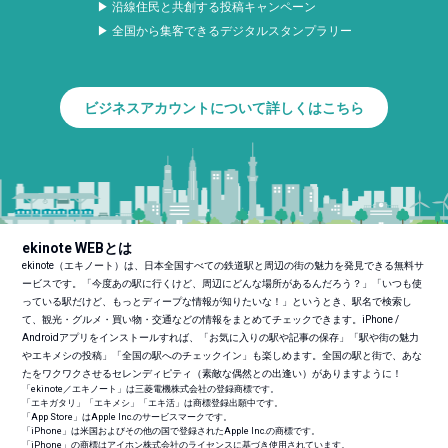
▶ 沿線住民と共創する投稿キャンペーン
▶ 全国から集客できるデジタルスタンプラリー
ビジネスアカウントについて詳しくはこちら
ekinote WEBとは
ekinote（エキノート）は、日本全国すべての鉄道駅と周辺の街の魅力を発見できる無料サ
ービスです。「今度あの駅に行くけど、周辺にどんな場所があるんだろう？」「いつも使
っている駅だけど、もっとディープな情報が知りたいな！」というとき、駅名で検索し
て、観光・グルメ・買い物・交通などの情報をまとめてチェックできます。iPhone /
Androidアプリをインストールすれば、「お気に入りの駅や記事の保存」「駅や街の魅力
やエキメシの投稿」「全国の駅へのチェックイン」も楽しめます。全国の駅と街で、あな
たをワクワクさせるセレンディピティ（素敵な偶然との出逢い）がありますように！
「ekinote／エキノート」は三菱電機株式会社の登録商標です。
「エキガタリ」「エキメシ」「エキ活」は商標登録出願中です。
「App Store」はApple Inc.のサービスマークです。
「iPhone」は米国およびその他の国で登録されたApple Inc.の商標です。
「iPhone」の商標はアイホン株式会社のライセンスに基づき使用されています。