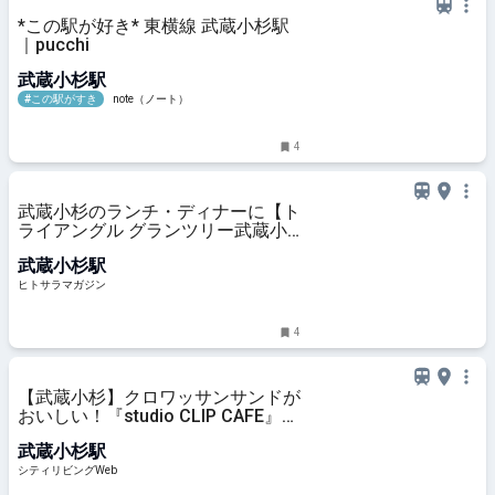
*この駅が好き* 東横線 武蔵小杉駅
｜pucchi
武蔵小杉駅
#この駅がすき
note（ノート）
4
武蔵小杉のランチ・ディナーに【ト
ライアングル グランツリー武蔵小
杉】へ｜料理・ドリンク・デザート
武蔵小杉駅
の三拍子が“ちょうどいい”オールデ
イダイニング │ ヒトサラマガジ
ヒトサラマガジン
ン
4
【武蔵小杉】クロワッサンサンドが
おいしい！『studio CLIP CAFE』｜
シティリビングWeb
武蔵小杉駅
シティリビングWeb