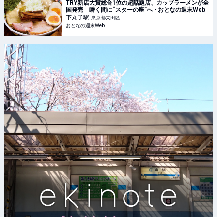
TRY新店大賞総合1位の超話題店、カップラーメンが全
国発売 瞬く間に“スターの座”へ - おとなの週末Web
下丸子
駅
東京都大田区
おとなの週末Web