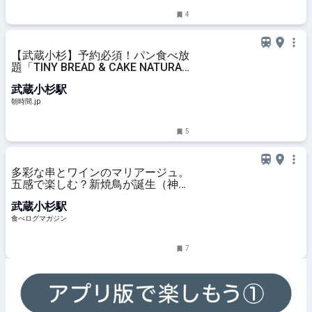
4
【武蔵小杉】予約必須！パン食べ放
題「TINY BREAD & CAKE NATURA
MARKET」の贅沢モーニング - 朝時
武蔵小杉駅
間.jp
朝時間.jp
5
多彩な串とワインのマリアージュ。
五感で楽しむ？新焼鳥が誕生（神奈
川・武蔵小杉） | 食べログマガジン
武蔵小杉駅
食べログマガジン
7