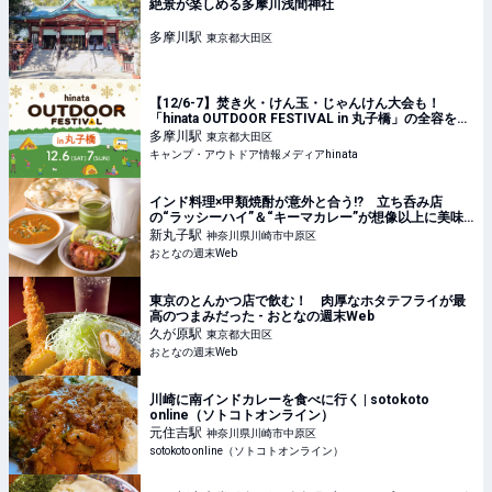
絶景が楽しめる多摩川浅間神社
多摩川
駅
東京都大田区
【12/6-7】焚き火・けん玉・じゃんけん大会も！
「hinata OUTDOOR FESTIVAL in 丸子橋」の全容を紹
介 | キャンプ・アウトドア情報メディアhinata
多摩川
駅
東京都大田区
キャンプ・アウトドア情報メディアhinata
インド料理×甲類焼酎が意外と合う!? 立ち呑み店
の“ラッシーハイ”＆“キーマカレー”が想像以上に美味
かった - おとなの週末Web
新丸子
駅
神奈川県川崎市中原区
おとなの週末Web
東京のとんかつ店で飲む！ 肉厚なホタテフライが最
高のつまみだった - おとなの週末Web
久が原
駅
東京都大田区
おとなの週末Web
川崎に南インドカレーを食べに行く | sotokoto
online（ソトコトオンライン）
元住吉
駅
神奈川県川崎市中原区
sotokoto online（ソトコトオンライン）