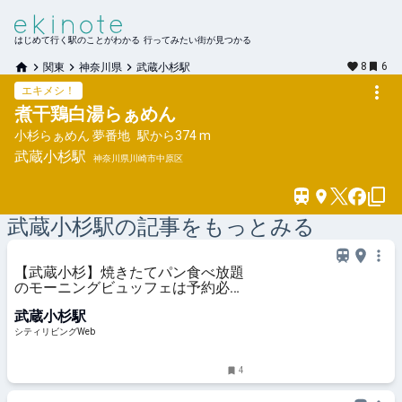
はじめて行く駅のことがわかる 行ってみたい街が見つかる
8
6
関東
神奈川県
武蔵小杉駅
エキメシ！
煮干鶏白湯らぁめん
小杉らぁめん 夢番地
駅から
374 m
武蔵小杉
駅
神奈川県川崎市中原区
武蔵小杉
駅の記事をもっとみる
【武蔵小杉】焼きたてパン食べ放題
のモーニングビュッフェは予約必
須！ 好きなパンを好きなだけ至福
武蔵小杉駅
の90分｜シティリビングWeb
シティリビングWeb
4