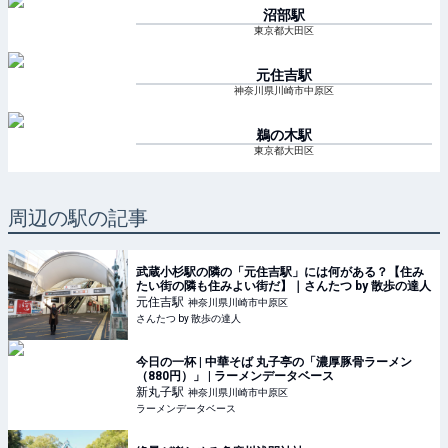
沼部
駅
東京都大田区
元住吉
駅
神奈川県川崎市中原区
鵜の木
駅
東京都大田区
周辺の駅の記事
武蔵小杉駅の隣の「元住吉駅」には何がある？【住み
たい街の隣も住みよい街だ】｜さんたつ by 散歩の達人
元住吉
駅
神奈川県川崎市中原区
さんたつ by 散歩の達人
今日の一杯 | 中華そば 丸子亭の「濃厚豚骨ラーメン
（880円）」 | ラーメンデータベース
新丸子
駅
神奈川県川崎市中原区
ラーメンデータベース