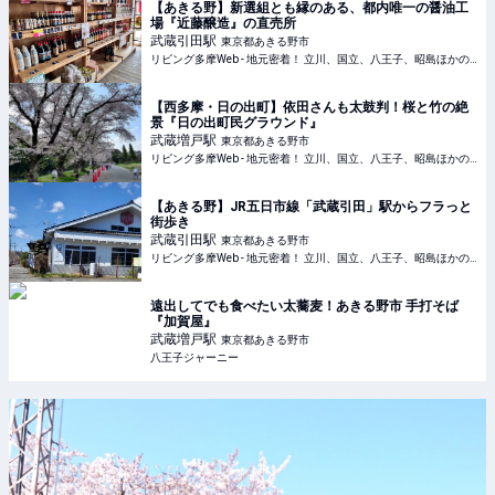
【あきる野】新選組とも縁のある、都内唯一の醤油工
場『近藤醸造』の直売所
武蔵引田
駅
東京都あきる野市
リビング多摩Web - 地元密着！ 立川、国立、八王子、昭島ほかのグルメ、イベント、お出かけ、習い事情報
【西多摩・日の出町】依田さんも太鼓判！桜と竹の絶
景『日の出町民グラウンド』
武蔵増戸
駅
東京都あきる野市
リビング多摩Web - 地元密着！ 立川、国立、八王子、昭島ほかのグルメ、イベント、お出かけ、習い事情報
【あきる野】JR五日市線「武蔵引田」駅からフラっと
街歩き
武蔵引田
駅
東京都あきる野市
リビング多摩Web - 地元密着！ 立川、国立、八王子、昭島ほかのグルメ、イベント、お出かけ、習い事情報
遠出してでも食べたい太蕎麦！あきる野市 手打そば
『加賀屋』
武蔵増戸
駅
東京都あきる野市
八王子ジャーニー