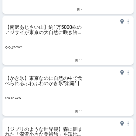
7
【南沢あじさい山】約1万5000株の
アジサイが東京の大自然に咲き誇
る！ あきる野市のアジサイ名所を
散策｜るるぶ&more.
るるぶ&more.
11
【かき氷】東京なのに自然の中で食
べられるふわふわのかき氷"楽庵" |
non-no web
11
【ジブリのような世界観】森に囲ま
れた「深沢小さな美術館」を現地ル