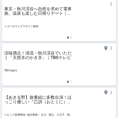
東京・秋川渓谷へ自然を求めて電車
旅。温泉も楽しむ日帰りデート｜旅
行プランは旅色で。
トラベルウェブマガジン旅色
2
涼味満点！清流・秋川渓谷でいただ
く「天然氷のかき氷」｜TBSテレビ
TBS Topics
1
【あきる野】旅番組に多数出演！ほ
っこり優しい『乙訓（おとくに）お
やき店』
リビング多摩Web - 地元密着！ 立川、国立、八王子、昭