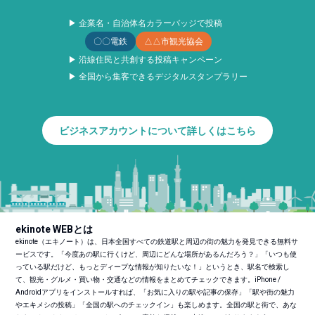
▶ 企業名・自治体名カラーバッジで投稿
〇〇電鉄
△△市観光協会
▶ 沿線住民と共創する投稿キャンペーン
▶ 全国から集客できるデジタルスタンプラリー
ビジネスアカウントについて詳しくはこちら
ekinote WEBとは
ekinote（エキノート）は、日本全国すべての鉄道駅と周辺の街の魅力を発見できる無料サ
ービスです。「今度あの駅に行くけど、周辺にどんな場所があるんだろう？」「いつも使
っている駅だけど、もっとディープな情報が知りたいな！」というとき、駅名で検索し
て、観光・グルメ・買い物・交通などの情報をまとめてチェックできます。iPhone /
Androidアプリをインストールすれば、「お気に入りの駅や記事の保存」「駅や街の魅力
やエキメシの投稿」「全国の駅へのチェックイン」も楽しめます。全国の駅と街で、あな