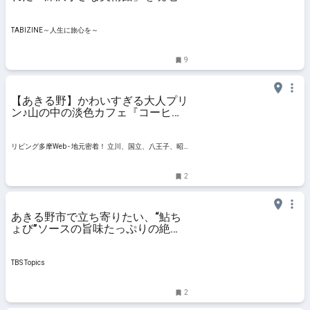
ポ！“穴場スポット”として話題に｜
東京都あきる野市
TABIZINE～人生に旅心を～
9
【あきる野】かわいすぎる大人プリ
ン♪山の中の淡色カフェ『コーヒー
エマソン』
リビング多摩Web - 地元密着！ 立川、国立、八王子、昭
島ほかのグルメ、イベント、お出かけ、習い事情報
2
あきる野市で立ち寄りたい、“鮎ち
ょび”ソースの旨味たっぷりの絶品
パスタ｜TBSテレビ
TBS Topics
2