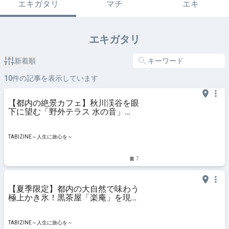
エキガタリ
マチ
エキ
エキガタリ
新着順
10
件の記事を表示しています
【都内の絶景カフェ】秋川渓谷を眼
下に望む「野外テラス 水の音」
が“穴場スポット”として話題に｜お
すすめ涼メニューも | TABIZINE～人
生に旅心を～
TABIZINE～人生に旅心を～
7
【夏季限定】都内の大自然で味わう
極上かき氷！黒茶屋「楽庵」を現地
ルポ｜東京都あきる野市 | TABIZINE
～人生に旅心を～
TABIZINE～人生に旅心を～