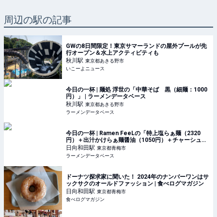
周辺の駅の記事
GWの8日間限定！東京サマーランドの屋外プールが先
行オープン＆水上アクティビティも
秋川
駅
東京都あきる野市
いこーよニュース
今日の一杯 | 麺処 浮世の「中華そば 黒（細麺：1000
円）」 | ラーメンデータベース
秋川
駅
東京都あきる野市
ラーメンデータベース
今日の一杯 | Ramen FeeLの「特上塩らぁ麺（2320
円）＋出汁かけらぁ麺醤油（1050円）＋チャーシュー
皿（1100円）」 | ラーメンデータベース
日向和田
駅
東京都青梅市
ラーメンデータベース
ドーナツ探求家に聞いた！ 2024年のナンバーワンはサ
ックサクのオールドファッション | 食べログマガジン
日向和田
駅
東京都青梅市
食べログマガジン