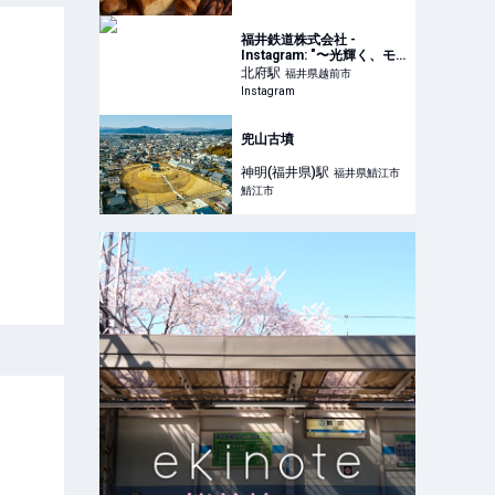
福井鉄道株式会社 -
Instagram: "〜光輝く、モ
ハ203〜 福井鉄道北府駅鉄
北府
駅
福井県越前市
道ミュージアムのモハ203
Instagram
は夜のイベントにて内部開
放がされる時は、前照灯等
が点灯してカッコいいので
兜山古墳
す😊 #福
神明(福井県)
駅
福井県鯖江市
鯖江市