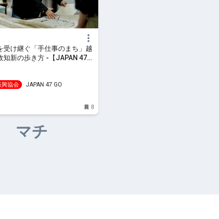
を受け継ぐ「手仕事のまち」越
知新の歩き方 -【JAPAN 47
振興協会
JAPAN 47 GO
8
マチ