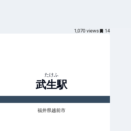
1,070
views
14
たけふ
武生
駅
福井県越前市