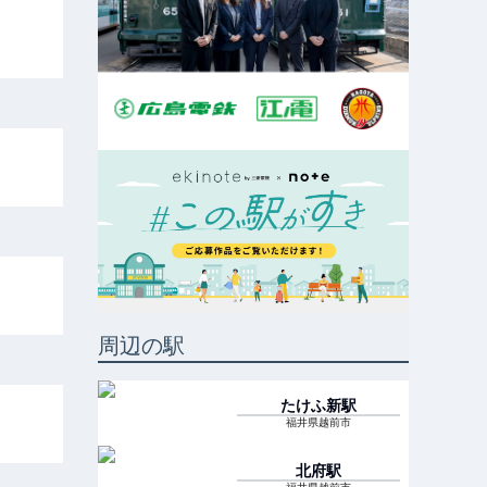
周辺の駅
たけふ新
駅
福井県越前市
北府
駅