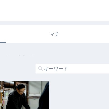
マチ
エキガタリ