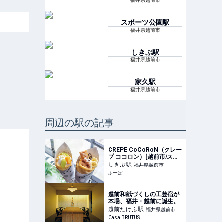
福井県越前市
スポーツ公園
駅
福井県越前市
しきぶ
駅
福井県越前市
家久
駅
福井県越前市
周辺の駅の記事
CREPE CoCoRoN（クレー
プ ココロン）[越前市/スイ
ーツ]
しきぶ
駅
福井県越前市
ふーぽ
越前和紙づくしの工芸宿が
本場、福井・越前に誕生。
越前たけふ
駅
福井県越前市
Casa BRUTUS