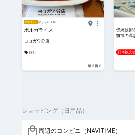
駅から484 m
エキメシ！
ボルガライス
伝統技術
前市の温故
ヨコガワ分店
GO】
日本観光
旅行
6
0
ショッピング（日用品）
周辺のコンビニ（NAVITIME）