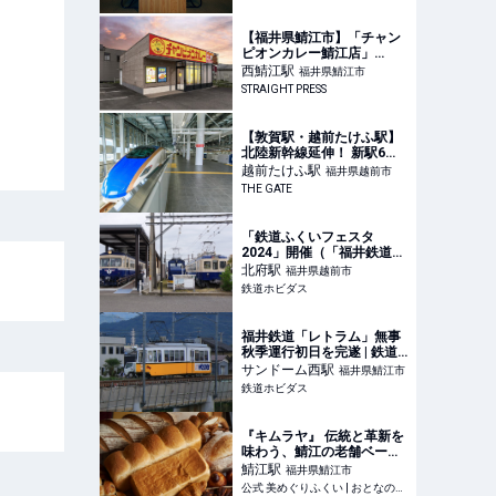
【福井県鯖江市】「チャン
ピオンカレー鯖江店」
10/16オープン！プレゼン
西鯖江
駅
福井県鯖江市
ト企画や一口カレー配布も
STRAIGHT PRESS
実施
【敦賀駅・越前たけふ駅】
北陸新幹線延伸！ 新駅6つ
の構内＆周辺スポット＋観
越前たけふ
駅
福井県越前市
光地① | THE GATE
THE GATE
「鉄道ふくいフェスタ
2024」開催（「福井鉄道
with ふくぶせんフェスタin
北府
駅
福井県越前市
北府駅」編） | 鉄道ホビダ
鉄道ホビダス
ス
福井鉄道「レトラム」無事
秋季運行初日を完遂 | 鉄道
ホビダス
サンドーム西
駅
福井県鯖江市
鉄道ホビダス
『キムラヤ』 伝統と革新を
味わう、鯖江の老舗ベーカ
リー | 公式 美めぐりふくい
鯖江
駅
福井県鯖江市
公式 美めぐりふくい | おとなのご褒美旅