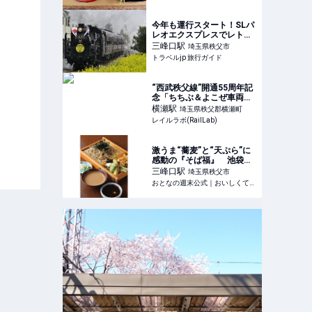
ューム・コシの3拍子揃っ
てこの価格!?
今年も運行スタート！SLパ
レオエクスプレスでレトロ
な鉄道旅へ | 埼玉県 | トラベ
三峰口
駅
埼玉県秩父市
ルjp 旅行ガイド
トラベルjp 旅行ガイド
“西武秩父線”開通55周年記
念「ちちぶ＆よこぜ車両基
地フェスタ2024」 2会場で
横瀬
駅
埼玉県秩父郡横瀬町
開催 10月12日 | レイルラボ
レイルラボ(RailLab)
ニュース
激うま“蕎麦”と“天ぷら”に
感動の『そば福』 池袋か
ら約1時間20分「秩父の
三峰口
駅
埼玉県秩父市
奥」だが「行かなきゃ損」
おとなの週末公式｜おいしくて、ためになる食のニュースサイト
だ!! - おとなの週末公式｜お
いしくて、ためになる食の
ニュースサイト