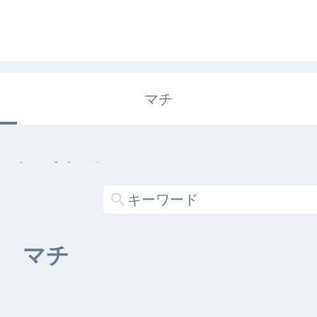
マチ
エキガタリ
する記事がありません
マチ