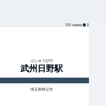
153
views
0
ぶしゅうひの
武州日野
駅
埼玉県秩父市