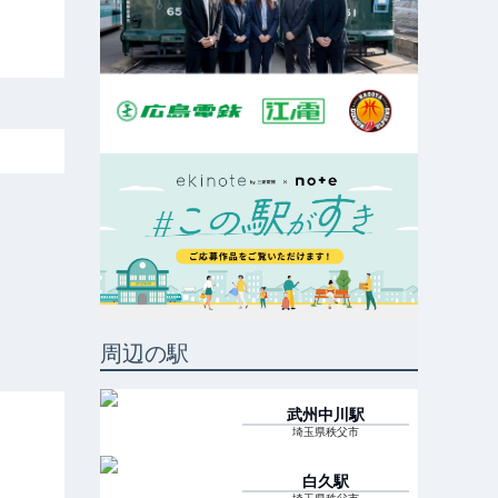
周辺の駅
武州中川
駅
埼玉県秩父市
白久
駅