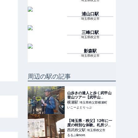
埼玉県秩父市
浦山口
駅
埼玉県秩父市
三峰口
駅
埼玉県秩父市
影森
駅
埼玉県秩父市
周辺の駅の記事
山歩きの達人と歩く武甲山
登山ツアー【武甲山
1304ⅿ】 | 山歩きの達人と
横瀬
駅
埼玉県秩父郡横瀬町
歩く武甲山登山（1304ｍ）
いこーよとりっぷ
ツアー 登山を安全に楽しむ
ための心得や魅力を達人が
ご紹介！ | 埼玉県秩父郡横
【埼玉県・秩父】12年に一
瀬町 | いこーよとりっぷ
度の特別な体験。札所ジャ
ーナルと巡る、江戸の女子
西武秩父
駅
埼玉県秩父市
旅を味わうひととき
るるぶ&more.