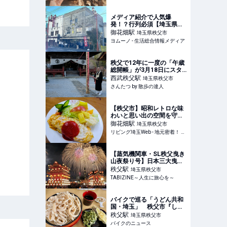
【mini_minorの旅ノートレ
ッスンvol.10】｜るるぶ
&more.
メディア紹介で人気爆
発！？行列必須【埼玉県秩
父市のご当地食堂】濱津隆
御花畑
駅
埼玉県秩父市
之さんも食べた名物は"初め
ヨムーノ - 生活総合情報メディア
て食べるのに懐かしい"味わ
い！？ | ヨムーノ
秩父で12年に一度の「午歳
総開帳」が3月18日にスタ
ート！ 秘仏公開にアルフィ
西武秩父
駅
埼玉県秩父市
ー歌朱印など盛りだくさ
さんたつ by 散歩の達人
ん！｜さんたつ by 散歩の
達人
【秩父市】昭和レトロな味
わいと思い出の空間を守り
たい！創業100年「パリー
御花畑
駅
埼玉県秩父市
食堂」
リビング埼玉Web - 地元密着！ 大宮、浦和、川口ほか埼玉のグルメ、イベント、お出かけ、習い事情報
【蒸気機関車・SL秩父曳き
山夜祭り号】日本三大曳山
祭のひとつ「秩父夜祭」に
秩父
駅
埼玉県秩父市
合わせて特別運行！ |
TABIZINE～人生に旅心を～
TABIZINE～人生に旅心を
～
バイクで巡る「うどん共和
国・埼玉」 秩父市『しま
や』は地元民に愛される
秩父
駅
埼玉県秩父市
超・ローカル店!! 味・ボリ
バイクのニュース