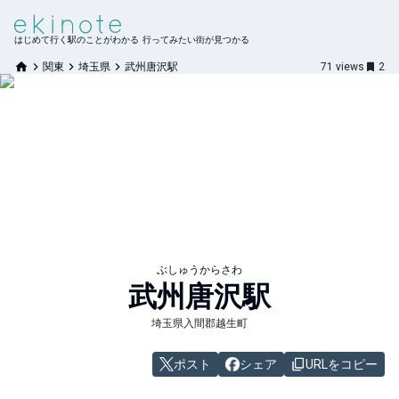
はじめて行く駅のことがわかる 行ってみたい街が見つかる
関東
埼玉県
武州唐沢駅
71
views
2
ぶしゅうからさわ
武州唐沢
駅
埼玉県入間郡越生町
ポスト
シェア
URLをコピー