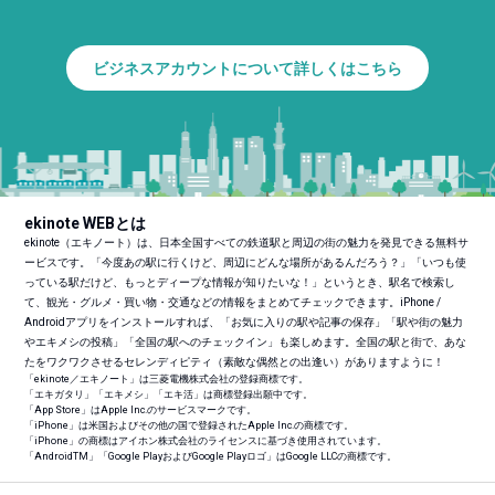
ビジネスアカウントについて詳しくはこちら
ekinote WEBとは
ekinote（エキノート）は、日本全国すべての鉄道駅と周辺の街の魅力を発見できる無料サ
ービスです。「今度あの駅に行くけど、周辺にどんな場所があるんだろう？」「いつも使
っている駅だけど、もっとディープな情報が知りたいな！」というとき、駅名で検索し
て、観光・グルメ・買い物・交通などの情報をまとめてチェックできます。iPhone /
Androidアプリをインストールすれば、「お気に入りの駅や記事の保存」「駅や街の魅力
やエキメシの投稿」「全国の駅へのチェックイン」も楽しめます。全国の駅と街で、あな
たをワクワクさせるセレンディピティ（素敵な偶然との出逢い）がありますように！
「ekinote／エキノート」は三菱電機株式会社の登録商標です。
「エキガタリ」「エキメシ」「エキ活」は商標登録出願中です。
「App Store」はApple Inc.のサービスマークです。
「iPhone」は米国およびその他の国で登録されたApple Inc.の商標です。
「iPhone」の商標はアイホン株式会社のライセンスに基づき使用されています。
「Android
TM
」「Google PlayおよびGoogle Playロゴ」はGoogle LLCの商標です。