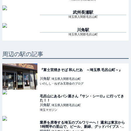
武州長瀬
駅
埼玉県入間郡毛呂山町
川角
駅
埼玉県入間郡毛呂山町
周辺の駅の記事
『富士宮焼きそば 和んだあ ～埼玉県 毛呂山町～』
川角
駅
埼玉県入間郡毛呂山町
いのしし・ねずみ互助会のブログ
毛呂山にあるパン屋さん『サン・シーロ』に行ってき
た！！
川角
駅
埼玉県入間郡毛呂山町
埼玉マガジン
業界を席巻する埼玉のブルワリーへ！ 週末は東京から
1時間半の里山で、ビール、新緑、グッドバイブス -
OZmall