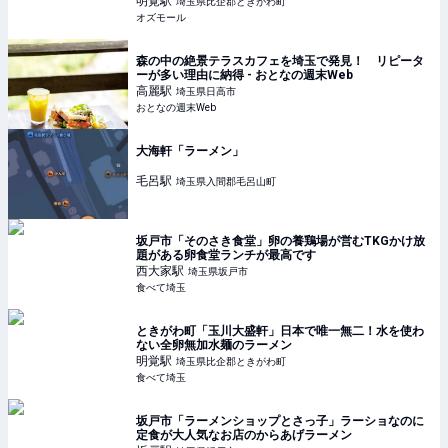
明覚
駅
埼玉県比企郡ときがわ町
オズモール
森の中の絶景テラスカフェを埼玉で発見！ リピータ
ーが多い理由に納得 - おとなの週末Web
高麗
駅
埼玉県日高市
おとなの週末Web
大海軒「ラーメン」
毛呂
駅
埼玉県入間郡毛呂山町
坂戸市「そのさき食堂」卵の養鶏場が営むTKGかけ放
題がある卵食堂ランチが最高です
西大家
駅
埼玉県坂戸市
食べて埼玉
ときがわ町「玉川大盛軒」日本で唯一無二！水を使わ
ない全卵無加水麺のラーメン
明覚
駅
埼玉県比企郡ときがわ町
食べて埼玉
坂戸市「ラーメンショップとさっ子」ラーショなのに
定食が大人気なお店のからあげラーメン