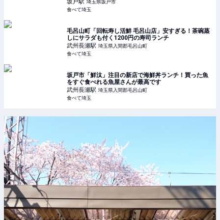
坂戸
駅
埼玉県坂戸市
食べて埼玉
毛呂山町「回転寿し活鮮 毛呂山店」安すぎる！茶碗蒸
しにサラダも付く1200円の寿司ランチ
武州長瀬
駅
埼玉県入間郡毛呂山町
食べて埼玉
坂戸市「鮮汰」注目の新店で海鮮丼ランチ！買った魚
をすぐ食べれる魚屋さんが最高です
武州長瀬
駅
埼玉県入間郡毛呂山町
食べて埼玉