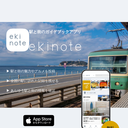
駅と街のガイドブックアプリ
▶ 駅と街の魅力やグルメを投稿
▶ 全国の駅に訪れた記録を残せる
▶ あらゆる駅と街の情報を確認