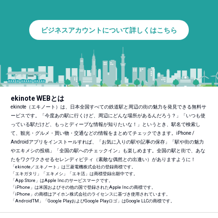
ビジネスアカウントについて詳しくはこちら
ekinote WEBとは
ekinote（エキノート）は、日本全国すべての鉄道駅と周辺の街の魅力を発見できる無料サ
ービスです。「今度あの駅に行くけど、周辺にどんな場所があるんだろう？」「いつも使
っている駅だけど、もっとディープな情報が知りたいな！」というとき、駅名で検索し
て、観光・グルメ・買い物・交通などの情報をまとめてチェックできます。iPhone /
Androidアプリをインストールすれば、「お気に入りの駅や記事の保存」「駅や街の魅力
やエキメシの投稿」「全国の駅へのチェックイン」も楽しめます。全国の駅と街で、あな
たをワクワクさせるセレンディピティ（素敵な偶然との出逢い）がありますように！
「ekinote／エキノート」は三菱電機株式会社の登録商標です。
「エキガタリ」「エキメシ」「エキ活」は商標登録出願中です。
「App Store」はApple Inc.のサービスマークです。
「iPhone」は米国およびその他の国で登録されたApple Inc.の商標です。
「iPhone」の商標はアイホン株式会社のライセンスに基づき使用されています。
「Android
TM
」「Google PlayおよびGoogle Playロゴ」はGoogle LLCの商標です。