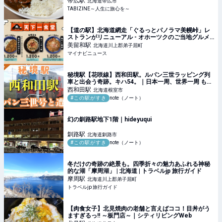
帯広
駅
北海道帯広市
TABIZINE～人生に旅心を～
【道の駅】北海道網走「ぐるっとパノラマ美幌峠」レ
ストランがリニューアル - オホーツクのご当地グルメ
を提供
美留和
駅
北海道川上郡弟子屈町
マイナビニュース
秘境駅【花咲線】西和田駅。ルパン三世ラッピング列
車と出会う奇跡。キハ54。｜日本一周、世界一周 もふ
P
西和田
駅
北海道根室市
#この駅がすき
note（ノート）
幻の釧路駅地下1階｜hideyuqui
釧路
駅
北海道釧路市
#この駅がすき
note（ノート）
冬だけの奇跡の絶景も。四季折々の魅力あふれる神秘
的な湖「摩周湖」 | 北海道 | トラベルjp 旅行ガイド
摩周
駅
北海道川上郡弟子屈町
トラベルjp 旅行ガイド
【肉食女子】北見焼肉の老舗と言えばココ！目丼がう
ますぎるっ!! ～板門店～｜シティリビングWeb