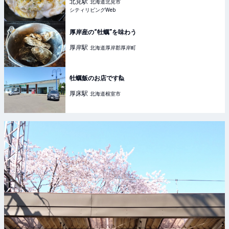
北見
駅
北海道北見市
シティリビングWeb
厚岸産の“牡蠣”を味わう
厚岸
駅
北海道厚岸郡厚岸町
牡蠣飯のお店です🙋
厚床
駅
北海道根室市