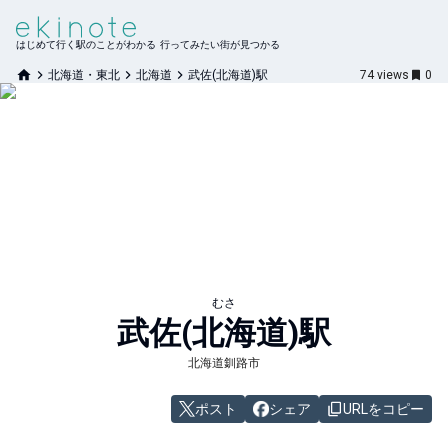
はじめて行く駅のことがわかる 行ってみたい街が見つかる
北海道・東北
北海道
武佐(北海道)駅
74
views
0
むさ
武佐(北海道)
駅
北海道釧路市
ポスト
シェア
URLをコピー