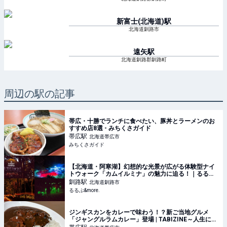
新富士(北海道)
駅
北海道釧路市
遠矢
駅
北海道釧路郡釧路町
周辺の駅の記事
帯広・十勝でランチに食べたい、豚丼とラーメンのお
すすめ店8選 - みちくさガイド
帯広
駅
北海道帯広市
みちくさガイド
【北海道・阿寒湖】幻想的な光景が広がる体験型ナイ
トウォーク「カムイルミナ」の魅力に迫る！｜るるぶ
&more.
釧路
駅
北海道釧路市
るるぶ&more.
ジンギスカンをカレーで味わう！？新ご当地グルメ
「ジャングルラムカレー」登場 | TABIZINE～人生に旅
心を～