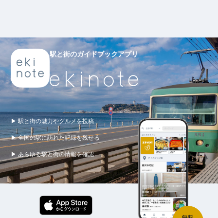
駅と街のガイドブックアプリ
▶ 駅と街の魅力やグルメを投稿
▶ 全国の駅に訪れた記録を残せる
▶ あらゆる駅と街の情報を確認