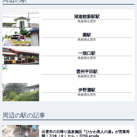
湖遊館新駅
駅
島根県出雲市
園
駅
島根県出雲市
一畑口
駅
島根県出雲市
雲州平田
駅
島根県出雲市
伊野灘
駅
島根県出雲市
周辺の駅の記事
出雲市の日帰り温泉施設『ひかわ美人の湯』が営業再
開！7/28（火）から – 日刊Lazuda