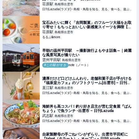
荘原
駅
島根県出雲市
日刊Lazuda(ラズダ) - 島根・鳥取を知る、見る、食べる、遊ぶ、暮らすWebマガジン
宝石みたいに輝く「吉岡製菓」のフルーツ大福をお取
り寄せ！もちっとおいしい新感覚スイーツを満喫【ご
褒美の新定番】｜るるぶ&more.
荘原
駅
島根県出雲市
るるぶ&more.
早朝の温州平田駅 ～撮影旅行よもやま話集～｜綺麗
な風景写真が撮りたい
雲州平田
駅
島根県出雲市
#この駅がすき
note（ノート）
濃厚だけど口どけふんわり。老舗和菓子店が手がける
『福泉堂カフェ』のソフトクリーム[出雲市] – 日刊
Lazuda
直江
駅
島根県出雲市
日刊Lazuda(ラズダ) - 島根・鳥取を知る、見る、食べる、遊ぶ、暮らすWebマガジン
海鮮丼も高コスパ！釣り好き店主が営む定食屋『ばん
ちょう』で魚ランチ -出雲市 – 日刊Lazuda
武志
駅
島根県出雲市
日刊Lazuda(ラズダ) - 島根・鳥取を知る、見る、食べる、遊ぶ、暮らすWebマガジン
自家製酵母の手ごねパンがずらり。出雲市平田町に
『talaat（タラート）』オープン – 日刊Lazuda