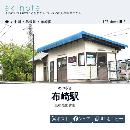
はじめて行く駅のことがわかる 行ってみたい街が見つかる
中国
島根県
布崎駅
127
views
2
ぬのざき
布崎
駅
島根県出雲市
ポスト
シェア
URLをコピー