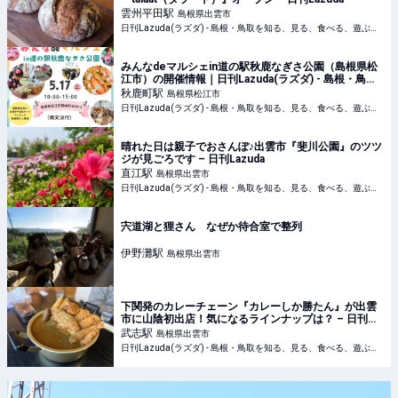
雲州平田
駅
島根県出雲市
日刊Lazuda(ラズダ) - 島根・鳥取を知る、見る、食べる、遊ぶ、暮らすWebマガジン
みんなdeマルシェin道の駅秋鹿なぎさ公園（島根県松
江市）の開催情報｜日刊Lazuda(ラズダ) - 島根・鳥取
を知る、見る、食べる、遊ぶ、暮らすWebマガジン
秋鹿町
駅
島根県松江市
日刊Lazuda(ラズダ) - 島根・鳥取を知る、見る、食べる、遊ぶ、暮らすWebマガジン
晴れた日は親子でおさんぽ♪出雲市『斐川公園』のツツ
ジが見ごろです – 日刊Lazuda
直江
駅
島根県出雲市
日刊Lazuda(ラズダ) - 島根・鳥取を知る、見る、食べる、遊ぶ、暮らすWebマガジン
宍道湖と狸さん なぜか待合室で整列
伊野灘
駅
島根県出雲市
下関発のカレーチェーン『カレーしか勝たん』が出雲
市に山陰初出店！気になるラインナップは？ – 日刊
Lazuda
武志
駅
島根県出雲市
日刊Lazuda(ラズダ) - 島根・鳥取を知る、見る、食べる、遊ぶ、暮らすWebマガジン