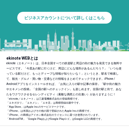
ビジネスアカウントについて詳しくはこちら
ekinote WEBとは
ekinote（エキノート）は、日本全国すべての鉄道駅と周辺の街の魅力を発見できる無料サ
ービスです。「今度あの駅に行くけど、周辺にどんな場所があるんだろう？」「いつも使
っている駅だけど、もっとディープな情報が知りたいな！」というとき、駅名で検索し
て、観光・グルメ・買い物・交通などの情報をまとめてチェックできます。iPhone /
Androidアプリをインストールすれば、「お気に入りの駅や記事の保存」「駅や街の魅力
やエキメシの投稿」「全国の駅へのチェックイン」も楽しめます。全国の駅と街で、あな
たをワクワクさせるセレンディピティ（素敵な偶然との出逢い）がありますように！
「ekinote／エキノート」は三菱電機株式会社の登録商標です。
「エキガタリ」「エキメシ」「エキ活」は商標登録出願中です。
「App Store」はApple Inc.のサービスマークです。
「iPhone」は米国およびその他の国で登録されたApple Inc.の商標です。
「iPhone」の商標はアイホン株式会社のライセンスに基づき使用されています。
「Android
TM
」「Google PlayおよびGoogle Playロゴ」はGoogle LLCの商標です。