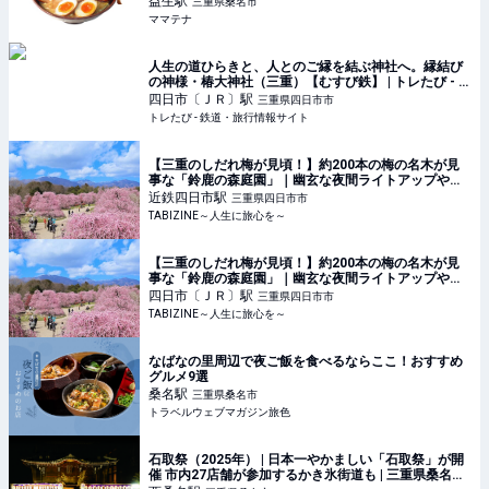
益生
駅
三重県桑名市
ママテナ
人生の道ひらきと、人とのご縁を結ぶ神社へ。縁結び
の神様・椿大神社（三重）【むすび鉄】 | トレたび - 鉄
道・旅行情報サイト
四日市〔ＪＲ〕
駅
三重県四日市市
トレたび - 鉄道・旅行情報サイト
【三重のしだれ梅が見頃！】約200本の梅の名木が見
事な「鈴鹿の森庭園」｜幽玄な夜間ライトアップや幻
想的なミストも | TABIZINE～人生に旅心を～
近鉄四日市
駅
三重県四日市市
TABIZINE～人生に旅心を～
【三重のしだれ梅が見頃！】約200本の梅の名木が見
事な「鈴鹿の森庭園」｜幽玄な夜間ライトアップや幻
想的なミストも | TABIZINE～人生に旅心を～
四日市〔ＪＲ〕
駅
三重県四日市市
TABIZINE～人生に旅心を～
なばなの里周辺で夜ご飯を食べるならここ！おすすめ
グルメ9選
桑名
駅
三重県桑名市
トラベルウェブマガジン旅色
石取祭（2025年） | 日本一やかましい「石取祭」が開
催 市内27店舗が参加するかき氷街道も | 三重県桑名市 |