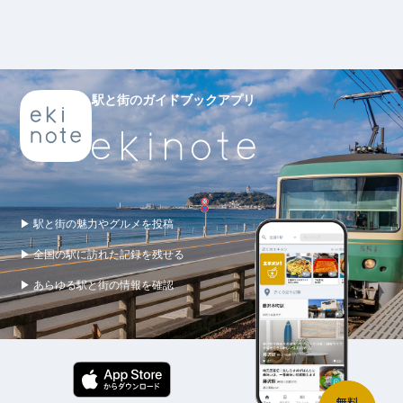
駅と街のガイドブックアプリ
▶ 駅と街の魅力やグルメを投稿
▶ 全国の駅に訪れた記録を残せる
▶ あらゆる駅と街の情報を確認