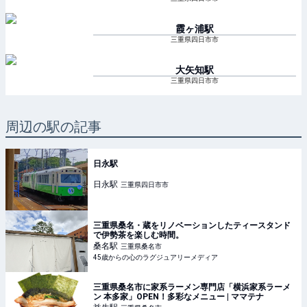
霞ヶ浦
駅
三重県四日市市
大矢知
駅
三重県四日市市
周辺の駅の記事
日永駅
日永
駅
三重県四日市市
三重県桑名・蔵をリノベーションしたティースタンド
で伊勢茶を楽しむ時間。
桑名
駅
三重県桑名市
45歳からの心のラグジュアリーメディア
三重県桑名市に家系ラーメン専門店「横浜家系ラーメ
ン 本多家」OPEN！多彩なメニュー | ママテナ