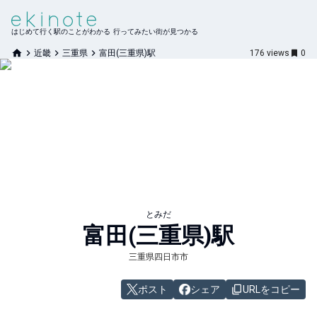
はじめて行く駅のことがわかる 行ってみたい街が見つかる
近畿
三重県
富田(三重県)駅
176
views
0
とみだ
富田(三重県)
駅
三重県四日市市
ポスト
シェア
URLをコピー