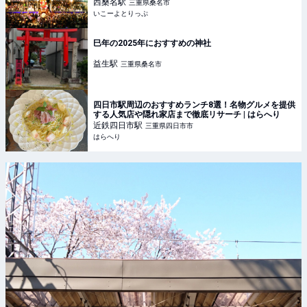
いこーよとりっぷ
西桑名
駅
三重県桑名市
いこーよとりっぷ
巳年の2025年におすすめの神社
益生
駅
三重県桑名市
四日市駅周辺のおすすめランチ8選！名物グルメを提供
する人気店や隠れ家店まで徹底リサーチ | はらへり
近鉄四日市
駅
三重県四日市市
はらへり