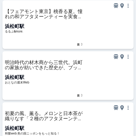
【フェアモント東京】桃香る夏。憧
れの和アフタヌーンティーを実食レ
ポ！ホテル開業1周年のスペシャル
浜松町駅
デザートも｜るるぶ&more.
るるぶ&more.
3
明治時代の材木商から三世代。浜町
の家族が紡いできた歴史が、ブック
カフェ『STUDY』になるまで
浜松町駅
おとなの週末Web
3
初夏の風、薫る。メロンと日本茶が
織りなす「２種のアフタヌーンティ
ー」と、宵闇に煌めく極上のひとと
浜松町駅
きを【フェアモント東京】 ｜ 和
樂web 美の国ニッポンをもっと知
和樂web 美の国ニッポンをもっと知る！