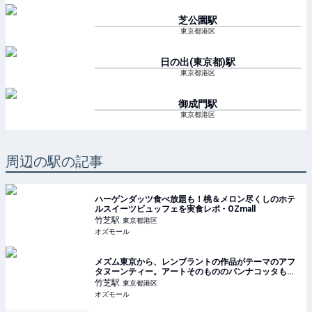
芝公園
駅
東京都港区
日の出(東京都)
駅
東京都港区
御成門
駅
東京都港区
周辺の駅の記事
ハーゲンダッツ食べ放題も！桃＆メロン尽くしのホテ
ルスイーツビュッフェを実食レポ - OZmall
竹芝
駅
東京都港区
オズモール
メズム東京から、レンブラントの作品がテーマのアフ
タヌーンティー。アートそのもののパンナコッタも！ -
OZmall
竹芝
駅
東京都港区
オズモール