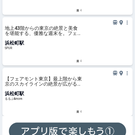
る！
4
地上43階からの東京の絶景と美食
を堪能する、優雅な週末を。フェア
モント東京にて「フェアモント サ
浜松町駅
ンデーブランチ」がスタート - ライ
フスタイルニュース | SPUR
SPUR
4
【フェアモント東京】最上階から東
京のスカイラインの絶景が広がる！
優雅な「サンデーブランチ」が登場
浜松町駅
｜るるぶ&more.
るるぶ&more.
4