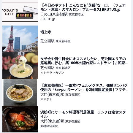
【今日のギフト】こんなにも“芳醇”な一口。〈フェア
モント東京〉のマカロン | ブルータス| BRUTUS.jp
日の出(東京都)
駅
東京都港区
BRUTUS.jp
増上寺
芝公園
駅
東京都港区
女子会や誕生日会にオススメしたい、芝公園エリアの
路地裏に佇む、築100年の隠れ家レストラン【古民家
商店 SPAJIO】｜東京 │ ヒトサラマガジン
芝公園
駅
東京都港区
ヒトサラマガジン
【東京都港区】一風堂×フェルメクテス。発酵タンパク
使用の「kin-punラーメン」を2日間限定提供 | ママテ
ナ
大門(東京都)
駅
東京都港区
ママテナ
浜松町にサーモン料理専門居酒屋 ランチは定食スタ
イル
大門(東京都)
駅
東京都港区
新橋経済新聞