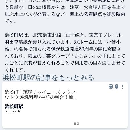
す。また、竹芝ふ頭からは、伊豆諸島や小笠原諸島に向か
う客船が、日の出桟橋からは、浅草、お台場方面を海上で
結ぶ水上バスが発着するなど、海上の発着拠点も徒歩圏内
です。

浜松町駅は、JR京浜東北線・山手線と、東京モノレール
羽田空港線が乗り入れています。駅ホームには「小便小
僧」の名称で知られる像が鉄道開通80周年の際に寄贈さ
れており、港区の手芸グループ「あじさい」の手によって
月ごとに衣装が替えられることで利用者の目を楽しませて
くれます。
浜松町
駅の記事をもっとみる
浜松町｜琉球チャイニーズ フウフ
ウトウ 沖縄料理×中華の融合！新感
覚のオリエンタル酒場をレポート |
浜松町駅
non-no web
non-no web
2