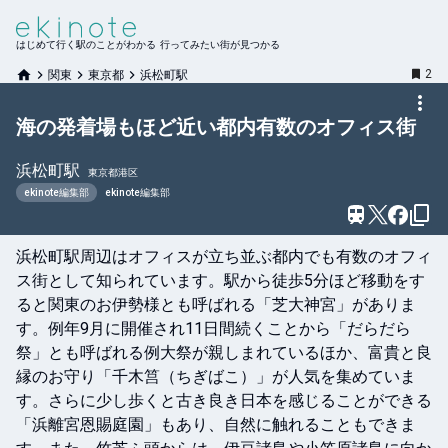
はじめて行く駅のことがわかる 行ってみたい街が見つかる
2
関東
東京都
浜松町駅
海の発着場もほど近い都内有数のオフィス街
浜松町
駅
東京都港区
ekinote編集部
ekinote編集部
浜松町駅周辺はオフィスが立ち並ぶ都内でも有数のオフィ
ス街として知られています。駅から徒歩5分ほど移動をす
ると関東のお伊勢様とも呼ばれる「芝大神宮」がありま
す。例年9月に開催され11日間続くことから「だらだら
祭」とも呼ばれる例大祭が親しまれているほか、富貴と良
縁のお守り「千木筥（ちぎばこ）」が人気を集めていま
す。さらに少し歩くと古き良き日本を感じることができる
「浜離宮恩賜庭園」もあり、自然に触れることもできま