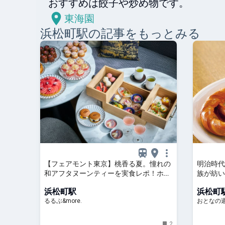
おすすめは餃子や炒め物です。
東海園
浜松町
駅の記事をもっとみる
【フェアモント東京】桃香る夏。憧れの
明治時代
和アフタヌーンティーを実食レポ！ホテ
族が紡い
ル開業1周年のスペシャルデザートも｜
『STU
浜松町駅
浜松町
るるぶ&more.
るるぶ&more.
おとなの週
2