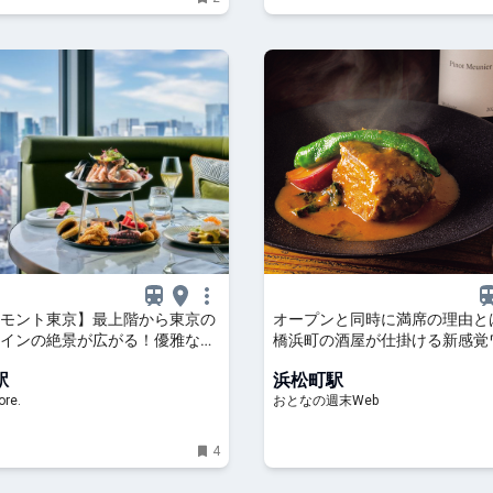
モント東京】最上階から東京の
オープンと同時に満席の理由と
インの絶景が広がる！優雅な
橋浜町の酒屋が仕掛ける新感覚
ーブランチ」が登場｜るるぶ
場
駅
浜松町駅
re.
おとなの週末Web
4