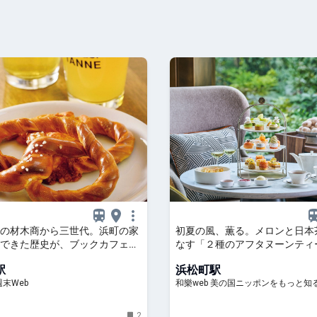
の材木商から三世代。浜町の家
初夏の風、薫る。メロンと日本
できた歴史が、ブックカフェ
なす「２種のアフタヌーンティ
DY』になるまで
宵闇に煌めく極上のひとときを
駅
浜松町駅
モント東京】 ｜ 和樂web 
末Web
和樂web 美の国ニッポンをもっと知
ポンをもっと知る！
2