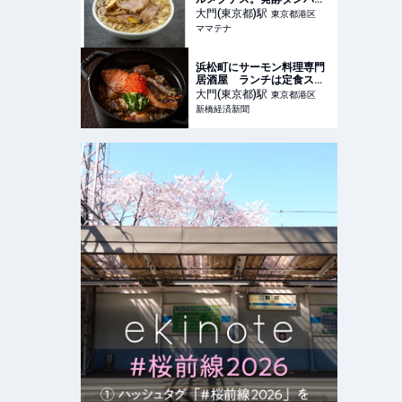
使用の「kin-punラーメ
大門(東京都)
駅
東京都港区
ン」を2日間限定提供 | ママ
ママテナ
テナ
浜松町にサーモン料理専門
居酒屋 ランチは定食スタ
イル
大門(東京都)
駅
東京都港区
新橋経済新聞