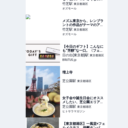
テルスイーツビュッフェを
竹芝
駅
東京都港区
実食レポ - OZmall
オズモール
メズム東京から、レンブラ
ントの作品がテーマのアフ
タヌーンティー。アートそ
竹芝
駅
東京都港区
のもののパンナコッタも！
オズモール
- OZmall
【今日のギフト】こんなに
も“芳醇”な一口。〈フェア
モント東京〉のマカロン |
日の出(東京都)
駅
東京都港区
ブルータス| BRUTUS.jp
BRUTUS.jp
増上寺
芝公園
駅
東京都港区
女子会や誕生日会にオスス
メしたい、芝公園エリアの
路地裏に佇む、築100年の
芝公園
駅
東京都港区
隠れ家レストラン【古民家
ヒトサラマガジン
商店 SPAJIO】｜東京
│ ヒトサラマガジン
【東京都港区】一風堂×フェ
ルメクテス。発酵タンパク