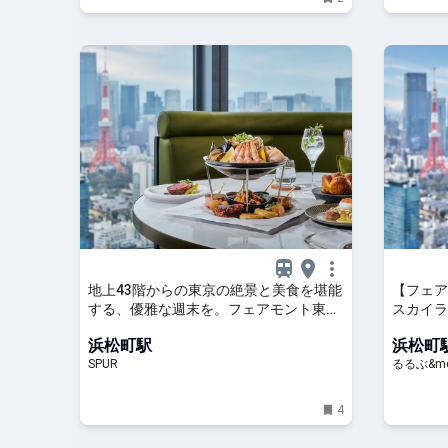
地上43階からの東京の絶景と美食を堪能
【フェア
する、優雅な週末を。フェアモント東京
スカイラ
にて「フェアモント サンデーブランチ」
「サンデ
浜松町駅
浜松町
がスタート - ライフスタイルニュース |
&more.
SPUR
るるぶ&mo
SPUR
4