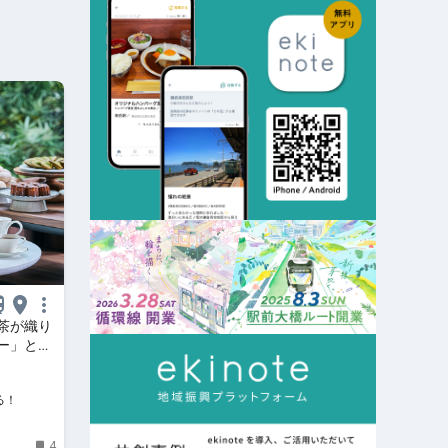
茶が織り
ー」と、
【フェア
美の国ニッ
る！
4