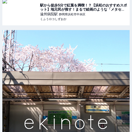
駅から徒歩5分で紅葉を満喫！？【浜松のおすすめスポ
ット】地元民が推す！まるで絵画のような「メタセコ
イア並木」 | くふうロコしずおか
遠州病院
駅
静岡県浜松市中央区
くふうロコしずおか