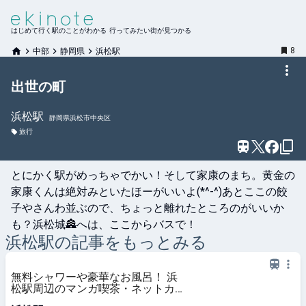
はじめて行く駅のことがわかる 行ってみたい街が見つかる
8
中部
静岡県
浜松駅
出世の町
浜松
駅
静岡県浜松市中央区
旅行
とにかく駅がめっちゃでかい！そして家康のまち。黄金の
家康くんは絶対みといたほーがいいよ(*^-^)あとここの餃
子やさんわ並ぶので、ちょっと離れたところのがいいか
も？浜松城🏯へは、ここからバスで！
浜松
駅の記事をもっとみる
無料シャワーや豪華なお風呂！ 浜
松駅周辺のマンガ喫茶・ネットカフ
ェ・スーパー銭湯4選