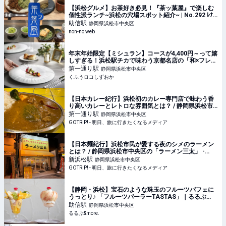
【浜松グルメ】お茶好き必見！『茶ッ葉屋』で楽しむ
個性派ランチ~浜松の穴場スポット紹介~ | No.292 ﾚﾅ |
大学生エディターズ | non-no web
助信
駅
静岡県浜松市中央区
non-no web
年末年始限定【ミシュラン】コースが4,400円～って嬉
しすぎる！浜松駅チカで味わう京都名店の「和×フレン
チ」急いで予約しなきゃ～♪ | くふうロコしずおか
第一通り
駅
静岡県浜松市中央区
くふうロコしずおか
【日本カレー紀行】浜松初のカレー専門店で味わう香
り高いカレーとレトロな雰囲気とは？ / 静岡県浜松市
中央区の「カレーハウス ブータン」 - GOTRIP!
第一通り
駅
静岡県浜松市中央区
GOTRIP! - 明日、旅に行きたくなるメディア
【日本麺紀行】浜松市民が愛する夜のシメのラーメン
とは？ / 静岡県浜松市中央区の「ラーメン三太」 -
GOTRIP!
新浜松
駅
静岡県浜松市中央区
GOTRIP! - 明日、旅に行きたくなるメディア
【静岡・浜松】宝石のような珠玉のフルーツパフェに
うっとり♪ 「フルーツパーラーTASTAS」｜るるぶ
&more.
助信
駅
静岡県浜松市中央区
るるぶ&more.