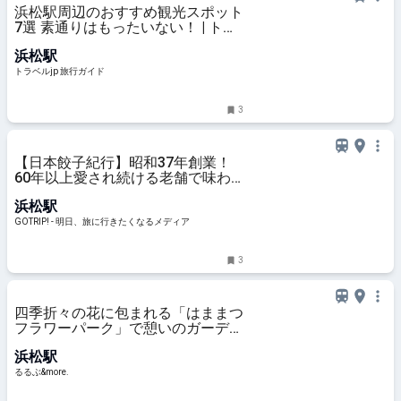
浜松駅周辺のおすすめ観光スポット
7選 素通りはもったいない！ | トラ
ベルjp 旅行ガイド
浜松駅
トラベルjp 旅行ガイド
3
【日本餃子紀行】昭和37年創業！
60年以上愛され続ける老舗で味わ
う浜松餃子とは？ / 静岡県浜松市・
浜松駅
JR浜松駅徒歩3分の「むつぎく」 -
GOTRIP!
GOTRIP! - 明日、旅に行きたくなるメディア
3
四季折々の花に包まれる「はままつ
フラワーパーク」で憩いのガーデン
タイム｜るるぶ&more.
浜松駅
るるぶ&more.