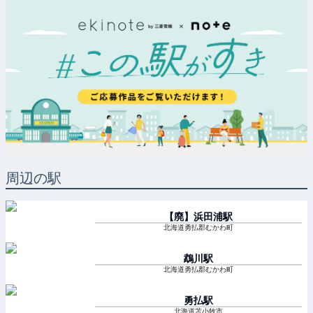
周辺の駅
【廃】浜田浦
駅
北海道勇払郡むかわ町
鵡川
駅
北海道勇払郡むかわ町
勇払
駅
北海道苫小牧市