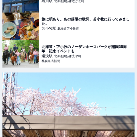
鵡川
駅
北海道勇払郡むかわ町
旅に唄あり。あの落陽の歌詞、苫小牧に行ってみまし
た。
苫小牧
駅
北海道苫小牧市
北海道・苫小牧のノーザンホースパークが開園35周
年 記念イベントも
遠浅
駅
北海道勇払郡安平町
札幌経済新聞