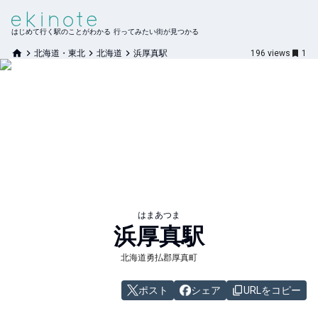
はじめて行く駅のことがわかる 行ってみたい街が見つかる
北海道・東北
北海道
浜厚真駅
196
views
1
はまあつま
浜厚真
駅
北海道勇払郡厚真町
ポスト
シェア
URLをコピー