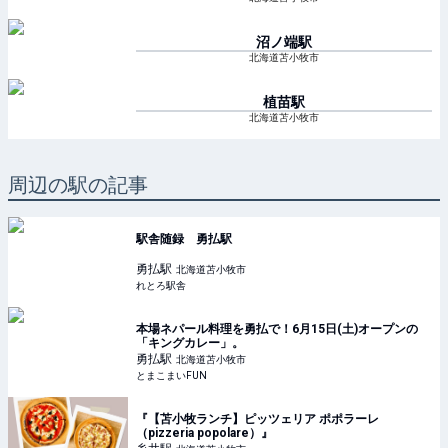
沼ノ端
駅
北海道苫小牧市
植苗
駅
北海道苫小牧市
周辺の駅の記事
駅舎随録 勇払駅
勇払
駅
北海道苫小牧市
れとろ駅舎
本場ネパール料理を勇払で！6月15日(土)オープンの
「キングカレー」。
勇払
駅
北海道苫小牧市
とまこまいFUN
『【苫小牧ランチ】ピッツェリア ポポラーレ
（pizzeria popolare）』