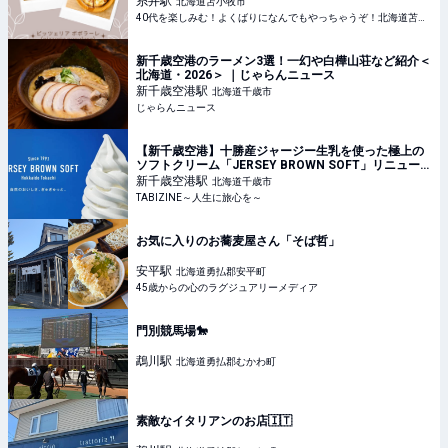
糸井
駅
北海道苫小牧市
40代を楽しみむ！よくばりになんでもやっちゃうぞ！北海道苫小牧
新千歳空港のラーメン3選！一幻や白樺山荘など紹介＜
北海道・2026＞ ｜じゃらんニュース
新千歳空港
駅
北海道千歳市
じゃらんニュース
【新千歳空港】十勝産ジャージー生乳を使った極上の
ソフトクリーム「JERSEY BROWN SOFT」リニューア
ルオープン | TABIZINE～人生に旅心を～
新千歳空港
駅
北海道千歳市
TABIZINE～人生に旅心を～
お気に入りのお蕎麦屋さん「そば哲」
安平
駅
北海道勇払郡安平町
45歳からの心のラグジュアリーメディア
門別競馬場🐎
鵡川
駅
北海道勇払郡むかわ町
素敵なイタリアンのお店🇮🇹