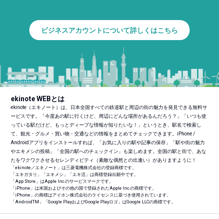
ビジネスアカウントについて詳しくはこちら
ekinote WEBとは
ekinote（エキノート）は、日本全国すべての鉄道駅と周辺の街の魅力を発見できる無料サ
ービスです。「今度あの駅に行くけど、周辺にどんな場所があるんだろう？」「いつも使
っている駅だけど、もっとディープな情報が知りたいな！」というとき、駅名で検索し
て、観光・グルメ・買い物・交通などの情報をまとめてチェックできます。iPhone /
Androidアプリをインストールすれば、「お気に入りの駅や記事の保存」「駅や街の魅力
やエキメシの投稿」「全国の駅へのチェックイン」も楽しめます。全国の駅と街で、あな
たをワクワクさせるセレンディピティ（素敵な偶然との出逢い）がありますように！
「ekinote／エキノート」は三菱電機株式会社の登録商標です。
「エキガタリ」「エキメシ」「エキ活」は商標登録出願中です。
「App Store」はApple Inc.のサービスマークです。
「iPhone」は米国およびその他の国で登録されたApple Inc.の商標です。
「iPhone」の商標はアイホン株式会社のライセンスに基づき使用されています。
「Android
TM
」「Google PlayおよびGoogle Playロゴ」はGoogle LLCの商標です。