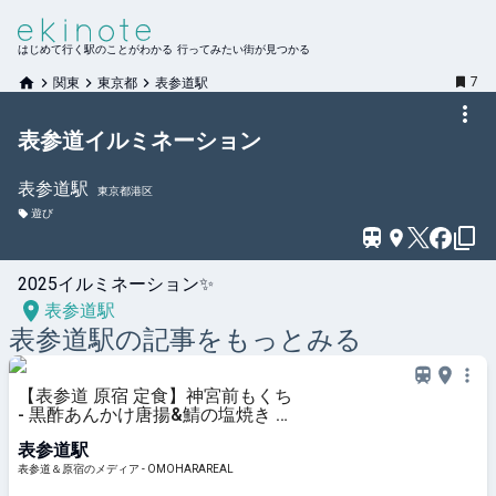
はじめて行く駅のことがわかる 行ってみたい街が見つかる
7
関東
東京都
表参道駅
表参道イルミネーション
表参道
駅
東京都港区
遊び
2025イルミネーション✨
表参道駅
表参道
駅の記事をもっとみる
【表参道 原宿 定食】神宮前もくち
- 黒酢あんかけ唐揚&鯖の塩焼き 定
食に舌鼓！ - 編集部のリアルランチ
表参道駅
を紹介！オモハランチタイムス
Vol.145｜表参道＆原宿のメディア
表参道＆原宿のメディア - OMOHARAREAL
- OMOHARAREAL