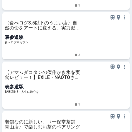
3
〈食べログ3.5以下のうまい店〉自
然の命をアートに変える。実力派の
若手シェフ2人が仕掛ける、和食×
表参道駅
イタリアンの新境地 | 食べログマガ
ジン
食べログマガジン
3
【アマムダコタンの傑作かき氷を実
食レビュー！】EXILE・NAOTOさん
とコラボした夏季限定“パン×かき
表参道駅
氷”の共演「AMAM DACOTAN
cafe&#038;bake」｜表参道 |
TABIZINE～人生に旅心を～
TABIZINE～人生に旅心を～
3
老舗なのに新しい。〈一保堂茶舖
青山店〉で楽しむお茶のペアリング