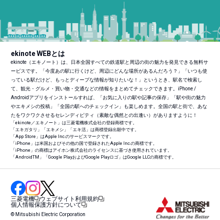
ekinote WEBとは
ekinote（エキノート）は、日本全国すべての鉄道駅と周辺の街の魅力を発見できる無料サ
ービスです。「今度あの駅に行くけど、周辺にどんな場所があるんだろう？」「いつも使
っている駅だけど、もっとディープな情報が知りたいな！」というとき、駅名で検索し
て、観光・グルメ・買い物・交通などの情報をまとめてチェックできます。iPhone /
Androidアプリをインストールすれば、「お気に入りの駅や記事の保存」「駅や街の魅力
やエキメシの投稿」「全国の駅へのチェックイン」も楽しめます。全国の駅と街で、あな
たをワクワクさせるセレンディピティ（素敵な偶然との出逢い）がありますように！
「ekinote／エキノート」は三菱電機株式会社の登録商標です。
「エキガタリ」「エキメシ」「エキ活」は商標登録出願中です。
「App Store」はApple Inc.のサービスマークです。
「iPhone」は米国およびその他の国で登録されたApple Inc.の商標です。
「iPhone」の商標はアイホン株式会社のライセンスに基づき使用されています。
「Android
TM
」「Google PlayおよびGoogle Playロゴ」はGoogle LLCの商標です。
三菱電機
ウェブサイト利用規約
個人情報保護方針について
© Mitsubishi Electric Corporation