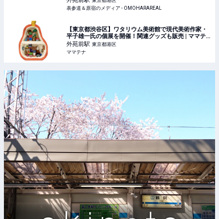
外苑前
駅
東京都港区
宿のメディア - OMOHARAREAL
表参道＆原宿のメディア - OMOHARAREAL
【東京都渋谷区】ワタリウム美術館で現代美術作家・
平子雄一氏の個展を開催！関連グッズも販売 | ママテ
ナ
外苑前
駅
東京都港区
ママテナ