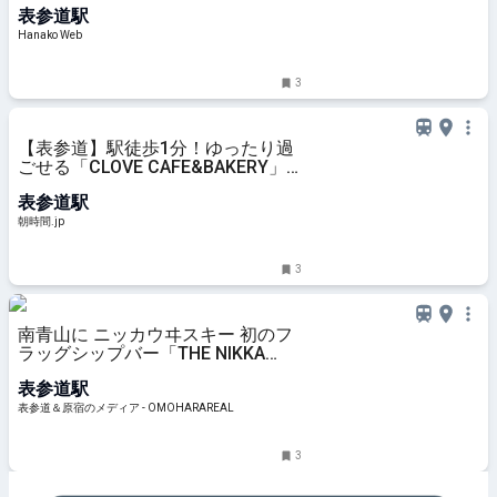
表参道駅
Hanako Web
3
【表参道】駅徒歩1分！ゆったり過
ごせる「CLOVE CAFE&BAKERY」
でモーニング - 朝時間.jp
表参道駅
朝時間.jp
3
南青山に ニッカウヰスキー 初のフ
ラッグシップバー「THE NIKKA
WHISKY TOKYO」がオープン "生き
表参道駅
るを愉しむ"、新しい一杯を｜表参
道＆原宿のメディア -
表参道＆原宿のメディア - OMOHARAREAL
OMOHARAREAL
3