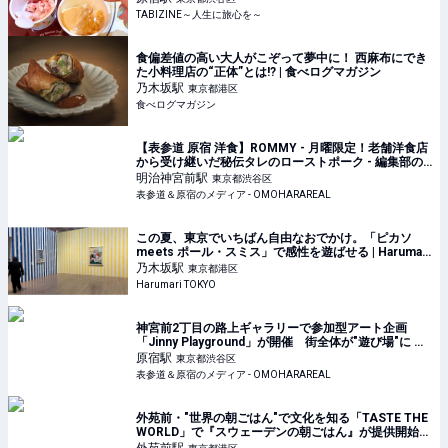
ト「Meet Your Häagen-Dazs」
TABIZINE～人生に旅心を～
食偏差値の高い大人がこぞって夢中に！ 西麻布にでき
た小料理店の“正体”とは!? | 食べログマガジン
乃木坂
駅
東京都港区
食べログマガジン
【表参道 原宿 洋食】ROMMY - 月曜限定！老舗洋食店
から受け継いだ秘伝タレのローストポーク - 編集部の
リアルランチを紹介！オモハランチタイムスVol.142｜
明治神宮前
駅
東京都渋谷区
表参道＆原宿のメディア - OMOHARAREAL
表参道＆原宿のメディア - OMOHARAREAL
この夏、東京でいちばん自由なおでかけ。「ピカソ
meets ポール・スミス」で感性を遊ばせる | Harumari
TOKYO
乃木坂
駅
東京都港区
Harumari TOKYO
神宮前2丁目の路上ギャラリーで参加型アート企画
「Jinny Playground」が開催 街全体が"遊び場"に 街
や路上を舞台にした”宝探しゲーム”も｜表参道＆原宿
原宿
駅
東京都渋谷区
のメディア - OMOHARAREAL
表参道＆原宿のメディア - OMOHARAREAL
外苑前・"世界の朝ごはん"で文化を知る「TASTE THE
WORLD」で『スウェーデンの朝ごはん』が提供開始
スウェーデンの夏の風物詩”ザリガニ”も｜表参道＆原