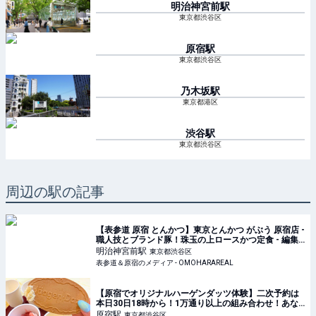
明治神宮前
駅
東京都渋谷区
原宿
駅
東京都渋谷区
乃木坂
駅
東京都港区
渋谷
駅
東京都渋谷区
周辺の駅の記事
【表参道 原宿 とんかつ】東京とんかつ がぶう 原宿店 -
職人技とブランド豚！珠玉の上ロースかつ定食 - 編集
部のリアルランチを紹介！オモハランチタイムス
明治神宮前
駅
東京都渋谷区
Vol.146｜表参道＆原宿のメディア - OMOHARAREAL
表参道＆原宿のメディア - OMOHARAREAL
【原宿でオリジナルハーゲンダッツ体験】二次予約は
本日30日18時から！1万通り以上の組み合わせ！あな
ただけのアイスクリームが作れるポップアップイベン
原宿
駅
東京都渋谷区