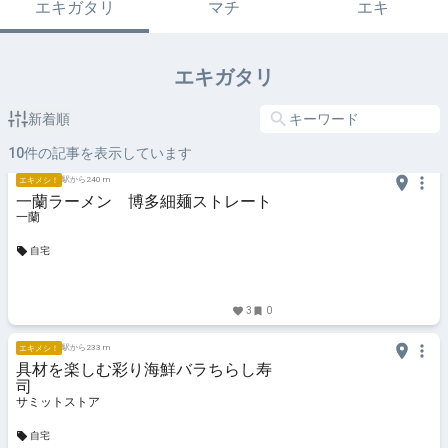
エキガタリ
マチ
エキ
エキガタリ
新着順
10
件の記事を表示しています
駅から240 m
エキメシ！
一蘭ラーメン 博多細麺ストレート
一蘭
自宅
3
0
駅から233 m
エキメシ！
具材を楽しむ彩り海鮮バラちらし寿
司
サミットストア
自宅