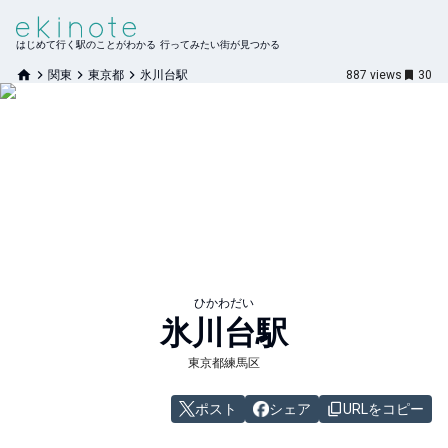
はじめて行く駅のことがわかる 行ってみたい街が見つかる
関東
東京都
氷川台駅
887
views
30
ひかわだい
氷川台
駅
東京都練馬区
ポスト
シェア
URLをコピー