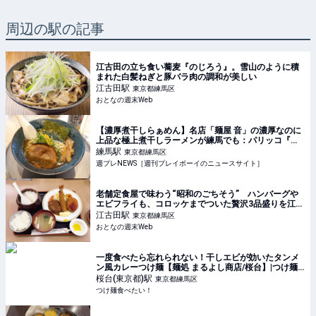
周辺の駅の記事
江古田の立ち食い蕎麦『のじろう』。雪山のように積
まれた白髪ねぎと豚バラ肉の調和が美しい
江古田
駅
東京都練馬区
おとなの週末Web
【濃厚煮干しらぁめん】名店「麺屋 音」の濃厚なのに
上品な極上煮干しラーメンが練馬でも：パリッコ『今
週のハマりめし』第237回
練馬
駅
東京都練馬区
週プレNEWS［週刊プレイボーイのニュースサイト］
老舗定食屋で味わう“昭和のごちそう” ハンバーグや
エビフライも、コロッケまでついた贅沢3品盛りを江古
田で発見
江古田
駅
東京都練馬区
おとなの週末Web
一度食べたら忘れられない！干しエビが効いたタンメ
ン風カレーつけ麺【麺処 まるよし商店/桜台】|つけ麺
食べたい！
桜台(東京都)
駅
東京都練馬区
つけ麺食べたい！