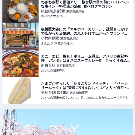
わざわざ行く価値アリ！ 桜台駅の目の前にハイレベル
な南インド料理店が誕生 | 食べログマガジン
桜台(東京都)
駅
東京都練馬区
食べログマガジン
板橋区大谷口の『マルホベーカリー』。疎開きっかけ
で広がった店舗網、のれん分けで広がったブランドの
味｜さんたつ by 散歩の達人
小竹向原
駅
東京都練馬区
さんたつ by 散歩の達人
カニ、エビ、鯛も！ボリューム満点、アメリカ南部料
理「ガンボ」はまさにスープカレー!? じっくり煮込
んだ濃厚なスープがうまい！ - おとなの週末Web
新桜台
駅
東京都練馬区
おとなの週末Web
たまごがぎっしり「たまごサンドイッチ」 『ベーカ
リームック』は“普通にやればおいしい”とリピ必至 -
おとなの週末公式｜おいしくて、ためになる食のニュ
平和台(東京都)
駅
東京都練馬区
ースサイト
おとなの週末公式｜おいしくて、ためになる食のニュースサイト