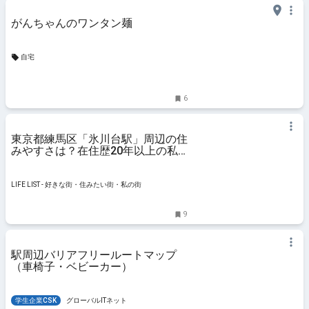
がんちゃんのワンタン麺
自宅
6
東京都練馬区「氷川台駅」周辺の住
みやすさは？在住歴20年以上の私
が魅力を紹介します - LIFE LIST - 好
きな街・住みたい街・私の街
LIFE LIST - 好きな街・住みたい街・私の街
9
駅周辺バリアフリールートマップ
（車椅子・ベビーカー）
学生企業CSK
グローバルITネット