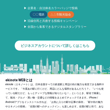
▶ 企業名・自治体名カラーバッジで投稿
〇〇電鉄
△△市観光協会
▶ 沿線住民と共創する投稿キャンペーン
▶ 全国から集客できるデジタルスタンプラリー
ビジネスアカウントについて詳しくはこちら
ekinote WEBとは
ekinote（エキノート）は、日本全国すべての鉄道駅と周辺の街の魅力を発見できる無料サ
ービスです。「今度あの駅に行くけど、周辺にどんな場所があるんだろう？」「いつも使
っている駅だけど、もっとディープな情報が知りたいな！」というとき、駅名で検索し
て、観光・グルメ・買い物・交通などの情報をまとめてチェックできます。iPhone /
Androidアプリをインストールすれば、「お気に入りの駅や記事の保存」「駅や街の魅力
やエキメシの投稿」「全国の駅へのチェックイン」も楽しめます。全国の駅と街で、あな