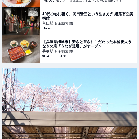
TANOSU [タノス]｜兵庫県はりまエリアの地域情報サイト
40代の心に響く、髙田賢三という生き方@ 姫路市立美
術館
京口
駅
兵庫県姫路市
Marisol
【兵庫県姫路市】安さと旨さにこだわった本格炭火う
なぎの店「うなぎ道場」がオープン
手柄
駅
兵庫県姫路市
STRAIGHT PRESS