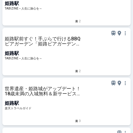
姫路駅
に旅心を～
TABIZINE～人生に旅心を～
2
姫路駅前すぐ！手ぶらで行けるBBQ
ビアガーデン「姫路ビアガーデン
BBQテラス」がオープン | TABIZINE
姫路駅
～人生に旅心を～
TABIZINE～人生に旅心を～
2
世界遺産・姫路城がアップデート！
18歳未満の入城無料＆新サービス
開始 【楽天トラベル】
姫路駅
楽天トラベルガイド
3