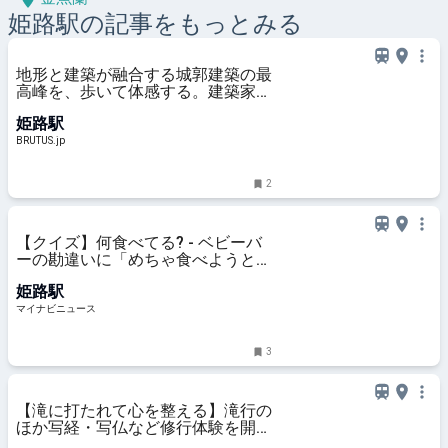
姫路
駅の記事をもっとみる
地形と建築が融合する城郭建築の最
高峰を、歩いて体感する。建築家・
藤本壮介と訪れる国宝〈姫路城〉 |
姫路駅
ブルータス| BRUTUS.jp
BRUTUS.jp
2
【クイズ】何食べてる? - ベビーバ
ーの勘違いに「めちゃ食べようとし
てる!!笑!」「可愛すぎてきゅん♡」
姫路駅
の声
マイナビニュース
3
【滝に打たれて心を整える】滝行の
ほか写経・写仏など修行体験を開催
｜姫路市 光明寺 | TABIZINE～人生