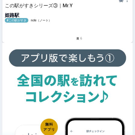
この駅がすきシリーズ③｜Mr.Y
姫路駅
#この駅がすき
note（ノート）
6