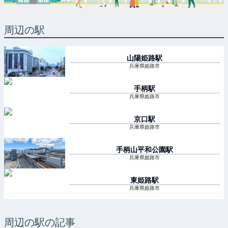
周辺の駅
山陽姫路
駅
兵庫県姫路市
手柄
駅
兵庫県姫路市
京口
駅
兵庫県姫路市
手柄山平和公園
駅
兵庫県姫路市
東姫路
駅
兵庫県姫路市
周辺の駅の記事