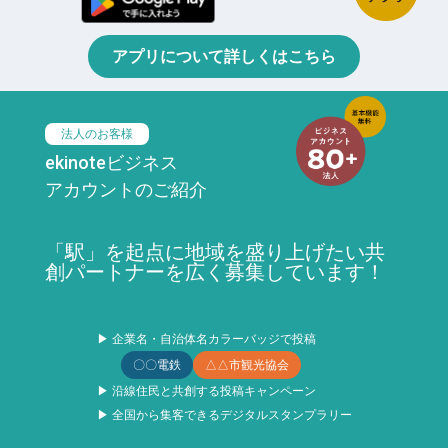
アプリについて詳しくはこちら
法人のお客様
ekinoteビジネス
アカウントのご紹介
「駅」を起点に地域を盛り上げたい共
創パートナーを広く募集しています！
▶ 企業名・自治体名カラーバッジで投稿
〇〇電鉄
△△市観光協会
▶ 沿線住民と共創する投稿キャンペーン
▶ 全国から集客できるデジタルスタンプラリー