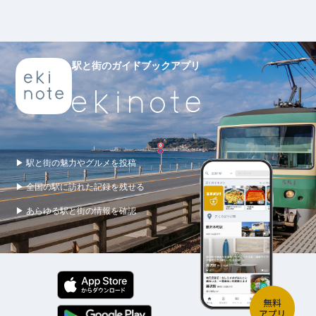
駅と街のガイドブックアプリ
▶ 駅と街の魅力やグルメを投稿
▶ 全国の駅に訪れた記録を残せる
▶ あらゆる駅と街の情報を確認