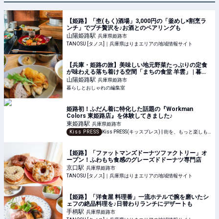
【姫路】「杢(もく)酒場」3,000円の「釜めし×割烹ラ
ンチ」でプチ贅沢を♪お酒とのペアリングも
山陽姫路
駅
兵庫県姫路市
TANOSU [タノス]｜兵庫県はりまエリアの地域情報サイト
【兵庫・姫路の旅】美味しい地元野菜たっぷりの定食
が味わえる落ち着ける空間「まちの食堂 羊雲」 | 暮ら
しとおしゃれの編集室
山陽姫路
駅
兵庫県姫路市
暮らしとおしゃれの編集室
姫路初！ふだん着に特化した話題の『Workman
Colors 東姫路店』を体験してきました♪
東姫路
駅
兵庫県姫路市
Kiss PRESS
Kiss PRESS(キッスプレス) | 街を、もっと楽しもう
【姫路】「ファットマンズドーナツファクトリー」オ
ープン！ふわもち食感のグレーズドドーナツ専門店
京口
駅
兵庫県姫路市
TANOSU [タノス]｜兵庫県はりまエリアの地域情報サイト
【姫路】「洋食屋 料理番」一流ホテルで腕を磨いたシ
ェフの絶品料理を♪日替わりランチにデザートも
手柄
駅
兵庫県姫路市