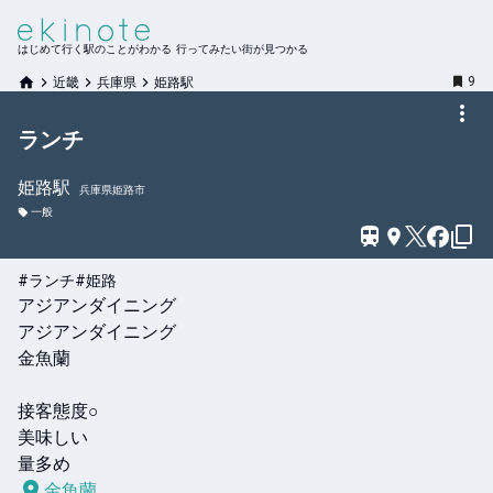
はじめて行く駅のことがわかる 行ってみたい街が見つかる
9
近畿
兵庫県
姫路駅
ランチ
姫路
駅
兵庫県姫路市
一般
#ランチ
#姫路
アジアンダイニング

アジアンダイニング

金魚蘭

接客態度○

美味しい

量多め
金魚蘭