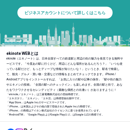
ビジネスアカウントについて詳しくはこちら
ekinote WEBとは
ekinote（エキノート）は、日本全国すべての鉄道駅と周辺の街の魅力を発見できる無料サ
ービスです。「今度あの駅に行くけど、周辺にどんな場所があるんだろう？」「いつも使
っている駅だけど、もっとディープな情報が知りたいな！」というとき、駅名で検索し
て、観光・グルメ・買い物・交通などの情報をまとめてチェックできます。iPhone /
Androidアプリをインストールすれば、「お気に入りの駅や記事の保存」「駅や街の魅力
やエキメシの投稿」「全国の駅へのチェックイン」も楽しめます。全国の駅と街で、あな
たをワクワクさせるセレンディピティ（素敵な偶然との出逢い）がありますように！
「ekinote／エキノート」は三菱電機株式会社の登録商標です。
「エキガタリ」「エキメシ」「エキ活」は商標登録出願中です。
「App Store」はApple Inc.のサービスマークです。
「iPhone」は米国およびその他の国で登録されたApple Inc.の商標です。
「iPhone」の商標はアイホン株式会社のライセンスに基づき使用されています。
「Android
TM
」「Google PlayおよびGoogle Playロゴ」はGoogle LLCの商標です。