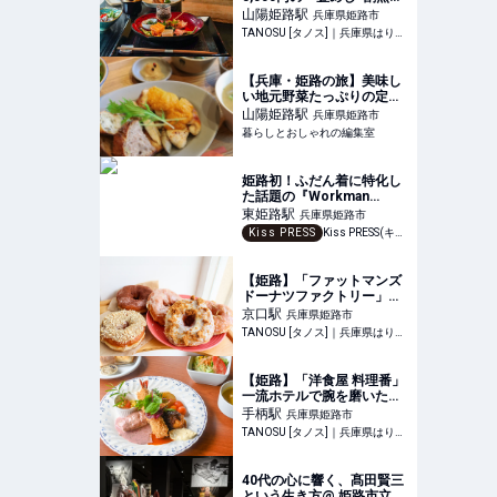
ンチ」でプチ贅沢を♪お酒と
山陽姫路
駅
兵庫県姫路市
のペアリングも
TANOSU [タノス]｜兵庫県はりまエリアの地域情報サイト
【兵庫・姫路の旅】美味し
い地元野菜たっぷりの定食
が味わえる落ち着ける空間
山陽姫路
駅
兵庫県姫路市
「まちの食堂 羊雲」 | 暮ら
暮らしとおしゃれの編集室
しとおしゃれの編集室
姫路初！ふだん着に特化し
た話題の『Workman
Colors 東姫路店』を体験
東姫路
駅
兵庫県姫路市
してきました♪
Kiss PRESS
Kiss PRESS(キッスプレス) | 街を、もっと楽しもう
【姫路】「ファットマンズ
ドーナツファクトリー」オ
ープン！ふわもち食感のグ
京口
駅
兵庫県姫路市
レーズドドーナツ専門店
TANOSU [タノス]｜兵庫県はりまエリアの地域情報サイト
【姫路】「洋食屋 料理番」
一流ホテルで腕を磨いたシ
ェフの絶品料理を♪日替わり
手柄
駅
兵庫県姫路市
ランチにデザートも
TANOSU [タノス]｜兵庫県はりまエリアの地域情報サイト
40代の心に響く、髙田賢三
という生き方@ 姫路市立美