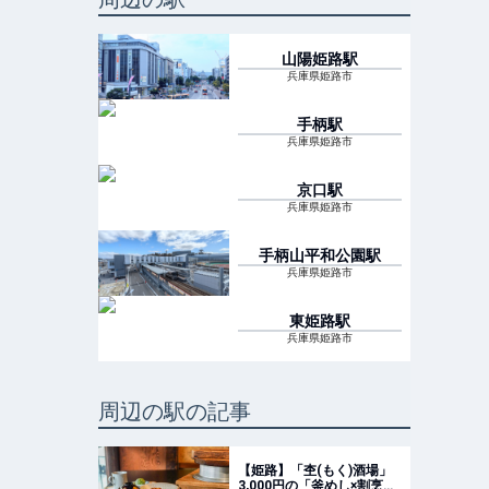
山陽姫路
駅
兵庫県姫路市
手柄
駅
兵庫県姫路市
京口
駅
兵庫県姫路市
手柄山平和公園
駅
兵庫県姫路市
東姫路
駅
兵庫県姫路市
周辺の駅の記事
【姫路】「杢(もく)酒場」
3,000円の「釜めし×割烹ラ