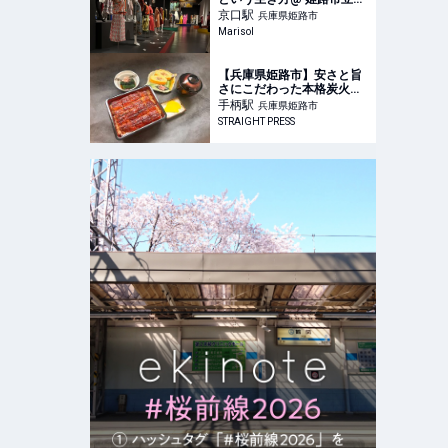
術館
京口
駅
兵庫県姫路市
Marisol
【兵庫県姫路市】安さと旨
さにこだわった本格炭火う
なぎの店「うなぎ道場」が
手柄
駅
兵庫県姫路市
オープン
STRAIGHT PRESS