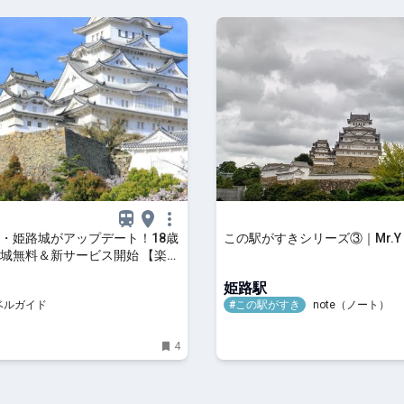
・姫路城がアップデート！18歳
この駅がすきシリーズ③｜Mr.Y
城無料＆新サービス開始 【楽天
】
姫路駅
ベルガイド
#この駅がすき
note（ノート）
4