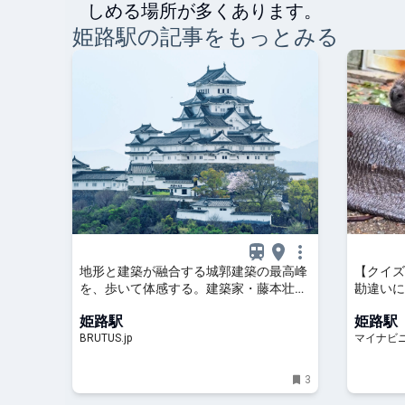
しめる場所が多くあります。
姫路
駅の記事をもっとみる
地形と建築が融合する城郭建築の最高峰
【クイズ
を、歩いて体感する。建築家・藤本壮介
勘違いに
と訪れる国宝〈姫路城〉 | ブルータス|
笑!」「
姫路駅
姫路駅
BRUTUS.jp
BRUTUS.jp
マイナビ
3