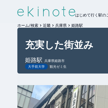
はじめて行く駅の
ホーム/検索
近畿
兵庫県
姫路駅
充実した街並み
姫路
駅
兵庫県姫路市
大手前大学
観光ゼミ生