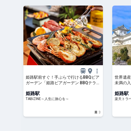
姫路駅前すぐ！手ぶらで行けるBBQビア
世界遺産
ガーデン「姫路ビアガーデン BBQテラ
未満の入
ス」がオープン | TABIZINE～人生に旅心
トラベル
姫路駅
姫路駅
を～
TABIZINE～人生に旅心を～
楽天トラ
3