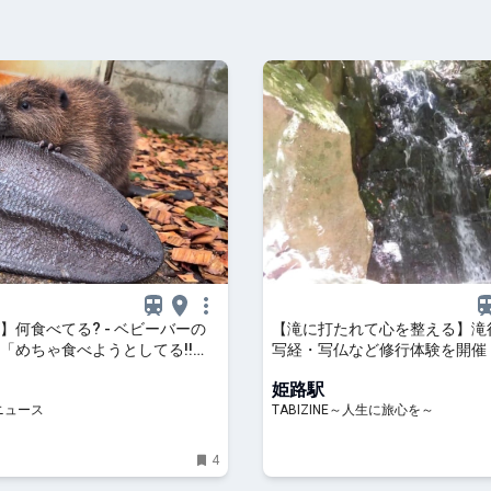
】何食べてる? - ベビーバーの
【滝に打たれて心を整える】滝
「めちゃ食べようとしてる!!
写経・写仏など修行体験を開催
可愛すぎてきゅん♡」の声
光明寺 | TABIZINE～人生に旅
姫路駅
ニュース
TABIZINE～人生に旅心を～
4