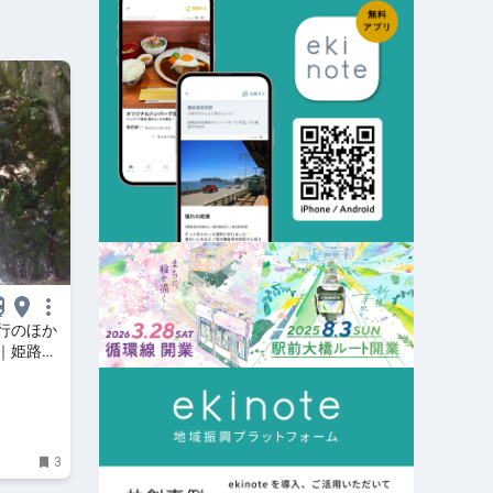
行のほか
｜姫路市
心を～
3