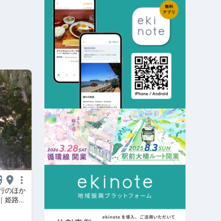
行のほか
｜姫路市
心を～