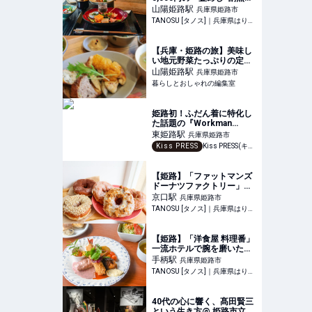
ンチ」でプチ贅沢を♪お酒と
山陽姫路
駅
兵庫県姫路市
のペアリングも
TANOSU [タノス]｜兵庫県はりまエリアの地域情報サイト
【兵庫・姫路の旅】美味し
い地元野菜たっぷりの定食
が味わえる落ち着ける空間
山陽姫路
駅
兵庫県姫路市
「まちの食堂 羊雲」 | 暮ら
暮らしとおしゃれの編集室
しとおしゃれの編集室
姫路初！ふだん着に特化し
た話題の『Workman
Colors 東姫路店』を体験
東姫路
駅
兵庫県姫路市
してきました♪
Kiss PRESS
Kiss PRESS(キッスプレス) | 街を、もっと楽しもう
【姫路】「ファットマンズ
ドーナツファクトリー」オ
ープン！ふわもち食感のグ
京口
駅
兵庫県姫路市
レーズドドーナツ専門店
TANOSU [タノス]｜兵庫県はりまエリアの地域情報サイト
【姫路】「洋食屋 料理番」
一流ホテルで腕を磨いたシ
ェフの絶品料理を♪日替わり
手柄
駅
兵庫県姫路市
ランチにデザートも
TANOSU [タノス]｜兵庫県はりまエリアの地域情報サイト
40代の心に響く、髙田賢三
という生き方@ 姫路市立美