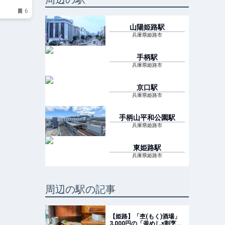
6
山陽姫路
駅
兵庫県姫路市
手柄
駅
兵庫県姫路市
京口
駅
兵庫県姫路市
手柄山平和公園
駅
兵庫県姫路市
東姫路
駅
兵庫県姫路市
周辺の駅の記事
【姫路】「杢(もく)酒場」
3,000円の「釜めし×割烹ラ