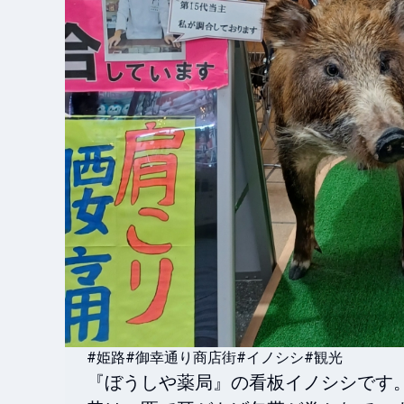
#姫路
#御幸通り商店街
#イノシシ
#観光
『ぼうしや薬局』の看板イノシシです。