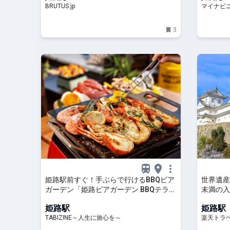
BRUTUS.jp
マイナビ
3
姫路駅前すぐ！手ぶらで行けるBBQビア
世界遺産
ガーデン「姫路ビアガーデン BBQテラ
未満の入
ス」がオープン | TABIZINE～人生に旅心
トラベル
姫路駅
姫路駅
を～
TABIZINE～人生に旅心を～
楽天トラ