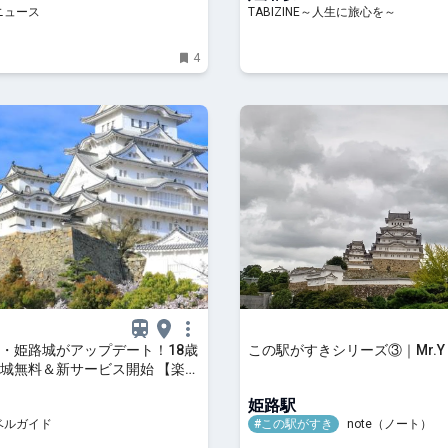
ニュース
TABIZINE～人生に旅心を～
4
・姫路城がアップデート！18歳
この駅がすきシリーズ③｜Mr.Y
城無料＆新サービス開始 【楽天
】
姫路駅
ベルガイド
#この駅がすき
note（ノート）