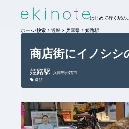
はじめて行く駅の
ホーム/検索
近畿
兵庫県
姫路駅
商店街にイノシシ
姫路
駅
兵庫県姫路市
遊び