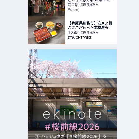
術館
京口
駅
兵庫県姫路市
Marisol
【兵庫県姫路市】安さと旨
さにこだわった本格炭火う
なぎの店「うなぎ道場」が
手柄
駅
兵庫県姫路市
オープン
STRAIGHT PRESS