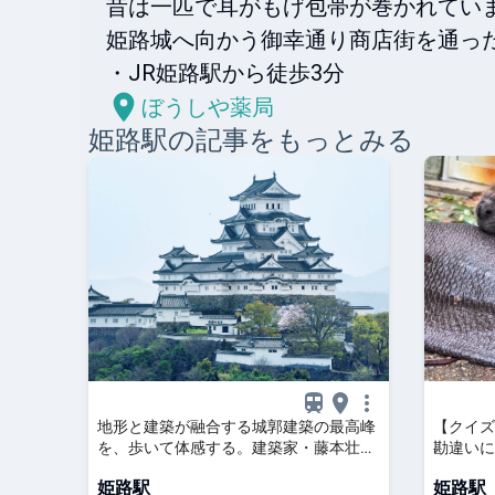
昔は一匹で耳がもげ包帯が巻かれていま
姫路城へ向かう御幸通り商店街を通った
・JR姫路駅から徒歩3分
ぼうしや薬局
姫路
駅の記事をもっとみる
地形と建築が融合する城郭建築の最高峰
【クイズ
を、歩いて体感する。建築家・藤本壮介
勘違いに
と訪れる国宝〈姫路城〉 | ブルータス|
笑!」「
姫路駅
姫路駅
BRUTUS.jp