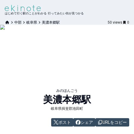
はじめて行く駅のことがわかる 行ってみたい街が見つかる
中部
岐阜県
美濃本郷駅
50
views
0
みのほんごう
美濃本郷
駅
岐阜県揖斐郡池田町
ポスト
シェア
URLをコピー