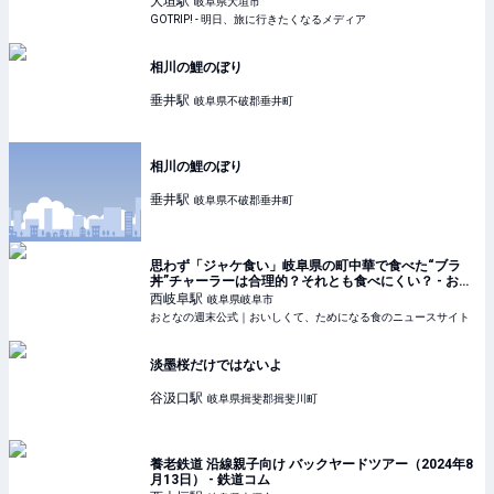
大垣
駅
岐阜県大垣市
GOTRIP! - 明日、旅に行きたくなるメディア
相川の鯉のぼり
垂井
駅
岐阜県不破郡垂井町
相川の鯉のぼり
垂井
駅
岐阜県不破郡垂井町
思わず「ジャケ食い」岐阜県の町中華で食べた“ブラ
丼”チャーラーは合理的？それとも食べにくい？ - おと
なの週末公式｜おいしくて、ためになる食のニュース
西岐阜
駅
岐阜県岐阜市
サイト
おとなの週末公式｜おいしくて、ためになる食のニュースサイト
淡墨桜だけではないよ
谷汲口
駅
岐阜県揖斐郡揖斐川町
養老鉄道 沿線親子向け バックヤードツアー（2024年8
月13日） - 鉄道コム