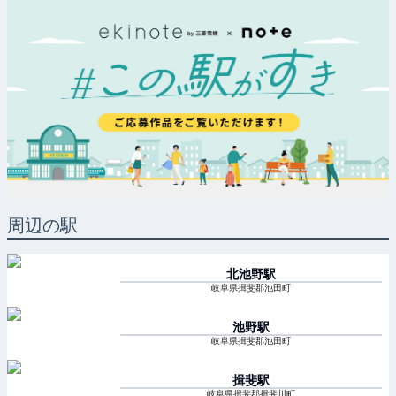
周辺の駅
北池野
駅
岐阜県揖斐郡池田町
池野
駅
岐阜県揖斐郡池田町
揖斐
駅
岐阜県揖斐郡揖斐川町