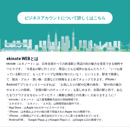
ビジネスアカウントについて詳しくはこちら
ekinote WEBとは
ekinote（エキノート）は、日本全国すべての鉄道駅と周辺の街の魅力を発見できる無料サ
ービスです。「今度あの駅に行くけど、周辺にどんな場所があるんだろう？」「いつも使
っている駅だけど、もっとディープな情報が知りたいな！」というとき、駅名で検索し
て、観光・グルメ・買い物・交通などの情報をまとめてチェックできます。iPhone /
Androidアプリをインストールすれば、「お気に入りの駅や記事の保存」「駅や街の魅力
やエキメシの投稿」「全国の駅へのチェックイン」も楽しめます。全国の駅と街で、あな
たをワクワクさせるセレンディピティ（素敵な偶然との出逢い）がありますように！
「ekinote／エキノート」は三菱電機株式会社の登録商標です。
「エキガタリ」「エキメシ」「エキ活」は商標登録出願中です。
「App Store」はApple Inc.のサービスマークです。
「iPhone」は米国およびその他の国で登録されたApple Inc.の商標です。
「iPhone」の商標はアイホン株式会社のライセンスに基づき使用されています。
「Android
TM
」「Google PlayおよびGoogle Playロゴ」はGoogle LLCの商標です。