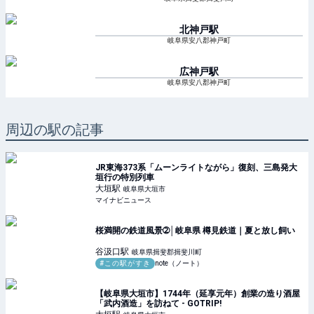
北神戸
駅
岐阜県安八郡神戸町
広神戸
駅
岐阜県安八郡神戸町
周辺の駅の記事
JR東海373系「ムーンライトながら」復刻、三島発大
垣行の特別列車
大垣
駅
岐阜県大垣市
マイナビニュース
桜満開の鉄道風景➁│岐阜県 樽見鉄道｜夏と放し飼い
谷汲口
駅
岐阜県揖斐郡揖斐川町
#この駅がすき
note（ノート）
【岐阜県大垣市】1744年（延享元年）創業の造り酒屋
「武内酒造」を訪ねて - GOTRIP!