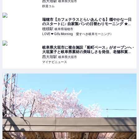
西大垣
駅
岐阜県大垣市
鉄道コム
瑞穂市【カフェテラスとらいあんぐる】穏やかな一日
のスタートに♪ 自家製パンの日替わりモーニング ★岐
阜モーニング
穂積
駅
岐阜県瑞穂市
LOVE ❤ Gifu Morning 愛すべき岐阜モーニング♪
岐阜県大垣市に複合施設「船町ベース」がオープンへ -
大垣菓子と岐阜県素材の美味しさを発信、老舗和菓子
「金蝶堂總本店」も復活
西大垣
駅
岐阜県大垣市
マイナビニュース