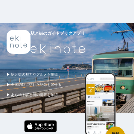
駅と街のガイドブックアプリ
▶ 駅と街の魅力やグルメを投稿
▶ 全国の駅に訪れた記録を残せる
▶ あらゆる駅と街の情報を確認