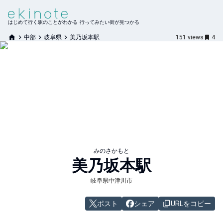
はじめて行く駅のことがわかる 行ってみたい街が見つかる
中部
岐阜県
美乃坂本駅
151
views
4
みのさかもと
美乃坂本
駅
岐阜県中津川市
ポスト
シェア
URLをコピー