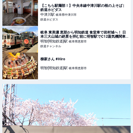
【こちら駅麺部！】中央本線中津川駅の根の上そば |
鉄道ホビダス
中津川
駅
岐阜県中津川市
鉄道ホビダス
岐阜 東美濃 恵那から明知鉄道 食堂車で岩村城へ！ 日
本三大山城の絶景を拝む前に明智駅でC12蒸気機関車
とゆったりのんびりステキなカフェ時間 | 鉄道ニュー
明智(明知鉄道)
駅
岐阜県恵那市
ス | 鉄道チャンネル
鉄道チャンネル
柳家さん #Hiro
明智(明知鉄道)
駅
岐阜県恵那市