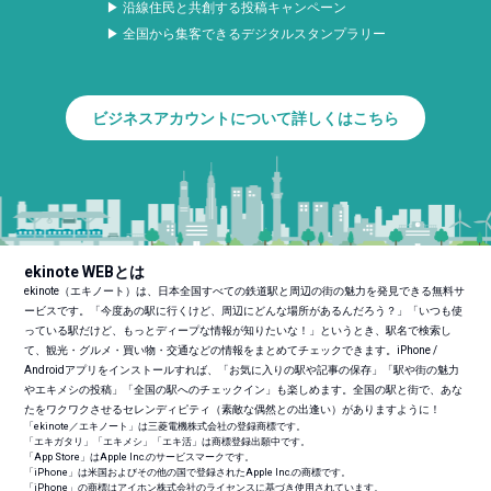
▶ 沿線住民と共創する投稿キャンペーン
▶ 全国から集客できるデジタルスタンプラリー
ビジネスアカウントについて詳しくはこちら
ekinote WEBとは
ekinote（エキノート）は、日本全国すべての鉄道駅と周辺の街の魅力を発見できる無料サ
ービスです。「今度あの駅に行くけど、周辺にどんな場所があるんだろう？」「いつも使
っている駅だけど、もっとディープな情報が知りたいな！」というとき、駅名で検索し
て、観光・グルメ・買い物・交通などの情報をまとめてチェックできます。iPhone /
Androidアプリをインストールすれば、「お気に入りの駅や記事の保存」「駅や街の魅力
やエキメシの投稿」「全国の駅へのチェックイン」も楽しめます。全国の駅と街で、あな
たをワクワクさせるセレンディピティ（素敵な偶然との出逢い）がありますように！
「ekinote／エキノート」は三菱電機株式会社の登録商標です。
「エキガタリ」「エキメシ」「エキ活」は商標登録出願中です。
「App Store」はApple Inc.のサービスマークです。
「iPhone」は米国およびその他の国で登録されたApple Inc.の商標です。
「iPhone」の商標はアイホン株式会社のライセンスに基づき使用されています。