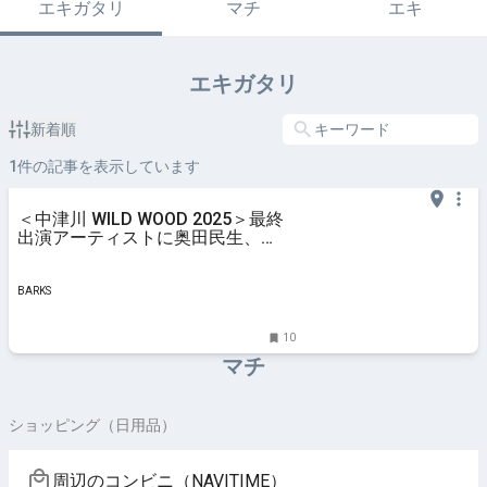
エキガタリ
マチ
エキ
エキガタリ
新着順
1
件の記事を表示しています
＜中津川 WILD WOOD 2025＞最終
出演アーティストに奥田民生、
ACIDMAN、打首獄門同好会、ヤン
グスキニー、サバシスター、Chilli
Beans.など13組発表
BARKS
10
マチ
ショッピング（日用品）
周辺のコンビニ（NAVITIME）