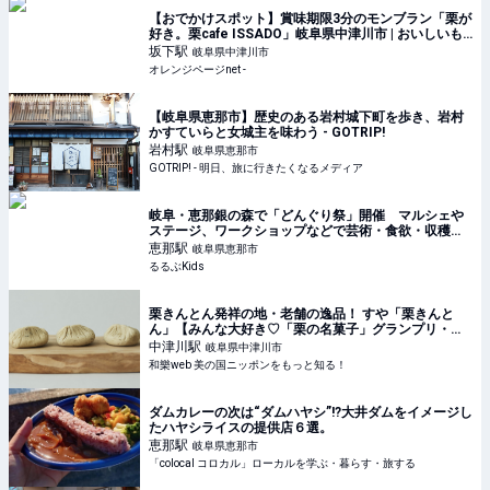
【おでかけスポット】賞味期限3分のモンブラン「栗が
好き。栗cafe ISSADO」岐阜県中津川市 | おいしいも
の発見 | オレンジページnet
坂下
駅
岐阜県中津川市
オレンジページnet -
【岐阜県恵那市】歴史のある岩村城下町を歩き、岩村
かすていらと女城主を味わう - GOTRIP!
岩村
駅
岐阜県恵那市
GOTRIP! - 明日、旅に行きたくなるメディア
岐⾩・恵那銀の森で「どんぐり祭」開催 マルシェや
ステージ、ワークショップなどで芸術・食欲・収穫の
秋を満喫 | るるぶKids
恵那
駅
岐阜県恵那市
るるぶKids
栗きんとん発祥の地・老舗の逸品！ すや「栗きんと
ん」【みんな大好き♡「栗の名菓子」グランプリ・
３】 ｜ 和樂web 美の国ニッポンをもっと知る！
中津川
駅
岐阜県中津川市
和樂web 美の国ニッポンをもっと知る！
ダムカレーの次は“ダムハヤシ”!?大井ダムをイメージし
たハヤシライスの提供店６選。
恵那
駅
岐阜県恵那市
「colocal コロカル」ローカルを学ぶ・暮らす・旅する