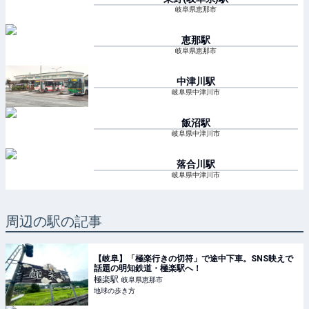
岐阜県恵那市
恵那
駅
岐阜県恵那市
中津川
駅
岐阜県中津川市
飯沼
駅
岐阜県中津川市
落合川
駅
岐阜県中津川市
周辺の駅の記事
【岐阜】「極楽行きの切符」で途中下車。SNS映えで
話題の明知鉄道・極楽駅へ！
極楽
駅
岐阜県恵那市
地球の歩き方