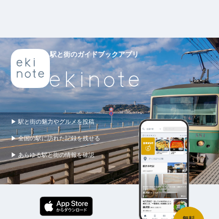
駅と街のガイドブックアプリ
▶ 駅と街の魅力やグルメを投稿
▶ 全国の駅に訪れた記録を残せる
▶ あらゆる駅と街の情報を確認