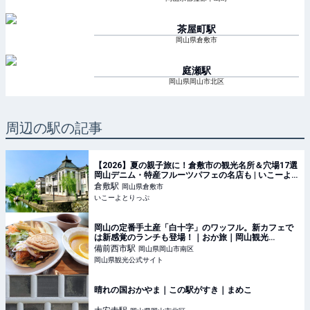
茶屋町
駅
岡山県倉敷市
庭瀬
駅
岡山県岡山市北区
周辺の駅の記事
【2026】夏の親子旅に！倉敷市の観光名所＆穴場17選
岡山デニム・特産フルーツパフェの名店も | いこーよ
とりっぷ
倉敷
駅
岡山県倉敷市
いこーよとりっぷ
岡山の定番手土産「白十字」のワッフル。新カフェで
は新感覚のランチも登場！｜おか旅｜岡山観光
WEB【公式】- 岡山県の観光・旅行情報ならココ！
備前西市
駅
岡山県岡山市南区
岡山県観光公式サイト
晴れの国おかやま｜この駅がすき｜まめこ