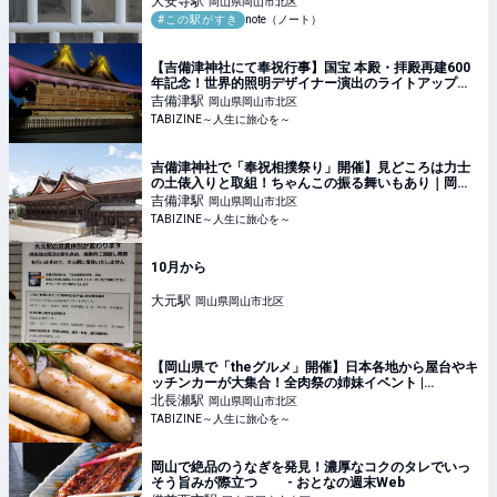
大安寺
駅
岡山県岡山市北区
#この駅がすき
note（ノート）
【吉備津神社にて奉祝行事】国宝 本殿・拝殿再建600
年記念！世界的照明デザイナー演出のライトアップ点
灯式も｜岡山県 | TABIZINE～人生に旅心を～
吉備津
駅
岡山県岡山市北区
TABIZINE～人生に旅心を～
吉備津神社で「奉祝相撲祭り」開催】見どころは力士
の土俵入りと取組！ちゃんこの振る舞いもあり｜岡山
県 | TABIZINE～人生に旅心を～
吉備津
駅
岡山県岡山市北区
TABIZINE～人生に旅心を～
10月から
大元
駅
岡山県岡山市北区
【岡山県で「theグルメ」開催】日本各地から屋台やキ
ッチンカーが大集合！全肉祭の姉妹イベント |
TABIZINE～人生に旅心を～
北長瀬
駅
岡山県岡山市北区
TABIZINE～人生に旅心を～
岡山で絶品のうなぎを発見！濃厚なコクのタレでいっ
そう旨みが際立つ - おとなの週末Web