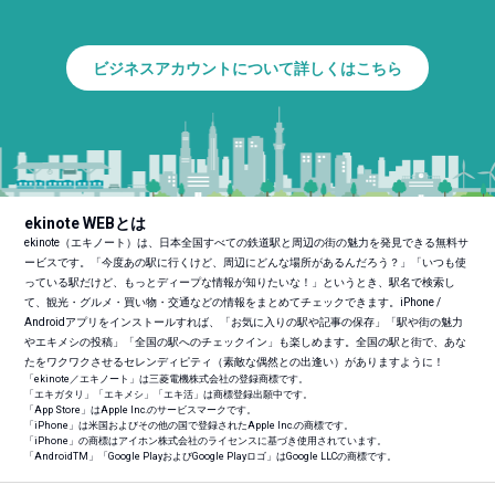
ビジネスアカウントについて詳しくはこちら
ekinote WEBとは
ekinote（エキノート）は、日本全国すべての鉄道駅と周辺の街の魅力を発見できる無料サ
ービスです。「今度あの駅に行くけど、周辺にどんな場所があるんだろう？」「いつも使
っている駅だけど、もっとディープな情報が知りたいな！」というとき、駅名で検索し
て、観光・グルメ・買い物・交通などの情報をまとめてチェックできます。iPhone /
Androidアプリをインストールすれば、「お気に入りの駅や記事の保存」「駅や街の魅力
やエキメシの投稿」「全国の駅へのチェックイン」も楽しめます。全国の駅と街で、あな
たをワクワクさせるセレンディピティ（素敵な偶然との出逢い）がありますように！
「ekinote／エキノート」は三菱電機株式会社の登録商標です。
「エキガタリ」「エキメシ」「エキ活」は商標登録出願中です。
「App Store」はApple Inc.のサービスマークです。
「iPhone」は米国およびその他の国で登録されたApple Inc.の商標です。
「iPhone」の商標はアイホン株式会社のライセンスに基づき使用されています。
「Android
TM
」「Google PlayおよびGoogle Playロゴ」はGoogle LLCの商標です。