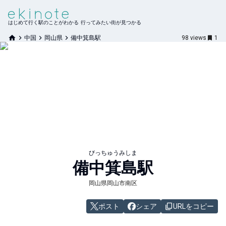
はじめて行く駅のことがわかる 行ってみたい街が見つかる
中国
岡山県
備中箕島駅
98
views
1
びっちゅうみしま
備中箕島
駅
岡山県岡山市南区
ポスト
シェア
URLをコピー