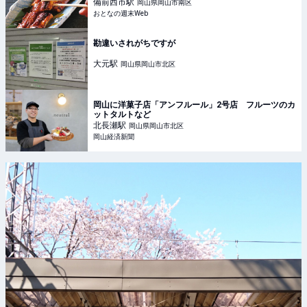
備前西市
駅
岡山県岡山市南区
おとなの週末Web
勘違いされがちですが
大元
駅
岡山県岡山市北区
岡山に洋菓子店「アンフルール」2号店 フルーツのカ
ットタルトなど
北長瀬
駅
岡山県岡山市北区
岡山経済新聞