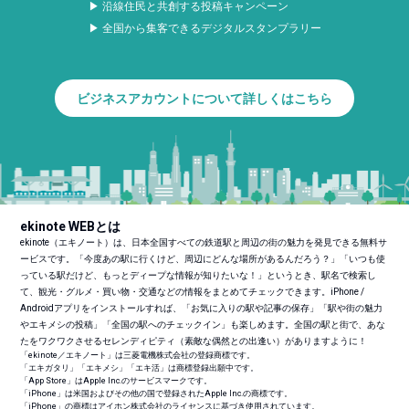
▶ 沿線住民と共創する投稿キャンペーン
▶ 全国から集客できるデジタルスタンプラリー
ビジネスアカウントについて詳しくはこちら
ekinote WEBとは
ekinote（エキノート）は、日本全国すべての鉄道駅と周辺の街の魅力を発見できる無料サ
ービスです。「今度あの駅に行くけど、周辺にどんな場所があるんだろう？」「いつも使
っている駅だけど、もっとディープな情報が知りたいな！」というとき、駅名で検索し
て、観光・グルメ・買い物・交通などの情報をまとめてチェックできます。iPhone /
Androidアプリをインストールすれば、「お気に入りの駅や記事の保存」「駅や街の魅力
やエキメシの投稿」「全国の駅へのチェックイン」も楽しめます。全国の駅と街で、あな
たをワクワクさせるセレンディピティ（素敵な偶然との出逢い）がありますように！
「ekinote／エキノート」は三菱電機株式会社の登録商標です。
「エキガタリ」「エキメシ」「エキ活」は商標登録出願中です。
「App Store」はApple Inc.のサービスマークです。
「iPhone」は米国およびその他の国で登録されたApple Inc.の商標です。
「iPhone」の商標はアイホン株式会社のライセンスに基づき使用されています。