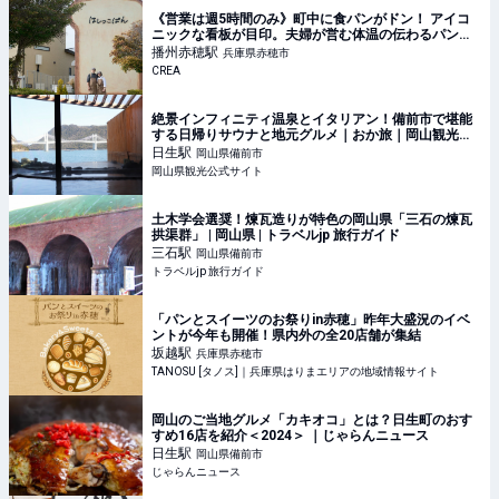
《営業は週5時間のみ》町中に食パンがドン！ アイコ
ニックな看板が目印。夫婦が営む体温の伝わるパン屋
さん「はしっこぱん」へ【兵庫県赤穂市】
播州赤穂
駅
兵庫県赤穂市
CREA
絶景インフィニティ温泉とイタリアン！備前市で堪能
する日帰りサウナと地元グルメ｜おか旅｜岡山観光
WEB【公式】- 岡山県の観光・旅行情報ならココ！
日生
駅
岡山県備前市
岡山県観光公式サイト
土木学会選奨！煉瓦造りが特色の岡山県「三石の煉瓦
拱渠群」 | 岡山県 | トラベルjp 旅行ガイド
三石
駅
岡山県備前市
トラベルjp 旅行ガイド
「パンとスイーツのお祭りin赤穂」昨年大盛況のイベ
ントが今年も開催！県内外の全20店舗が集結
坂越
駅
兵庫県赤穂市
TANOSU [タノス]｜兵庫県はりまエリアの地域情報サイト
岡山のご当地グルメ「カキオコ」とは？日生町のおす
すめ16店を紹介＜2024＞ ｜じゃらんニュース
日生
駅
岡山県備前市
じゃらんニュース