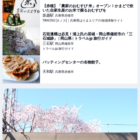
【赤穂】「農家のおむすび 米」オープン！かまどで炊
いた自家生産のお米で握るおむすびを
坂越
駅
兵庫県赤穂市
TANOSU [タノス]｜兵庫県はりまエリアの地域情報サイト
石垣遺構は必見！浦上氏の居城・岡山県備前市の「三
石城跡」 | 岡山県 | トラベルjp 旅行ガイド
三石
駅
岡山県備前市
トラベルjp 旅行ガイド
バッティングセンターの名物餃子。
天和
駅
兵庫県赤穂市