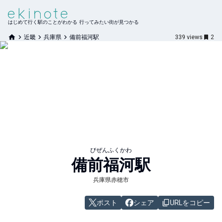
はじめて行く駅のことがわかる 行ってみたい街が見つかる
近畿
兵庫県
備前福河駅
339
views
2
びぜんふくかわ
備前福河
駅
兵庫県赤穂市
ポスト
シェア
URLをコピー