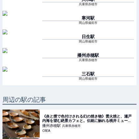
兵庫県赤穂市
寒河
駅
岡山県備前市
日生
駅
岡山県備前市
播州赤穂
駅
兵庫県赤穂市
三石
駅
岡山県備前市
周辺の駅の記事
《炎と煙で色付けされる幻の焼き物》雲火焼と、瀬戸
内海を望む絶景カフェと。伝統に触れる桃井ミュージ
アムへ【兵庫県赤穂市】
播州赤穂
駅
兵庫県赤穂市
CREA