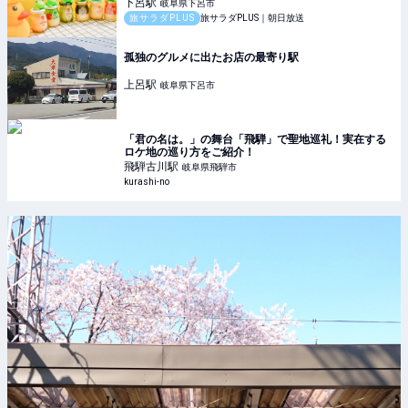
く紹介
下呂
駅
岐阜県下呂市
旅サラダPLUS
旅サラダPLUS｜朝日放送
孤独のグルメに出たお店の最寄り駅
上呂
駅
岐阜県下呂市
「君の名は。」の舞台「飛騨」で聖地巡礼！実在する
ロケ地の巡り方をご紹介！
飛騨古川
駅
岐阜県飛騨市
kurashi-no