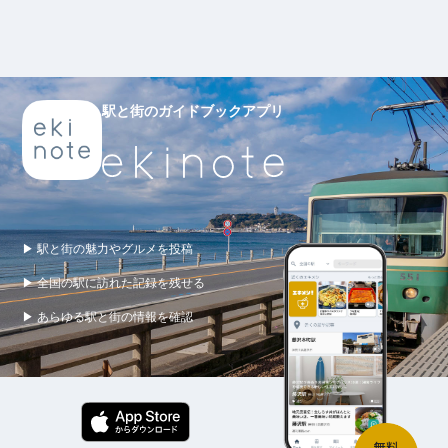
駅と街のガイドブックアプリ
▶ 駅と街の魅力やグルメを投稿
▶ 全国の駅に訪れた記録を残せる
▶ あらゆる駅と街の情報を確認