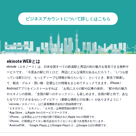
ビジネスアカウントについて詳しくはこちら
ekinote WEBとは
ekinote（エキノート）は、日本全国すべての鉄道駅と周辺の街の魅力を発見できる無料サ
ービスです。「今度あの駅に行くけど、周辺にどんな場所があるんだろう？」「いつも使
っている駅だけど、もっとディープな情報が知りたいな！」というとき、駅名で検索し
て、観光・グルメ・買い物・交通などの情報をまとめてチェックできます。iPhone /
Androidアプリをインストールすれば、「お気に入りの駅や記事の保存」「駅や街の魅力
やエキメシの投稿」「全国の駅へのチェックイン」も楽しめます。全国の駅と街で、あな
たをワクワクさせるセレンディピティ（素敵な偶然との出逢い）がありますように！
「ekinote／エキノート」は三菱電機株式会社の登録商標です。
「エキガタリ」「エキメシ」「エキ活」は商標登録出願中です。
「App Store」はApple Inc.のサービスマークです。
「iPhone」は米国およびその他の国で登録されたApple Inc.の商標です。
「iPhone」の商標はアイホン株式会社のライセンスに基づき使用されています。
「Android
TM
」「Google PlayおよびGoogle Playロゴ」はGoogle LLCの商標です。