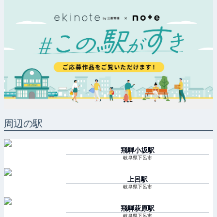
周辺の駅
飛騨小坂
駅
岐阜県下呂市
上呂
駅
岐阜県下呂市
飛騨萩原
駅
岐阜県下呂市