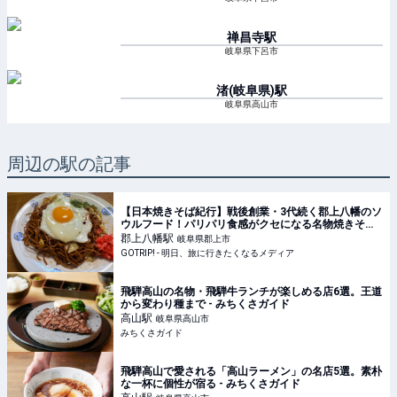
禅昌寺
駅
岐阜県下呂市
渚(岐阜県)
駅
岐阜県高山市
周辺の駅の記事
【日本焼きそば紀行】戦後創業・3代続く郡上八幡のソ
ウルフード！パリパリ食感がクセになる名物焼きそば
とは？ / 岐阜県郡上市八幡町の「かたぎり」 -
郡上八幡
駅
岐阜県郡上市
GOTRIP!
GOTRIP! - 明日、旅に行きたくなるメディア
飛騨高山の名物・飛騨牛ランチが楽しめる店6選。王道
から変わり種まで - みちくさガイド
高山
駅
岐阜県高山市
みちくさガイド
飛騨高山で愛される「高山ラーメン」の名店5選。素朴
な一杯に個性が宿る - みちくさガイド