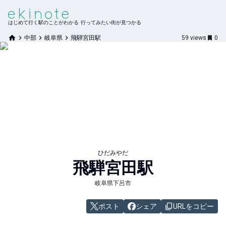
はじめて行く駅のことがわかる 行ってみたい街が見つかる
中部
岐阜県
飛騨宮田駅
59
views
0
ひだみやだ
飛騨宮田
駅
岐阜県下呂市
ポスト
シェア
URLをコピー