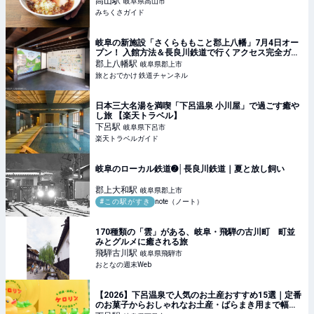
高山
駅
岐阜県高山市
みちくさガイド
岐阜の新施設「さくらももこと郡上八幡」7月4日オー
プン！ 入館方法＆長良川鉄道で行くアクセス完全ガイ
ド（6/27事前予約開始） | 旅とおでかけ 鉄道チャンネ
郡上八幡
駅
岐阜県郡上市
ル
旅とおでかけ 鉄道チャンネル
日本三大名湯を満喫「下呂温泉 小川屋」で過ごす癒や
し旅 【楽天トラベル】
下呂
駅
岐阜県下呂市
楽天トラベルガイド
岐阜のローカル鉄道➋│長良川鉄道｜夏と放し飼い
郡上大和
駅
岐阜県郡上市
#この駅がすき
note（ノート）
170種類の「雲」がある、岐阜・飛騨の古川町 町並
みとグルメに癒される旅
飛騨古川
駅
岐阜県飛騨市
おとなの週末Web
【2026】下呂温泉で人気のお土産おすすめ15選｜定番
のお菓子からおしゃれなお土産・ばらまき用まで幅広