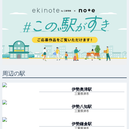
周辺の駅
伊勢奥津
駅
三重県津市
伊勢八知
駅
三重県津市
伊勢鎌倉
駅
三重県津市