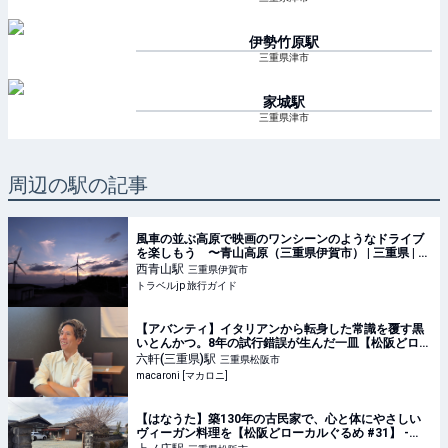
伊勢竹原
駅
三重県津市
家城
駅
三重県津市
周辺の駅の記事
風車の並ぶ高原で映画のワンシーンのようなドライブ
を楽しもう 〜青山高原（三重県伊賀市） | 三重県 | ト
ラベルjp 旅行ガイド
西青山
駅
三重県伊賀市
トラベルjp 旅行ガイド
【アバンティ】イタリアンから転身した常識を覆す黒
いとんかつ。8年の試行錯誤が生んだ一皿【松阪どロー
カルぐるめ #58】 - macaroni
六軒(三重県)
駅
三重県松阪市
macaroni [マカロニ]
【はなうた】築130年の古民家で、心と体にやさしい
ヴィーガン料理を【松阪どローカルぐるめ #31】 -
macaroni