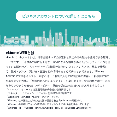
ビジネスアカウントについて詳しくはこちら
ekinote WEBとは
ekinote（エキノート）は、日本全国すべての鉄道駅と周辺の街の魅力を発見できる無料サ
ービスです。「今度あの駅に行くけど、周辺にどんな場所があるんだろう？」「いつも使
っている駅だけど、もっとディープな情報が知りたいな！」というとき、駅名で検索し
て、観光・グルメ・買い物・交通などの情報をまとめてチェックできます。iPhone /
Androidアプリをインストールすれば、「お気に入りの駅や記事の保存」「駅や街の魅力
やエキメシの投稿」「全国の駅へのチェックイン」も楽しめます。全国の駅と街で、あな
たをワクワクさせるセレンディピティ（素敵な偶然との出逢い）がありますように！
「ekinote／エキノート」は三菱電機株式会社の登録商標です。
「エキガタリ」「エキメシ」「エキ活」は商標登録出願中です。
「App Store」はApple Inc.のサービスマークです。
「iPhone」は米国およびその他の国で登録されたApple Inc.の商標です。
「iPhone」の商標はアイホン株式会社のライセンスに基づき使用されています。
「Android
TM
」「Google PlayおよびGoogle Playロゴ」はGoogle LLCの商標です。