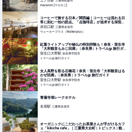
上ノ庄
駅
三重県松阪市
macaroni [マカロニ]
コーヒーで旅する日本／関西編｜コーヒーは流れる日
常に刻む一拍の読点。「点珈琲店」が追求する深煎
り・ネルドリップの醍醐味(1/2)｜ウォーカープラス
赤目口
駅
三重県名張市
ウォーカープラス（Walkerplus）
紅葉ライトアップや秘仏の特別拝観も！奈良・室生寺
「大和観音もみじ回廊」 | 奈良県 | トラベルjp 旅行ガイ
ド
室生口大野
駅
奈良県宇陀市
トラベルjp 旅行ガイド
女人高野を彩る石楠花！奈良・室生寺「大和観音はる
かぜ回廊」 | 奈良県 | トラベルjp 旅行ガイド
室生口大野
駅
奈良県宇陀市
トラベルjp 旅行ガイド
青蓮寺湖レークホテル
名張
駅
三重県名張市
オーガニックにこだわったお茶屋さんが手がけるカフ
ェ「kikicha cafe」｜三重県大台町 | トピックス | 観光