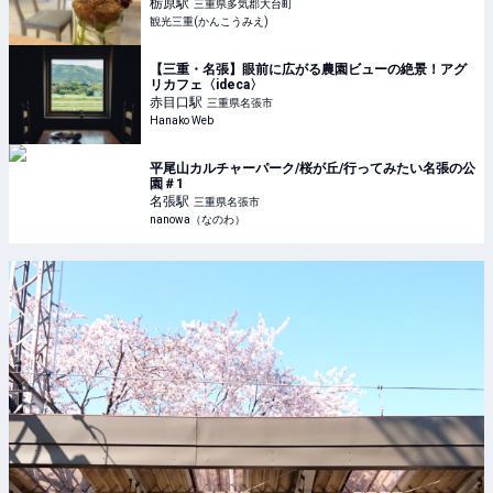
三重(かんこうみえ)
栃原
駅
三重県多気郡大台町
観光三重(かんこうみえ)
【三重・名張】眼前に広がる農園ビューの絶景！アグ
リカフェ〈ideca〉
赤目口
駅
三重県名張市
Hanako Web
平尾山カルチャーパーク/桜が丘/行ってみたい名張の公
園＃1
名張
駅
三重県名張市
nanowa（なのわ）