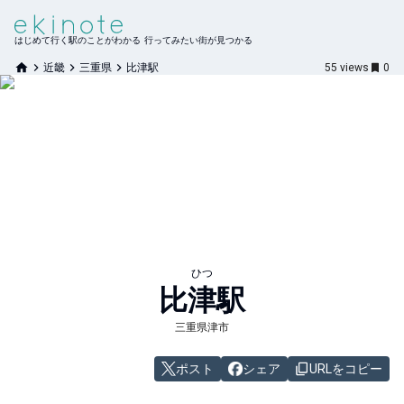
はじめて行く駅のことがわかる 行ってみたい街が見つかる
近畿
三重県
比津駅
55
views
0
ひつ
比津
駅
三重県津市
ポスト
シェア
URLをコピー