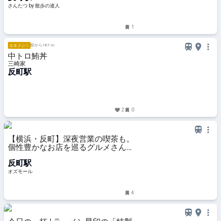
さんたつ by 散歩の達人
1
駅から187 m
エキメシ！
中トロ鮪丼
三崎家
反町駅
2
0
【横浜・反町】深夜営業の喫茶も。
個性豊かなお店を巡るグルメさんぽ
コース - OZmall
反町駅
オズモール
4