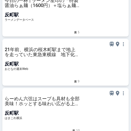
今日の一杯 | ラーメン星印の「特製
醤油らぁ麺（1600円）＋塩らぁ麺
（1100円）」 | ラーメンデータベー
反町駅
ス
ラーメンデータベース
5
21年前、横浜の桜木町駅まで地上
を走っていた東急東横線 地下化で
線路跡に誕生「東横フラワー緑道」
反町駅
の今を訪ねる - おとなの週末Web
おとなの週末Web
9
らーめん六弦はスープも具材も全部
美味！ホッとする味わい広がる上品
マイルド家系ラーメン | はまこれ横
反町駅
浜
はまこれ横浜
10