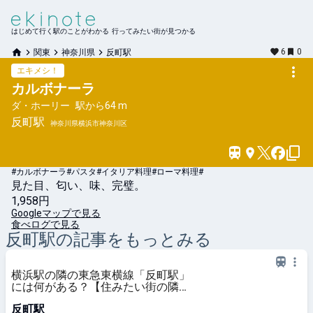
はじめて行く駅のことがわかる 行ってみたい街が見つかる
6
0
関東
神奈川県
反町駅
エキメシ！
カルボナーラ
ダ・ホーリー
駅から
64 m
反町
駅
神奈川県横浜市神奈川区
#カルボナーラ
#パスタ
#イタリア料理
#ローマ料理
#
見た目、匂い、味、完璧。
1,958円
Googleマップで見る
食べログで見る
反町
駅の記事をもっとみる
横浜駅の隣の東急東横線「反町駅」
には何がある？【住みたい街の隣も
住みよい街だ】｜さんたつ by 散歩
反町駅
の達人