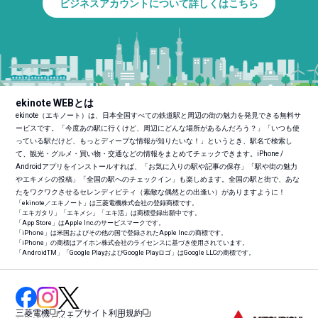
ビジネスアカウントについて詳しくはこちら
ekinote WEBとは
ekinote（エキノート）は、日本全国すべての鉄道駅と周辺の街の魅力を発見できる無料サ
ービスです。「今度あの駅に行くけど、周辺にどんな場所があるんだろう？」「いつも使
っている駅だけど、もっとディープな情報が知りたいな！」というとき、駅名で検索し
て、観光・グルメ・買い物・交通などの情報をまとめてチェックできます。iPhone /
Androidアプリをインストールすれば、「お気に入りの駅や記事の保存」「駅や街の魅力
やエキメシの投稿」「全国の駅へのチェックイン」も楽しめます。全国の駅と街で、あな
たをワクワクさせるセレンディピティ（素敵な偶然との出逢い）がありますように！
「ekinote／エキノート」は三菱電機株式会社の登録商標です。
「エキガタリ」「エキメシ」「エキ活」は商標登録出願中です。
「App Store」はApple Inc.のサービスマークです。
「iPhone」は米国およびその他の国で登録されたApple Inc.の商標です。
「iPhone」の商標はアイホン株式会社のライセンスに基づき使用されています。
「Android
TM
」「Google PlayおよびGoogle Playロゴ」はGoogle LLCの商標です。
三菱電機
ウェブサイト利用規約