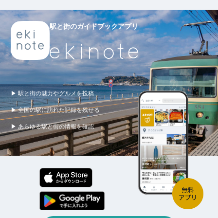
駅と街のガイドブックアプリ
▶ 駅と街の魅力やグルメを投稿
▶ 全国の駅に訪れた記録を残せる
▶ あらゆる駅と街の情報を確認