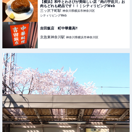
【横浜】和牛とわさびが美味しい店「肉の宇佐川」お
肉もどれも絶品です！！｜シティリビングWeb
三ッ沢下町
駅
神奈川県横浜市神奈川区
シティリビングWeb
吉田飯店 町中華最高‼️
京急東神奈川
駅
神奈川県横浜市神奈川区