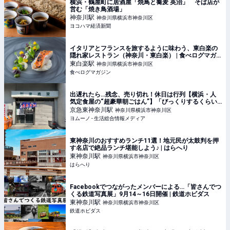
横浜・鶴屋町に居酒屋「焼鳥と蕎麦 英治」 そば店が
営む「焼き鳥酒場」
神奈川
駅
神奈川県横浜市神奈川区
ヨコハマ経済新聞
イタリアとフランスを旅するように味わう、東白楽の
隠れ家レストラン（神奈川・東白楽） | 食べログマガ
ジン
東白楽
駅
神奈川県横浜市神奈川区
食べログマガジン
出遅れたら…残念、売り切れ！休日は行列【横浜・人
気定食屋の“超豪華朝ごはん”】「びっくりするくらい
厚切り」「あぁ、贅沢…」 | ヨムーノ
京急東神奈川
駅
神奈川県横浜市神奈川区
ヨムーノ - 生活総合情報メディア
東神奈川のおすすめランチ11選！地元民が太鼓判を押
す名店で絶品ランチ堪能しよう♪ | はらへり
東神奈川
駅
神奈川県横浜市神奈川区
はらへり
Facebookでつながったメンバーによる…「皆さんでつ
くる鉄道写真展」9月14～16日開催 | 鉄道ホビダス
東神奈川
駅
神奈川県横浜市神奈川区
鉄道ホビダス