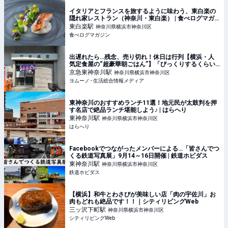
イタリアとフランスを旅するように味わう、東白楽の
隠れ家レストラン（神奈川・東白楽） | 食べログマガ
ジン
東白楽
駅
神奈川県横浜市神奈川区
食べログマガジン
出遅れたら…残念、売り切れ！休日は行列【横浜・人
気定食屋の“超豪華朝ごはん”】「びっくりするくらい
厚切り」「あぁ、贅沢…」 | ヨムーノ
京急東神奈川
駅
神奈川県横浜市神奈川区
ヨムーノ - 生活総合情報メディア
東神奈川のおすすめランチ11選！地元民が太鼓判を押
す名店で絶品ランチ堪能しよう♪ | はらへり
東神奈川
駅
神奈川県横浜市神奈川区
はらへり
Facebookでつながったメンバーによる…「皆さんでつ
くる鉄道写真展」9月14～16日開催 | 鉄道ホビダス
東神奈川
駅
神奈川県横浜市神奈川区
鉄道ホビダス
【横浜】和牛とわさびが美味しい店「肉の宇佐川」お
肉もどれも絶品です！！｜シティリビングWeb
三ッ沢下町
駅
神奈川県横浜市神奈川区
シティリビングWeb