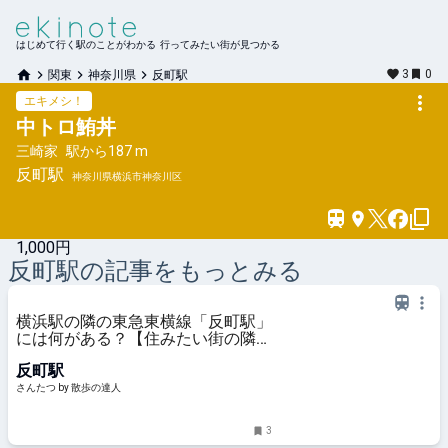
はじめて行く駅のことがわかる 行ってみたい街が見つかる
3
0
関東
神奈川県
反町駅
エキメシ！
中トロ鮪丼
三崎家
駅から
187 m
反町
駅
神奈川県横浜市神奈川区
1,000円
反町
駅の記事をもっとみる
横浜駅の隣の東急東横線「反町駅」
には何がある？【住みたい街の隣も
住みよい街だ】｜さんたつ by 散歩
反町駅
の達人
さんたつ by 散歩の達人
3