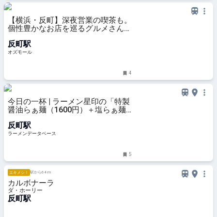
【横浜・反町】深夜営業の喫茶も。
個性豊かなお店を巡るグルメさんぽ
コース - OZmall
反町駅
オズモール
4
今日の一杯 | ラーメン星印の「特製
醤油らぁ麺（1600円）＋塩らぁ麺
（1100円）」 | ラーメンデータベー
反町駅
ス
ラーメンデータベース
5
駅から64 m
エキメシ！
カルボナーラ
ダ・ホーリー
反町駅