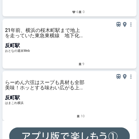
6
0
21年前、横浜の桜木町駅まで地上
を走っていた東急東横線 地下化で
線路跡に誕生「東横フラワー緑道」
反町駅
の今を訪ねる - おとなの週末Web
おとなの週末Web
9
らーめん六弦はスープも具材も全部
美味！ホッとする味わい広がる上品
マイルド家系ラーメン | はまこれ横
反町駅
浜
はまこれ横浜
10