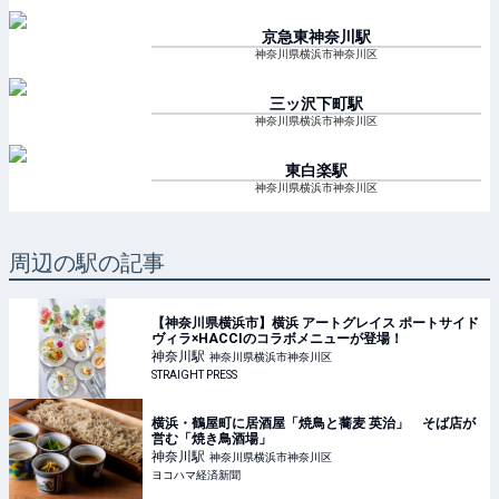
京急東神奈川
駅
神奈川県横浜市神奈川区
三ッ沢下町
駅
神奈川県横浜市神奈川区
東白楽
駅
神奈川県横浜市神奈川区
周辺の駅の記事
【神奈川県横浜市】横浜 アートグレイス ポートサイド
ヴィラ×HACCIのコラボメニューが登場！
神奈川
駅
神奈川県横浜市神奈川区
STRAIGHT PRESS
横浜・鶴屋町に居酒屋「焼鳥と蕎麦 英治」 そば店が
営む「焼き鳥酒場」
神奈川
駅
神奈川県横浜市神奈川区
ヨコハマ経済新聞