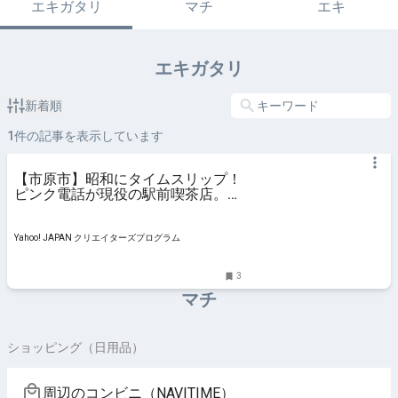
エキガタリ
マチ
エキ
エキガタリ
新着順
1
件の記事を表示しています
【市原市】昭和にタイムスリップ！
ピンク電話が現役の駅前喫茶店。こ
の電話からスマホにかけると…。
（案山子） - エキスパート - Yahoo!
ニュース
Yahoo! JAPAN クリエイターズプログラム
3
マチ
ショッピング（日用品）
周辺のコンビニ（NAVITIME）