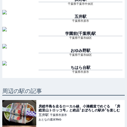
千葉県千葉市中央区
五井
駅
千葉県市原市
学園前(千葉県)
駅
千葉県千葉市緑区
おゆみ野
駅
千葉県千葉市緑区
ちはら台
駅
千葉県市原市
周辺の駅の記事
房総半島を走るローカル線、小湊鐡道でめぐる 「房
総里山トロッコ号」と絶品“まぼろしの駅弁”を楽しむ
五井
駅
千葉県市原市
おとなの週末Web