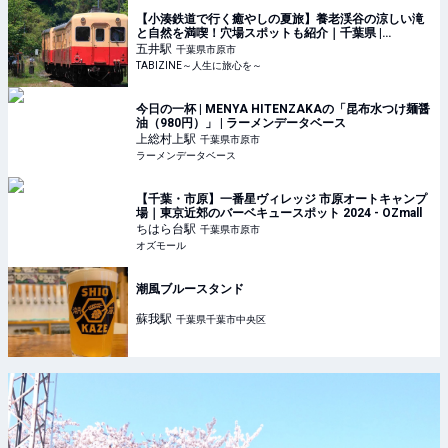
【小湊鉄道で行く癒やしの夏旅】養老渓谷の涼しい滝
と自然を満喫！穴場スポットも紹介｜千葉県 |
TABIZINE～人生に旅心を～
五井
駅
千葉県市原市
TABIZINE～人生に旅心を～
今日の一杯 | MENYA HITENZAKAの「昆布水つけ麺醤
油（980円）」 | ラーメンデータベース
上総村上
駅
千葉県市原市
ラーメンデータベース
【千葉・市原】一番星ヴィレッジ 市原オートキャンプ
場｜東京近郊のバーベキュースポット 2024 - OZmall
ちはら台
駅
千葉県市原市
オズモール
潮風ブルースタンド
蘇我
駅
千葉県千葉市中央区