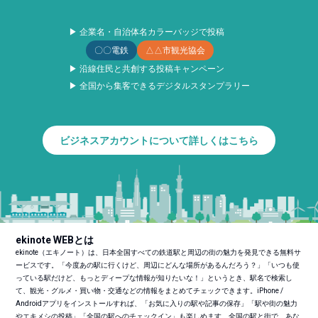
▶ 企業名・自治体名カラーバッジで投稿
〇〇電鉄
△△市観光協会
▶ 沿線住民と共創する投稿キャンペーン
▶ 全国から集客できるデジタルスタンプラリー
ビジネスアカウントについて詳しくはこちら
ekinote WEBとは
ekinote（エキノート）は、日本全国すべての鉄道駅と周辺の街の魅力を発見できる無料サ
ービスです。「今度あの駅に行くけど、周辺にどんな場所があるんだろう？」「いつも使
っている駅だけど、もっとディープな情報が知りたいな！」というとき、駅名で検索し
て、観光・グルメ・買い物・交通などの情報をまとめてチェックできます。iPhone /
Androidアプリをインストールすれば、「お気に入りの駅や記事の保存」「駅や街の魅力
やエキメシの投稿」「全国の駅へのチェックイン」も楽しめます。全国の駅と街で、あな