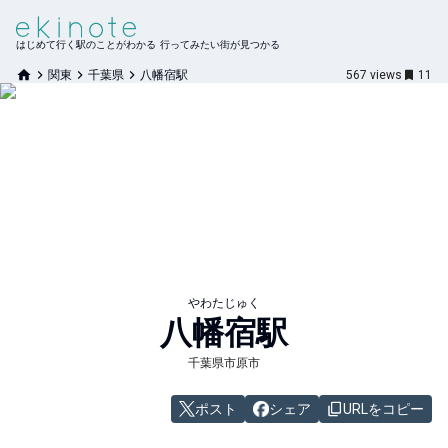
はじめて行く駅のことがわかる 行ってみたい街が見つかる
関東
千葉県
八幡宿駅
567
views
11
やわたじゅく
八幡宿
駅
千葉県市原市
ポスト
シェア
URLをコピー