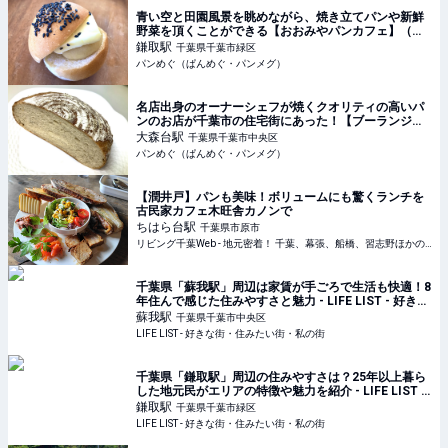
青い空と田園風景を眺めながら、焼き立てパンや新鮮
野菜を頂くことができる【おおみやパンカフェ】（千
葉県・千葉市）
鎌取
駅
千葉県千葉市緑区
パンめぐ（ぱんめぐ・パンメグ）
名店出身のオーナーシェフが焼くクオリティの高いパ
ンのお店が千葉市の住宅街にあった！【ブーランジェ
リーピエス（ Boulangerie Pièce）】（千葉県・千葉
大森台
駅
千葉県千葉市中央区
市）
パンめぐ（ぱんめぐ・パンメグ）
【潤井戸】パンも美味！ボリュームにも驚くランチを
古民家カフェ木旺舎カノンで
ちはら台
駅
千葉県市原市
リビング千葉Web - 地元密着！ 千葉、幕張、船橋、習志野ほかのグルメ、イベント、お出かけ、習い事情報
千葉県「蘇我駅」周辺は家賃が手ごろで生活も快適！8
年住んで感じた住みやすさと魅力 - LIFE LIST - 好きな
街・住みたい街・私の街
蘇我
駅
千葉県千葉市中央区
LIFE LIST - 好きな街・住みたい街・私の街
千葉県「鎌取駅」周辺の住みやすさは？25年以上暮ら
した地元民がエリアの特徴や魅力を紹介 - LIFE LIST -
好きな街・住みたい街・私の街
鎌取
駅
千葉県千葉市緑区
LIFE LIST - 好きな街・住みたい街・私の街