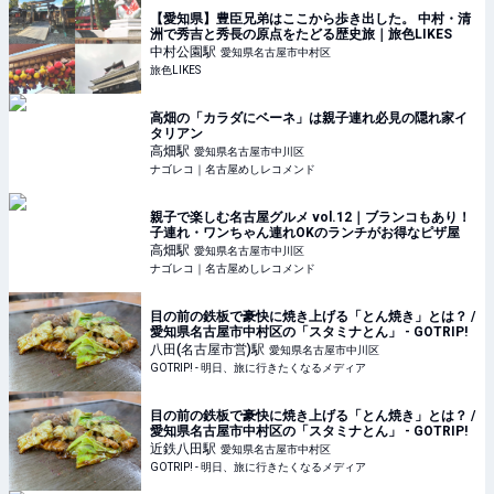
【愛知県】豊臣兄弟はここから歩き出した。 中村・清
洲で秀吉と秀長の原点をたどる歴史旅｜旅色LIKES
中村公園
駅
愛知県名古屋市中村区
旅色LIKES
高畑の「カラダにベーネ」は親子連れ必見の隠れ家イ
タリアン
高畑
駅
愛知県名古屋市中川区
ナゴレコ｜名古屋めしレコメンド
親子で楽しむ名古屋グルメ vol.12｜ブランコもあり！
子連れ・ワンちゃん連れOKのランチがお得なピザ屋
高畑
駅
愛知県名古屋市中川区
ナゴレコ｜名古屋めしレコメンド
目の前の鉄板で豪快に焼き上げる「とん焼き」とは？ /
愛知県名古屋市中村区の「スタミナとん」 - GOTRIP!
八田(名古屋市営)
駅
愛知県名古屋市中川区
GOTRIP! - 明日、旅に行きたくなるメディア
目の前の鉄板で豪快に焼き上げる「とん焼き」とは？ /
愛知県名古屋市中村区の「スタミナとん」 - GOTRIP!
近鉄八田
駅
愛知県名古屋市中村区
GOTRIP! - 明日、旅に行きたくなるメディア