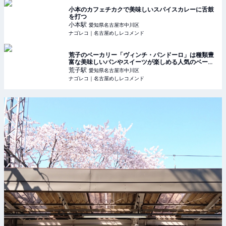
小本のカフェチカクで美味しいスパイスカレーに舌鼓
を打つ
小本
駅
愛知県名古屋市中川区
ナゴレコ｜名古屋めしレコメンド
荒子のベーカリー「ヴィンチ・パンドーロ」は種類豊
富な美味しいパンやスイーツが楽しめる人気のベーカ
リー
荒子
駅
愛知県名古屋市中川区
ナゴレコ｜名古屋めしレコメンド