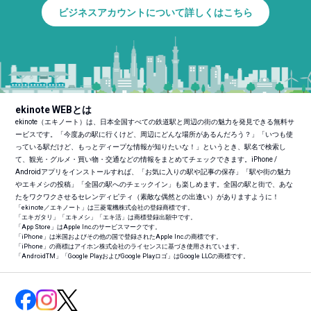
ビジネスアカウントについて詳しくはこちら
ekinote WEBとは
ekinote（エキノート）は、日本全国すべての鉄道駅と周辺の街の魅力を発見できる無料サ
ービスです。「今度あの駅に行くけど、周辺にどんな場所があるんだろう？」「いつも使
っている駅だけど、もっとディープな情報が知りたいな！」というとき、駅名で検索し
て、観光・グルメ・買い物・交通などの情報をまとめてチェックできます。iPhone /
Androidアプリをインストールすれば、「お気に入りの駅や記事の保存」「駅や街の魅力
やエキメシの投稿」「全国の駅へのチェックイン」も楽しめます。全国の駅と街で、あな
たをワクワクさせるセレンディピティ（素敵な偶然との出逢い）がありますように！
「ekinote／エキノート」は三菱電機株式会社の登録商標です。
「エキガタリ」「エキメシ」「エキ活」は商標登録出願中です。
「App Store」はApple Inc.のサービスマークです。
「iPhone」は米国およびその他の国で登録されたApple Inc.の商標です。
「iPhone」の商標はアイホン株式会社のライセンスに基づき使用されています。
「Android
TM
」「Google PlayおよびGoogle Playロゴ」はGoogle LLCの商標です。