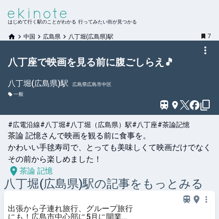
はじめて行く駅のことがわかる 行ってみたい街が見つかる
7
中国
広島県
八丁堀(広島県)駅
八丁座で映画を見る前に腹ごしらえ🎵
八丁堀(広島県)
駅
広島県広島市中区
一般
#広電沿線
#八丁堀
#八丁堀（広島県）駅
#八丁座
#茶論記憶
茶論 記憶さんで映画を観る前に食事を。

かわいい手毬寿司で、とっても美味しくて映画だけでなく
その前から楽しめました！
茶論 記憶
八丁堀(広島県)
駅の記事をもっとみる
出張から子連れ旅行、グループ旅行
にも！広島市中心部に5月に開業し