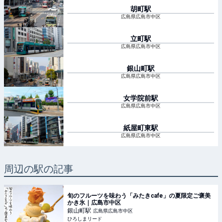
胡町
駅
広島県広島市中区
立町
駅
広島県広島市中区
銀山町
駅
広島県広島市中区
女学院前
駅
広島県広島市中区
紙屋町東
駅
広島県広島市中区
周辺の駅の記事
旬のフルーツを味わう「みたきcafe」の夏限定ご褒美
かき氷｜広島市中区
銀山町
駅
広島県広島市中区
ひろしまリード