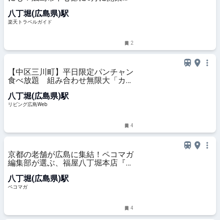
た「東急ステイ メルキュール 広
八丁堀(広島県)駅
島」 【楽天トラベル】
楽天トラベルガイド
2
【中区三川町】平日限定パンチャン
食べ放題 組み合わせ無限大「カレ
ーカフェアシカ」
八丁堀(広島県)駅
リビング広島Web
4
京都の老舗が広島に集結！ペコマガ
編集部が選ぶ、福屋八丁堀本店『京
都展』の推しメニューはこれ！
八丁堀(広島県)駅
ペコマガ
4