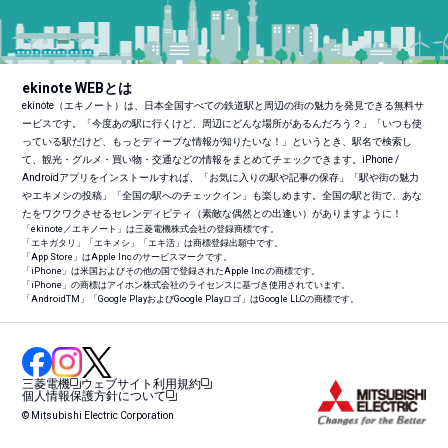
ekinote WEBとは
ekinote（エキノート）は、日本全国すべての鉄道駅と周辺の街の魅力を発見できる無料サ
ービスです。「今度あの駅に行くけど、周辺にどんな場所があるんだろう？」「いつも使
っている駅だけど、もっとディープな情報が知りたいな！」というとき、駅名で検索し
て、観光・グルメ・買い物・交通などの情報をまとめてチェックできます。iPhone /
Androidアプリをインストールすれば、「お気に入りの駅や記事の保存」「駅や街の魅力
やエキメシの投稿」「全国の駅へのチェックイン」も楽しめます。全国の駅と街で、あな
たをワクワクさせるセレンディピティ（素敵な偶然との出逢い）がありますように！
「ekinote／エキノート」は三菱電機株式会社の登録商標です。
「エキガタリ」「エキメシ」「エキ活」は商標登録出願中です。
「App Store」はApple Inc.のサービスマークです。
「iPhone」は米国およびその他の国で登録されたApple Inc.の商標です。
「iPhone」の商標はアイホン株式会社のライセンスに基づき使用されています。
「Android
TM
」「Google PlayおよびGoogle Playロゴ」はGoogle LLCの商標です。
三菱電機
ウェブサイト利用規約
個人情報保護方針について
© Mitsubishi Electric Corporation