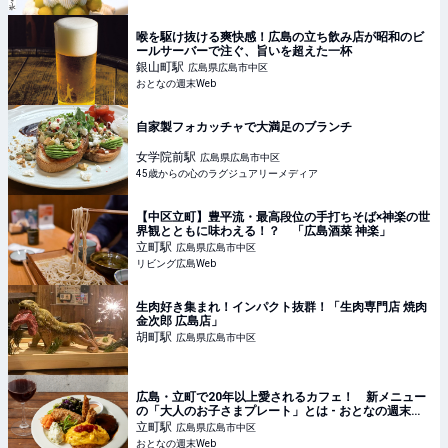
喉を駆け抜ける爽快感！広島の立ち飲み店が昭和のビ
ールサーバーで注ぐ、旨いを超えた一杯
銀山町
駅
広島県広島市中区
おとなの週末Web
自家製フォカッチャで大満足のブランチ
女学院前
駅
広島県広島市中区
45歳からの心のラグジュアリーメディア
【中区立町】豊平流・最高段位の手打ちそば×神楽の世
界観とともに味わえる！？ 「広島酒菜 神楽」
立町
駅
広島県広島市中区
リビング広島Web
生肉好き集まれ！インパクト抜群！「生肉専門店 焼肉
金次郎 広島店」
胡町
駅
広島県広島市中区
広島・立町で20年以上愛されるカフェ！ 新メニュー
の「大人のお子さまプレート」とは - おとなの週末
Web
立町
駅
広島県広島市中区
おとなの週末Web